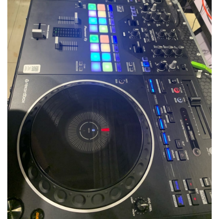
ベース
ウクレレ
ドラム
パーカッション
キーボード
電子ピアノ
管楽器
その他楽器
アンプ
エフェクター
DJ機器
DTM