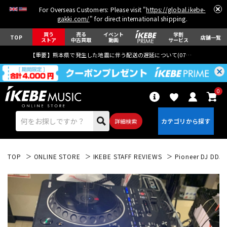
For Overseas Customers: Please visit "
https://global.ikebe-
gakki.com/
" for direct international shipping.
買う
売る
イベント
学割
TOP
店舗一覧
ストア
中古買取
動画
サービス
【重要】熊本県で発生した地震に伴う配送の遅延について(
07月29日
更新)
0
詳細検索
TOP
ONLINE STORE
IKEBE STAFF REVIEWS
Pioneer DJ 
エレキギター
アコギ/エレアコ