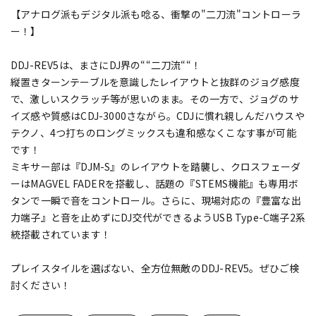
【アナログ派もデジタル派も唸る、衝撃の"二刀流"コントローラ
ー！】
DDJ-REV5は、まさにDJ界の““二刀流““！
縦置きターンテーブルを意識したレイアウトと抜群のジョグ感度
で、激しいスクラッチ等が思いのまま。その一方で、ジョグのサ
イズ感や質感はCDJ-3000さながら。CDJに慣れ親しんだハウスや
テクノ、4つ打ちのロングミックスも違和感なくこなす事が可能
です！
ミキサー部は『DJM-S』のレイアウトを踏襲し、クロスフェーダ
ーはMAGVEL FADERを搭載し、話題の『STEMS機能』も専用ボ
タンで一瞬で音をコントロール。さらに、現場対応の『豊富な出
力端子』と音を止めずにDJ交代ができるようUSB Type-C端子2系
統搭載されています！
プレイスタイルを選ばない、全方位無敵のDDJ-REV5。ぜひご検
討ください！