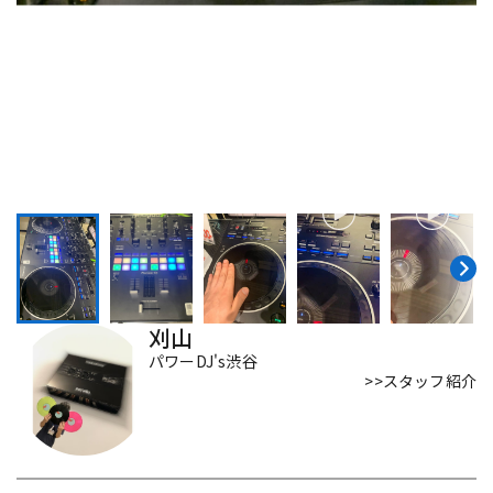
DTM オンライン納品
レコーディング機器
配信/ライブ機器
楽器アクセサリ
中古
ヴィンテージ
刈山
パワーDJ's渋谷
>>スタッフ紹介