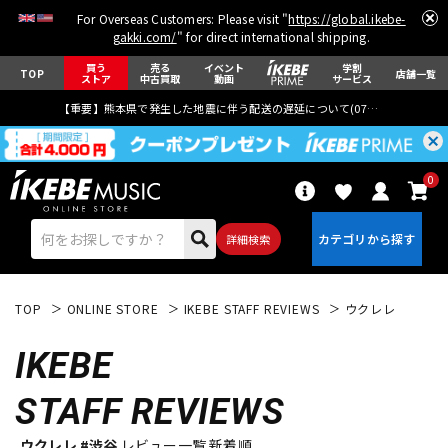
For Overseas Customers: Please visit "
https://global.ikebe-
gakki.com/
" for direct international shipping.
買う
売る
イベント
学割
TOP
店舗一覧
ストア
中古買取
動画
サービス
【重要】熊本県で発生した地震に伴う配送の遅延について(
07月29日
更新)
0
詳細検索
TOP
ONLINE STORE
IKEBE STAFF REVIEWS
ウクレレ
IKEBE
STAFF REVIEWS
エレキギター
アコギ/エレアコ
ウクレレ #渋谷
レビュー一覧 新着順