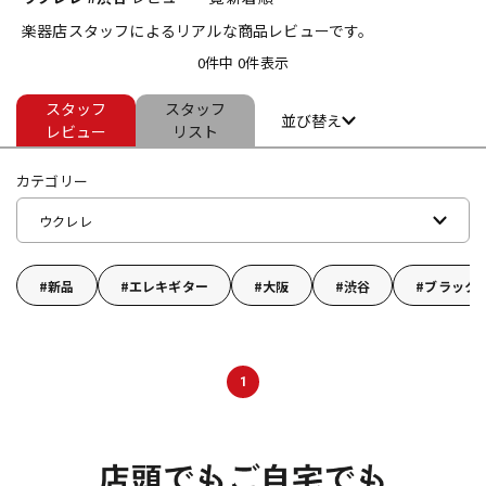
楽器店スタッフによるリアルな商品レビューです。
ベース
ウクレレ
0件中 0件表示
スタッフ
スタッフ
ドラム
パーカッション
並び替え
レビュー
リスト
カテゴリー
キーボード
電子ピアノ
ウクレレ
管楽器
その他楽器
新品
エレキギター
大阪
渋谷
ブラック
アンプ
エフェクター
1
DJ機器
DTM