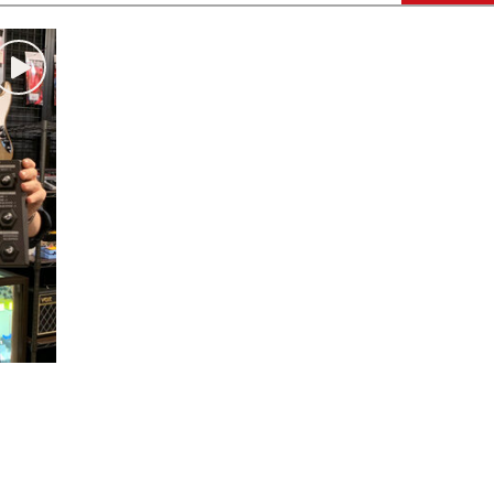
DTM オンラ
レコーディン
イン納品
グ機器
ジ