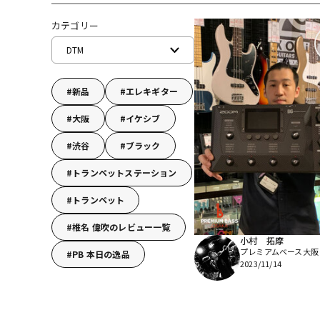
DJ機器
DTM
カテゴリー
DTM
中古
ヴィンテー
新品
エレキギター
大阪
イケシブ
渋谷
ブラック
トランペットステーション
トランペット
椎名 偉吹のレビュー一覧
小村 拓摩
プレミアムベース大阪
PB 本日の逸品
2023/11/14