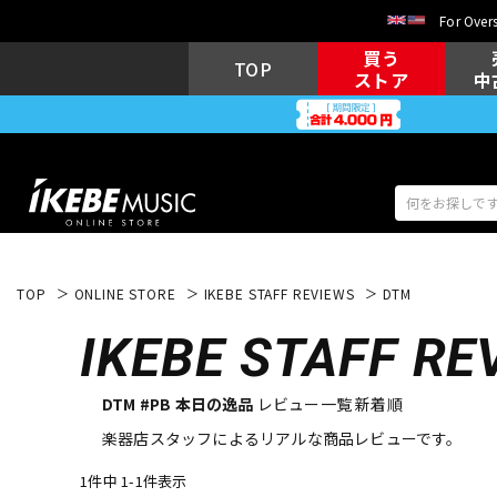
For Overs
買う
TOP
ストア
中
TOP
ONLINE STORE
IKEBE STAFF REVIEWS
DTM
アコギ/エレ
エレキギター
アコ
IKEBE
STAFF RE
DTM #PB 本日の逸品
レビュー一覧 新着順
キーボード
電子ピアノ
楽器店スタッフによるリアルな商品レビューです。
1件中 1-1件表示