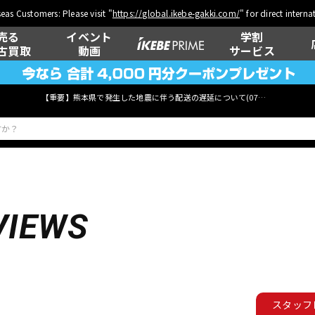
eas Customers: Please visit "
https://global.ikebe-gakki.com/
" for direct intern
売る
イベント
学割
古買取
動画
サービス
【重要】熊本県で発生した地震に伴う配送の遅延について(
07月29日
更新)
ベース
ウクレレ
VIEWS
管楽器
その他楽器
スタッフ