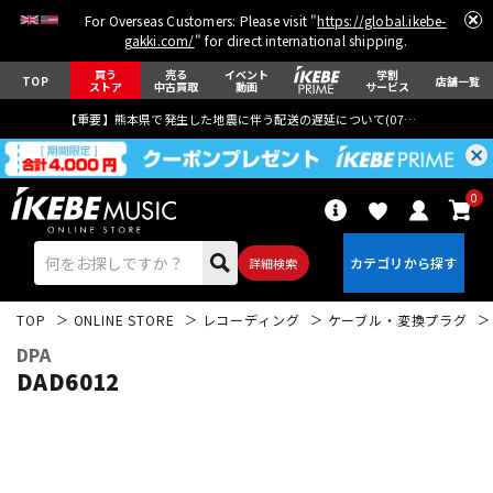
For Overseas Customers: Please visit "
https://global.ikebe-
gakki.com/
" for direct international shipping.
買う
売る
イベント
学割
TOP
店舗一覧
ストア
中古買取
動画
サービス
【重要】熊本県で発生した地震に伴う配送の遅延について(
07月29日
更新)
0
詳細検索
TOP
ONLINE STORE
レコーディング
ケーブル・変換プラグ
DPA
DAD6012
エレキギター
アコギ/エレアコ