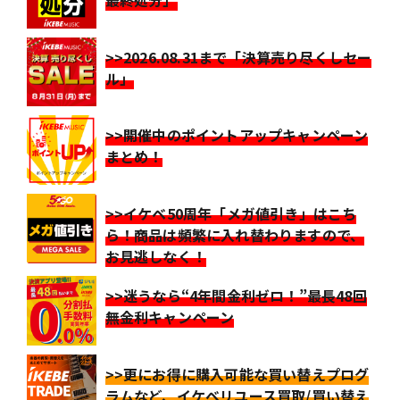
最終処分」
>>2026.08.31まで「決算売り尽くしセー
ル」
>>開催中のポイントアップキャンペーン
まとめ！
>>イケベ50周年「メガ値引き」はこち
ら！商品は頻繁に入れ替わりますので、
お見逃しなく！
>>迷うなら“4年間金利ゼロ！”最長48回
無金利キャンペーン
>>更にお得に購入可能な買い替えプログ
ラムなど、イケベリユース買取/買い替え