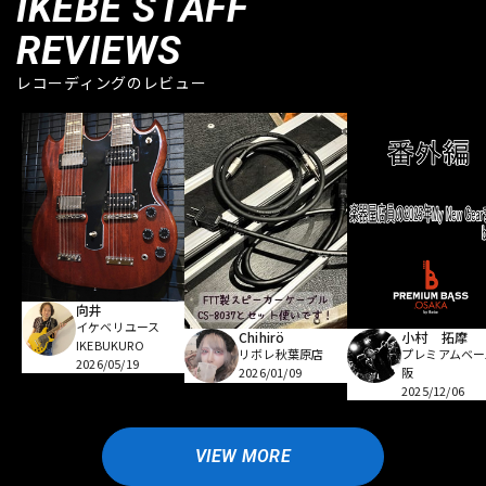
IKEBE STAFF
REVIEWS
レコーディングのレビュー
向井
イケベリユース
Chihirö
小村 拓摩
IKEBUKURO
リボレ秋葉原店
プレミアムベー
2026/05/19
2026/01/09
阪
2025/12/06
VIEW MORE