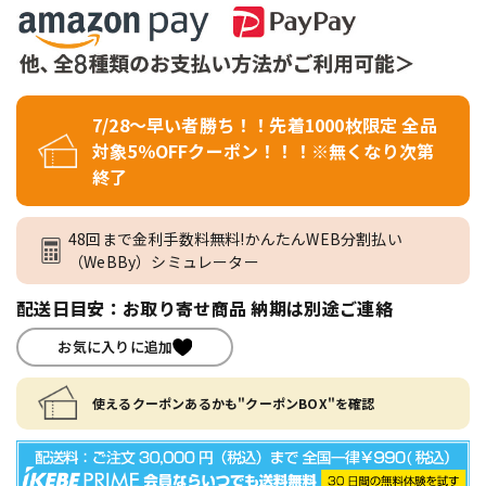
7/28～早い者勝ち！！先着1000枚限定 全品
対象5％OFFクーポン！！！※無くなり次第
終了
48回まで金利手数料無料!かんたんWEB分割払い
（WeBBy）シミュレーター
配送日目安：お取り寄せ商品 納期は別途ご連絡
お気に入りに追加
使えるクーポンあるかも"クーポンBOX"を確認