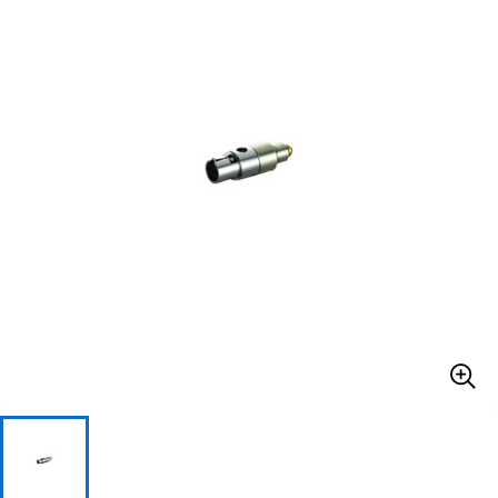
ベース
ウクレレ
ドラム
パーカッション
キーボード
電子ピアノ
管楽器
その他楽器
アンプ
エフェクター
DJ機器
DTM