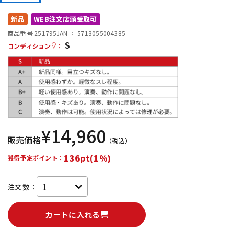
DTM オンライン納品
レコーディング機器
新品
WEB注文店頭受取可
商品番号 251795
JAN ：
5713055004385
S
配信/ライブ機器
楽器アクセサリ
コンディション
：
中古
ヴィンテージ
¥
14,960
販売価格
（税込）
136pt(1%)
獲得予定ポイント：
注文数：
カートに入れる