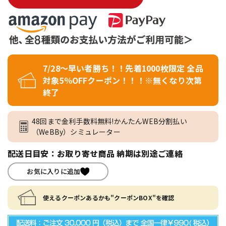
7/28～早い者勝ち！！先着1000枚限定 全品
対象5％OFFクーポン！！！※無くなり次第
終了
48回まで金利手数料無料!かんたんWEB分割払い
（WeBBy）シミュレーター
配送日目安：お取り寄せ商品 納期は別途ご連絡
お気に入りに追加
使えるクーポンあるかも"クーポンBOX"を確認