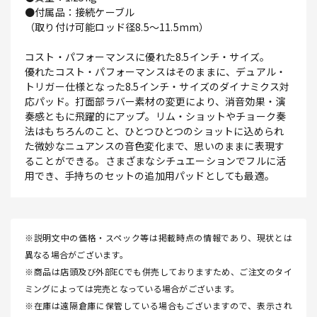
●付属品：接続ケーブル
（取り付け可能ロッド径8.5～11.5mm）
コスト・パフォーマンスに優れた8.5インチ・サイズ。
優れたコスト・パフォーマンスはそのままに、デュアル・
トリガー仕様となった8.5インチ・サイズのダイナミクス対
応パッド。打面部ラバー素材の変更により、消音効果・演
奏感ともに飛躍的にアップ。リム・ショットやチョーク奏
法はもちろんのこと、ひとつひとつのショットに込められ
た微妙なニュアンスの音色変化まで、思いのままに表現す
ることができる。さまざまなシチュエーションでフルに活
用でき、手持ちのセットの追加用パッドとしても最適。
※説明文中の価格・スペック等は掲載時点の情報であり、現状とは
異なる場合がございます。
※商品は店頭及び外部ECでも併売しておりますため、ご注文のタイ
ミングによっては完売となっている場合がございます。
※在庫は遠隔倉庫に保管している場合もございますので、表示され