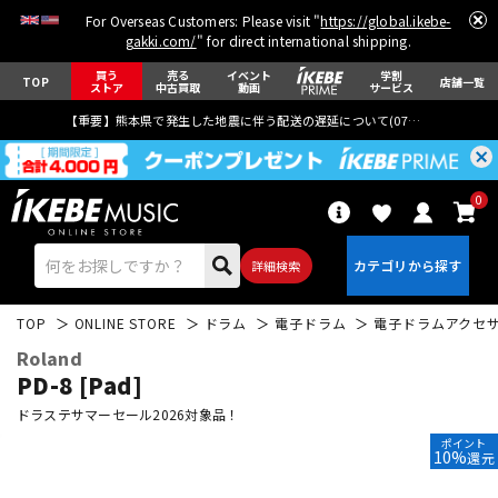
For Overseas Customers: Please visit "
https://global.ikebe-
gakki.com/
" for direct international shipping.
買う
売る
イベント
学割
TOP
店舗一覧
ストア
中古買取
動画
サービス
【重要】熊本県で発生した地震に伴う配送の遅延について(
07月29日
更新)
0
詳細検索
TOP
ONLINE STORE
ドラム
電子ドラム
電子ドラムアクセ
Roland
PD-8 [Pad]
ドラステサマーセール2026対象品！
ポイント
エレキギター
アコギ/エレアコ
10%
還元