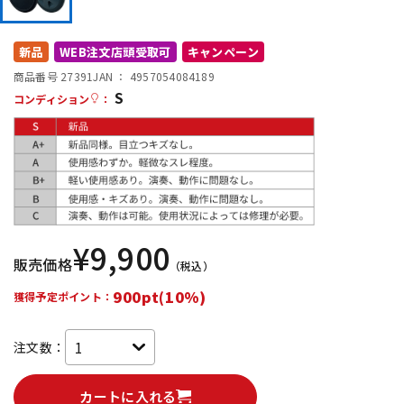
DTM オンライン納品
レコーディング機器
新品
WEB注文店頭受取可
キャンペーン
商品番号 27391
JAN ：
4957054084189
配信/ライブ機器
楽器アクセサリ
S
コンディション
：
中古
ヴィンテージ
¥
9,900
販売価格
（税込）
900pt(10%)
獲得予定ポイント：
注文数：
カートに入れる