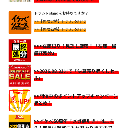
ドラム Rolandをお持ちですか？
>>【買取実績】ドラム Roland
>>【買取価格】ドラム Roland
>>>在庫限り！見逃し厳禁！「在庫一掃
最終処分」
>>2026.08.31まで「決算売り尽くしセー
ル」
>>開催中のポイントアップキャンペーン
まとめ！
>>イケベ50周年「メガ値引き」はこち
ら！商品は頻繁に入れ替わりますので、