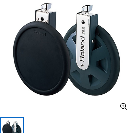
ベース
ウクレレ
ドラム
パーカッション
キーボード
電子ピアノ
管楽器
その他楽器
アンプ
エフェクター
DJ機器
DTM