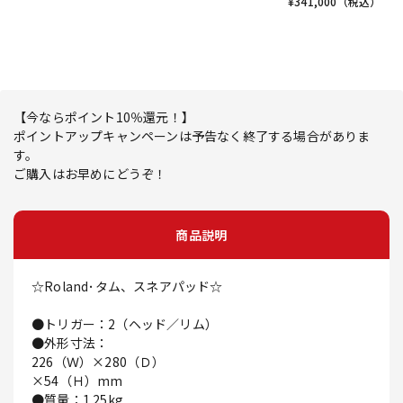
¥
341,000
（税込）
【今ならポイント10％還元！】
ポイントアップキャンペーンは予告なく終了する場合がありま
す。
ご購入はお早めにどうぞ！
商品説明
☆Roland･タム、スネアパッド☆
●トリガー：2（ヘッド／リム）
●外形寸法：
226（Ｗ）×280（Ｄ）
×54（Ｈ）mm
●質量：1.25kg