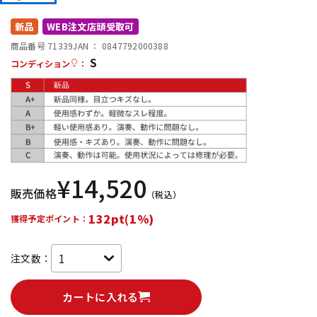
DTM オンライン納品
レコーディング機器
新品
WEB注文店頭受取可
商品番号 71339
JAN ：
0847792000388
S
配信/ライブ機器
楽器アクセサリ
コンディション
：
中古
ヴィンテージ
¥
14,520
販売価格
（税込）
132pt(1%)
獲得予定ポイント：
注文数：
カートに入れる