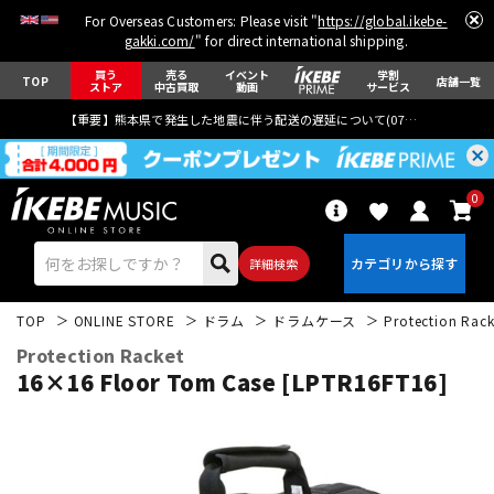
For Overseas Customers: Please visit "
https://global.ikebe-
gakki.com/
" for direct international shipping.
買う
売る
イベント
学割
TOP
店舗一覧
ストア
中古買取
動画
サービス
【重要】熊本県で発生した地震に伴う配送の遅延について(
07月29日
更新)
0
詳細検索
TOP
ONLINE STORE
ドラム
ドラムケース
Protection Rack
Protection Racket
16×16 Floor Tom Case [LPTR16FT16]
エレキギター
アコギ/エレアコ