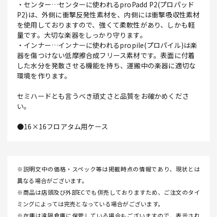
・センター…センターに使われるproPadd P2(プロパッド
P2)は、外側に衝撃反発性素材を、内側には衝撃吸収性素材
を使用しておりますので、強くて柔軟性があり、しかも軽
量です。大切な楽器をしっかり守ります。
・インナー…インナーに使われるpropile(プロパイル)は楽
器を傷つけない低摩擦合成フリース素材です。表面に付着
した水分を発散させる機能を持ち、運搬中の楽器に適切な
環境を作ります。
セミハードとも言うべき頑丈さと品質をお確かめくださ
い。
●16×16フロアタム用ケース
※説明文中の価格・スペック等は掲載時点の情報であり、現状とは
異なる場合がございます。
※商品は店頭及び外部ECでも併売しておりますため、ご注文のタイ
ミングによっては完売となっている場合がございます。
※在庫は遠隔倉庫に保管している場合もございますので、表示され