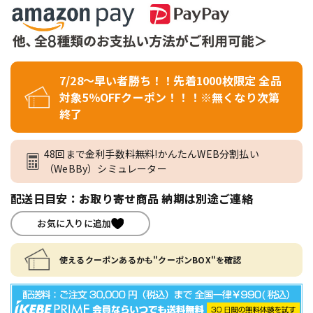
7/28～早い者勝ち！！先着1000枚限定 全品
対象5％OFFクーポン！！！※無くなり次第
終了
48回まで金利手数料無料!かんたんWEB分割払い
（WeBBy）シミュレーター
配送日目安：お取り寄せ商品 納期は別途ご連絡
お気に入りに追加
使えるクーポンあるかも"クーポンBOX"を確認