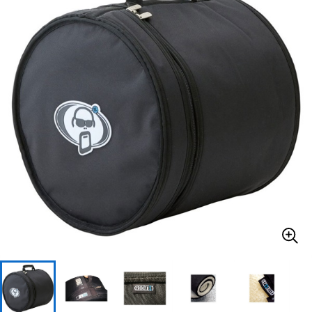
ベース
ウクレレ
ドラム
パーカッション
キーボード
電子ピアノ
管楽器
その他楽器
アンプ
エフェクター
DJ機器
DTM