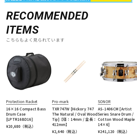
RECOMMENDED
ITEMS
こちらもよく見られています
Protection Racket
Pro-mark
SONOR
16×16 Compact Bass
TXR747W [Hickory 747
AS-1406CM [Artist
Drum Case
The Natural / Oval Wood
Series Snare Drum /
[LPTR16BD16]
Tip]【径：14mm / 全長：
Cotton Wood Maple
412mm】
14×6]
¥
20,680
（税込）
¥
2,640
（税込）
¥
241,120
（税込）