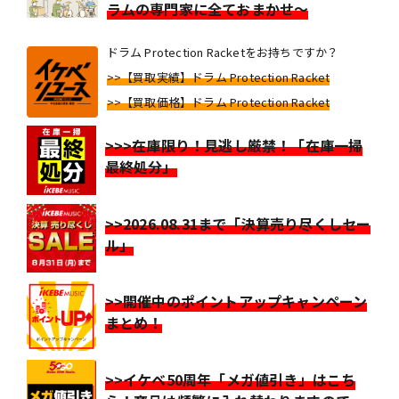
ラムの専門家に全ておまかせ～
ドラム Protection Racketをお持ちですか？
>>【買取実績】ドラム Protection Racket
>>【買取価格】ドラム Protection Racket
>>>在庫限り！見逃し厳禁！「在庫一掃
最終処分」
>>2026.08.31まで「決算売り尽くしセー
ル」
>>開催中のポイントアップキャンペーン
まとめ！
>>イケベ50周年「メガ値引き」はこち