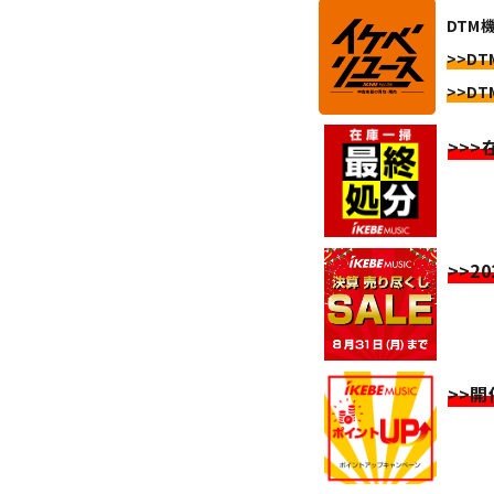
DTM
>>DT
>>DT
>>
>>2
>>