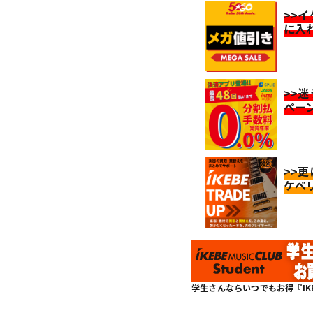
>>
に入
>>
ペー
>>
ケベ
学生さんならいつでもお得『IKEBE 