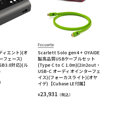
Focusrite
オーディエント)(オ
Scarlett Solo gen4 + OYAIDE
ーフェース)
製高品質USBケーブルセット
SB3.0対応)(ル
(Type C to C 1.0m)(2in2out・
)
USB-C オーディオインターフェ
イス)(フォーカスライト)(オヤ
）
イデ)【Cubase LE付属】
23,931
¥
（税込）