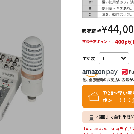
DTM オンラ
レコーディン
イン納品
グ機器
¥
44,0
販売価格
ジ
400pt(
獲得予定ポイント：
注文数：
7/28～早い
ポン！！！※
48回まで金利手数
「AG03MK2 W LSPK(ラ