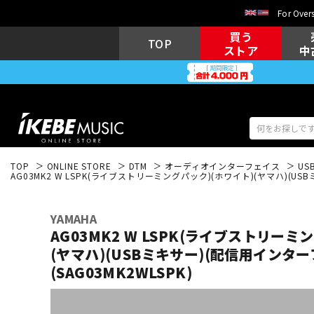
For Overs
買う
TOP
ストア
中
TOP
ONLINE STORE
DTM
オーディオインターフェイス
US
AG03MK2 W LSPK(ライブストリーミングパック)(ホワイト)(ヤマハ)(US
アコギ/エレ
エレキギター
アコ
YAMAHA
AG03MK2 W LSPK(ライブストリーミ
(ヤマハ)(USBミキサー)(配信用インタ
キーボード
電子ピアノ
(SAG03MK2WLSPK)