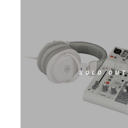
DJ機器
DTM
中古
ヴィンテー
SOLD OUT