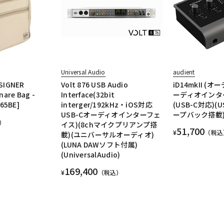
Universal Audio
audient
SIGNER
Volt 876 USB Audio
iD14mkII (
are Bag -
Interface(32bit
ーディオインタ
65BE]
interger/192kHz・iOS対応
(USB-C対応)(U
USB-Cオーディオインターフェ
ープバック搭載
）
イス)(8chマイクプリアンプ搭
51,700
¥
（税込
載)(ユニバーサルオーディオ)
(LUNA DAWソフト付属)
(UniversalAudio)
169,400
¥
（税込）