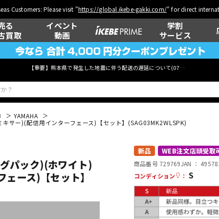
eas Customers: Please visit "
https://global.ikebe-gakki.com/
" for direct intern
売る
イベント
学割
古買取
動画
サービス
【重要】熊本県で発生した地震に伴う配送の遅延について(
07月29日
更新)
B
YAMAHA
Bミキサー)(配信用インターフェース)【セット】(SAG03MK2WLSPK)
ベース
ウクレレ
新品
WEB注文店頭受取
ングパック)(ホワイト)
商品番号 729769
JAN ：
49578
S
ーフェース)【セット】
コンディション
：
管楽器
その他楽器