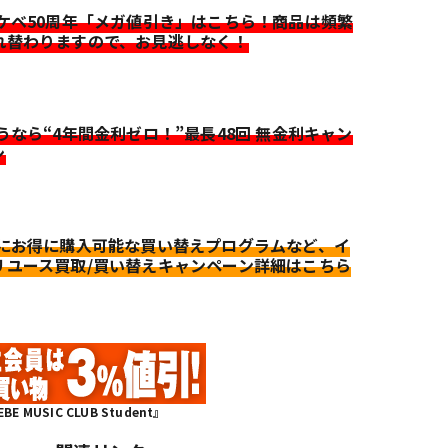
イケベ50周年「メガ値引き」はこちら！商品は頻繁
れ替わりますので、お見逃しなく！
迷うなら“4年間金利ゼロ！”最長48回 無金利キャン
ン
更にお得に購入可能な買い替えプログラムなど、イ
リユース買取/買い替えキャンペーン詳細はこちら
MUSIC CLUB Student』