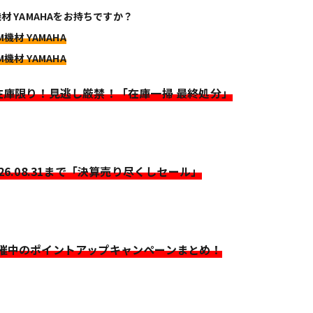
機材 YAMAHAをお持ちですか？
M機材 YAMAHA
M機材 YAMAHA
>在庫限り！見逃し厳禁！「在庫一掃 最終処分」
026.08.31まで「決算売り尽くしセール」
開催中のポイントアップキャンペーンまとめ！