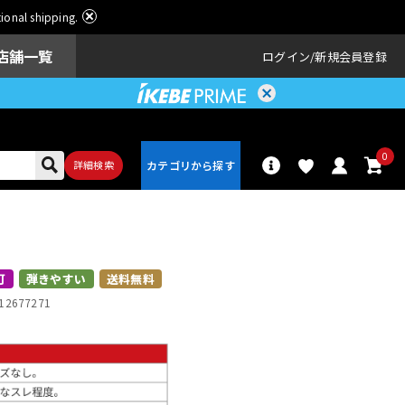
ational shipping.
店舗一覧
ログイン
新規会員登録
0
詳細検索
パーカッショ
ドラム
ン
可
弾きやすい
送料無料
12677271
アンプ
エフェクター