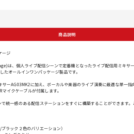
商品説明
ケージ
aming Package)は、個人ライブ配信シーンで定番機となったライブ配信用ミキ
したオールインワンパッケージ製品です。
サーAG03MK2に加え、ボーカルや楽器のライブ演奏に最適な単一指向
XLRマイクケーブルが付属します。
ンで統一感のある配信ステーションをすぐに構築することができます。
/ブラック２色のバリエーション）