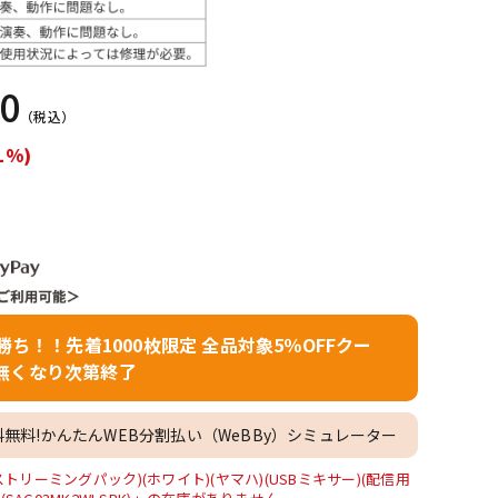
配信/ライブ
楽器アクセサ
機器
リ
00
（税込）
1%)
者勝ち！！先着1000枚限定 全品対象5％OFFクー
無くなり次第終了
料無料!かんたんWEB分割払い（WeBBy）シミュレーター
イブストリーミングパック)(ホワイト)(ヤマハ)(USBミキサー)(配信用