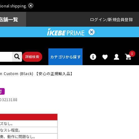
ational shipping.
店舗一覧
ログイン
新規会員登録
0
詳細検索
can Custom (Black) 【安心の正規輸入品】
パーカッショ
ドラム
ン
可
03213188
アンプ
エフェクター