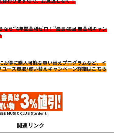
れ替わりますので、お見逃しなく！
迷うなら“4年間金利ゼロ！”最長48回 無金利キャン
ン
更にお得に購入可能な買い替えプログラムなど、イ
リユース買取/買い替えキャンペーン詳細はこちら
MUSIC CLUB Student』
関連リンク