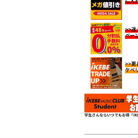
に入
>>
ペー
>>
ケベ
学生さんならいつでもお得『IKEBE 