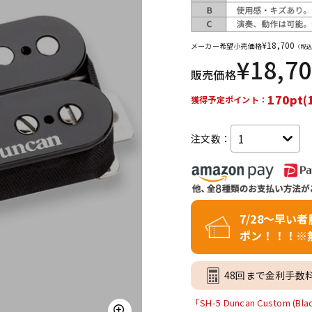
DTM オンラ
レコーディン
イン納品
グ機器
¥
18,700
メーカー希望小売価格
（税込
¥
18,7
販売価格
ジ
170pt(
獲得予定ポイント：
注文数：
7/28～早い
ポン！！！※
48回まで金利手数
「SH-5 Duncan Custo