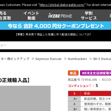
eas Customers: Please visit "
https://global.ikebe-gakki.com/
" for direct intern
売る
イベント
学割
古買取
動画
サービス
【重要】熊本県で発生した地震に伴う配送の遅延について(
07月29日
更新)
ギター用ピックアップ
Seymour Duncan
Humbuckers
SH-5 Dun
ベース
ウクレレ
新品
WEB注文店頭受取
【安心の正規輸入品】
商品番号 739942
JAN ：
45153
S
コンディション
：
管楽器
その他楽器