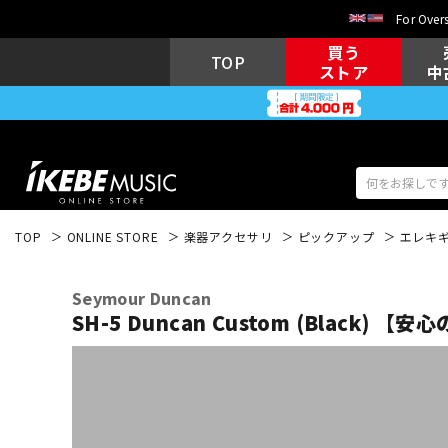
For Overs
買う
TOP
ストア
中
TOP
ONLINE STORE
楽器アクセサリ
ピックアップ
エレキ
アコギ/エレ
エレキギター
アコ
Seymour Duncan
SH-5 Duncan Custom (Black) 
キーボード
電子ピアノ