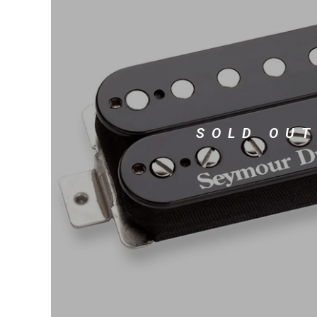
DJ機器
DTM
中古
ヴィンテー
SOLD OUT