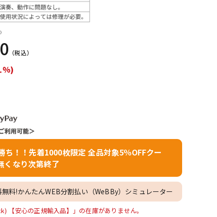
配信/ライブ
楽器アクセサ
機器
リ
）
00
（税込）
1%)
者勝ち！！先着1000枚限定 全品対象5％OFFクー
無くなり次第終了
料無料!かんたんWEB分割払い（WeBBy）シミュレーター
m (Black) 【安心の正規輸入品】」の在庫がありません。