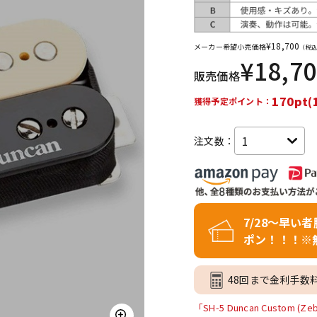
DTM オンラ
レコーディン
イン納品
グ機器
¥
18,700
メーカー希望小売価格
（税込
¥
18,7
販売価格
ジ
170pt(
獲得予定ポイント：
注文数：
7/28～早い
ポン！！！※
48回まで金利手数
「SH-5 Duncan Cust