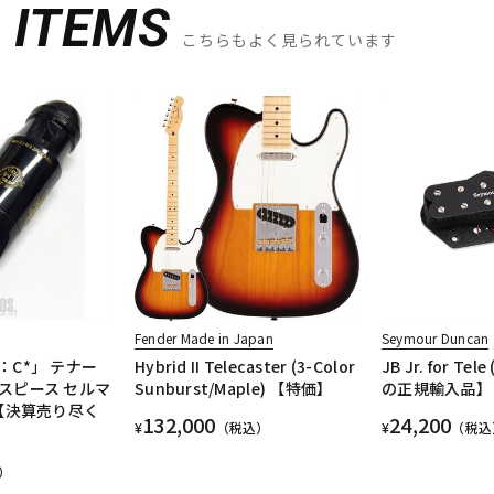
D
ITEMS
こちらもよく見られています
Fender Made in Japan
Seymour Duncan
C*」 テナー
Hybrid II Telecaster (3-Color
JB Jr. for Tel
スピース セルマ
Sunburst/Maple) 【特価】
の正規輸入品】
 【決算売り尽く
132,000
24,200
¥
（税込）
¥
（税込
）