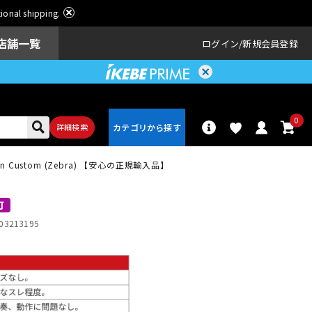
ational shipping.
店舗一覧
ログイン
新規会員登録
0
詳細検索
can Custom (Zebra) 【安心の正規輸入品】
パーカッショ
ドラム
ン
可
03213195
アンプ
エフェクター