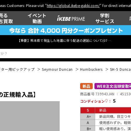
eas Customers: Please visit "
https://global.ikebe-gakki.com/
" for direct intern
売る
イベント
学割
古買取
動画
サービス
【重要】熊本県で発生した地震に伴う配送の遅延について(
07月29日
更新)
ギター用ピックアップ
Seymour Duncan
Humbuckers
SH-5 Dun
ベース
ウクレレ
新品
WEB注文店頭受取
【安心の正規輸入品】
商品番号 739943
JAN ：
45153
S
コンディション
：
管楽器
その他楽器