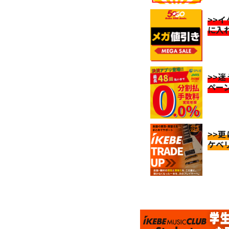
>>
に入
>>
ペー
>>
ケベ