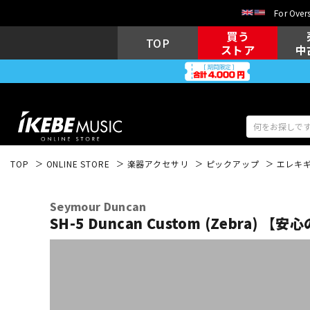
For Overs
買う
TOP
ストア
中
TOP
ONLINE STORE
楽器アクセサリ
ピックアップ
エレキ
アコギ/エレ
エレキギター
アコ
Seymour Duncan
SH-5 Duncan Custom (Zebra) 
キーボード
電子ピアノ