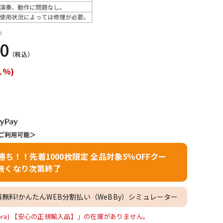
配信/ライブ
楽器アクセサ
機器
リ
）
00
（税込）
1%)
者勝ち！！先着1000枚限定 全品対象5％OFFクー
無くなり次第終了
料無料!かんたんWEB分割払い（WeBBy）シミュレーター
om (Zebra) 【安心の正規輸入品】」の在庫がありません。