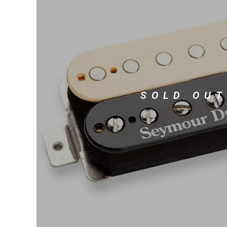
DJ機器
DTM
中古
ヴィンテー
SOLD OUT