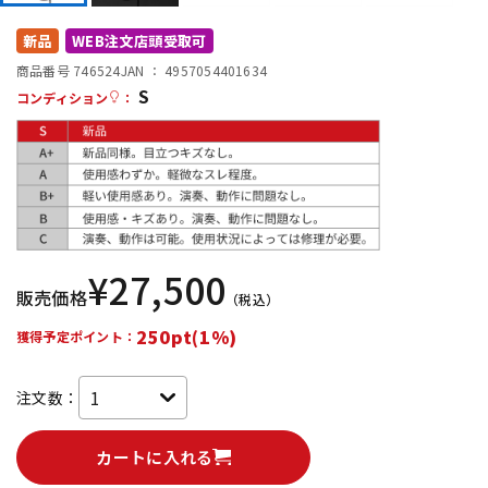
DTM オンライン納品
レコーディング機器
新品
WEB注文店頭受取可
商品番号 746524
JAN ：
4957054401634
S
配信/ライブ機器
楽器アクセサリ
コンディション
：
中古
ヴィンテージ
¥
27,500
販売価格
（税込）
250pt(1%)
獲得予定ポイント：
注文数：
カートに入れる