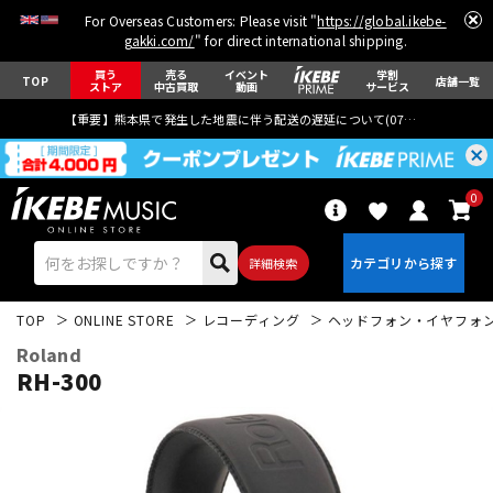
For Overseas Customers: Please visit "
https://global.ikebe-
gakki.com/
" for direct international shipping.
買う
売る
イベント
学割
TOP
店舗一覧
ストア
中古買取
動画
サービス
【重要】熊本県で発生した地震に伴う配送の遅延について(
07月29日
更新)
0
詳細検索
TOP
ONLINE STORE
レコーディング
ヘッドフォン・イヤフォ
Roland
RH-300
エレキギター
アコギ/エレアコ