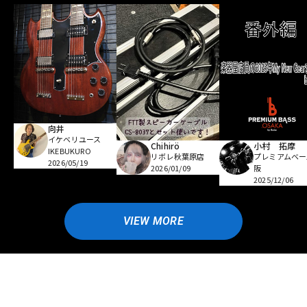
向井
イケベリユース
Chihirö
小村 拓摩
IKEBUKURO
リボレ秋葉原店
プレミアムベー
2026/05/19
2026/01/09
阪
2025/12/06
VIEW MORE