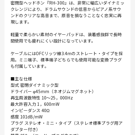
密閉型ヘッドホン『RH-300』は、非常に幅広いダイナミッ
クレンジにより、ドラムサウンドの低音からピアノ系サウ
ンドのクリアな高音まで、原音を損なうことなく忠実に再
現します。
軽量で柔らかい素材のイヤーパッドは、装着感抜群で長時
間使用でも疲れにくい設計になっています。
ケーブルにはOFCリッツ線3.4mのストレート・タイプを採
用。ミニ端子、標準端子どちらでも使用可能な変換プラグ
も付属しています。
■主な仕様
型式 密閉ダイナミック型
ドライバー φ45mm（ネオジムマグネット）
再生周波数特性 10～25，000Hz
最大許容入力 1，600mW
インピーダンス 40Ω
感度 101dB/mW
プラグ ステレオ・ミニ・タイプ（ステレオ標準プラグ用ア
ダプター付き）