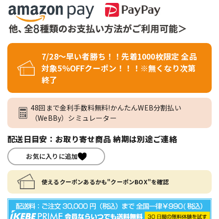
7/28～早い者勝ち！！先着1000枚限定 全品
対象5％OFFクーポン！！！※無くなり次第
終了
48回まで金利手数料無料!かんたんWEB分割払い
（WeBBy）シミュレーター
配送日目安：お取り寄せ商品 納期は別途ご連絡
お気に入りに追加
使えるクーポンあるかも"クーポンBOX"を確認