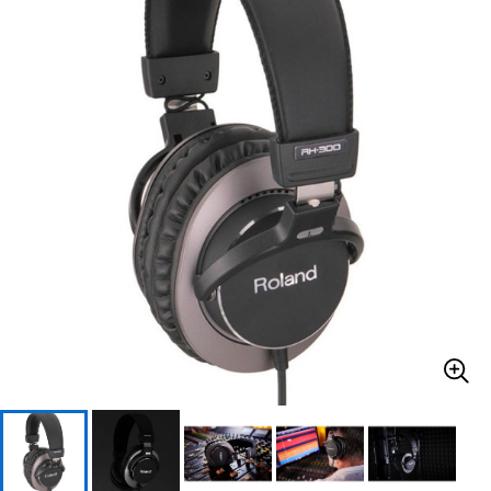
ベース
ウクレレ
ドラム
パーカッション
キーボード
電子ピアノ
管楽器
その他楽器
アンプ
エフェクター
DJ機器
DTM