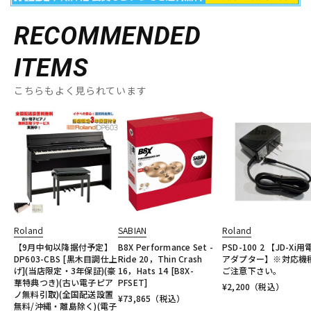
RECOMMENDED
ITEMS
こちらもよく見られています
Roland
SABIAN
Roland
【9月中旬以降据付予定】
B8X Performance Set -
PSD-100 2 【JD-Xi
DP603-CBS [黒木目調仕上
Ride 20，Thin Crash
アダプター】※対応機
げ](当店限定・3年保証)(豪
16，Hats 14 [B8X-
ご注意下さい。
華特典つき)(古い電子ピア
PFSET]
¥
2,200
（税込）
ノ無料引取)(全国配送設置
¥
73,865
（税込）
無料/沖縄・離島除く)(電子