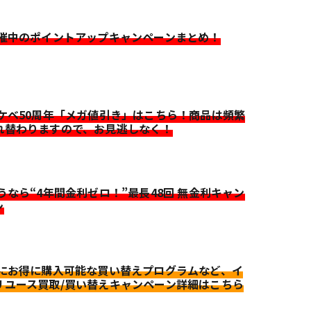
開催中のポイントアップキャンペーンまとめ！
イケベ50周年「メガ値引き」はこちら！商品は頻繁
れ替わりますので、お見逃しなく！
迷うなら“4年間金利ゼロ！”最長48回 無金利キャン
ン
更にお得に購入可能な買い替えプログラムなど、イ
リユース買取/買い替えキャンペーン詳細はこちら