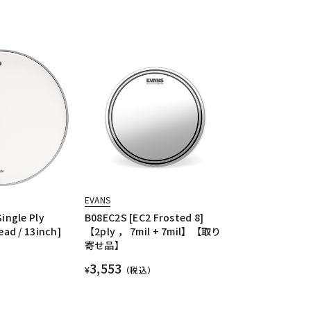
EVANS
ingle Ply
B08EC2S [EC2 Frosted 8]
ad / 13inch]
【2ply ， 7mil + 7mil】【取り
寄せ品】
3,553
¥
（税込）