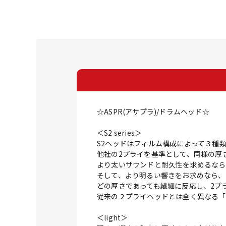
☆ASPR(アサプラ)/ドラムヘッド☆
＜S2 series＞
S2ヘッドはフィルム構成によって３種
他社の2プライを基準として、同様の厚さ
より太いサウンドと耐久性を求めるなら、
そして、より明るい響きをお求めなら、li
どの厚さであっても繊細に反応し、2プ
従来の２プライヘッドとは全く異なる「S
＜light＞