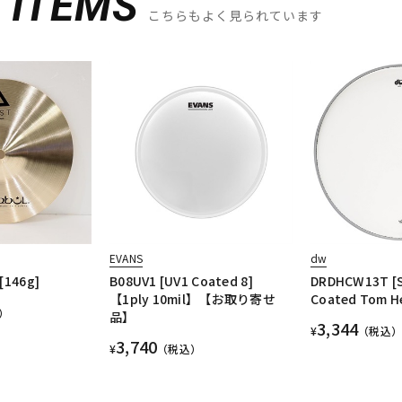
D
ITEMS
こちらもよく見られています
EVANS
dw
 [146g]
B08UV1 [UV1 Coated 8]
DRDHCW13T [S
【1ply 10mil】【お取り寄せ
Coated Tom He
）
品】
3,344
¥
（税込）
3,740
¥
（税込）