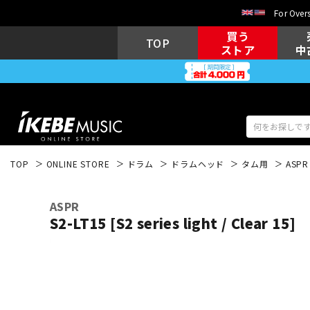
For Overs
買う
TOP
ストア
中
TOP
ONLINE STORE
ドラム
ドラムヘッド
タム用
ASPR
アコギ/エレ
エレキギター
アコ
ASPR
S2-LT15 [S2 series light / Clear 15]
キーボード
電子ピアノ