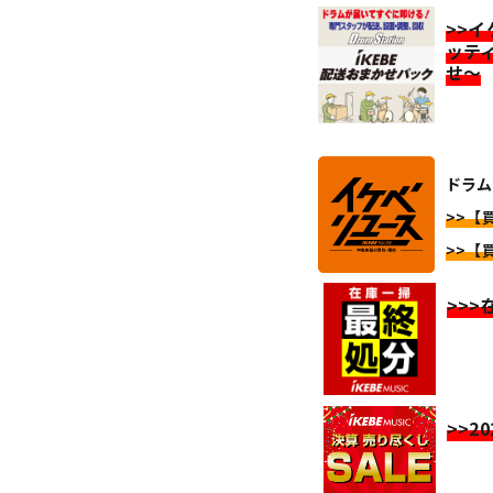
>>
ッテ
せ～
ドラム
>>【
>>【
>>
>>2