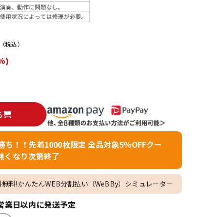
配信/ライブ
楽器アクセサ
機器
リ
（税込）
%)
る
者勝ち！！先着1000枚限定 全品対象5％OFFクー
無くなり次第終了
料無料!かんたんWEB分割払い（WeBBy）シミュレーター
営業日以内に発送予定