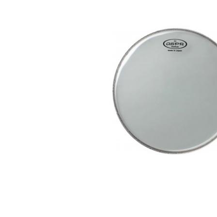
DJ機器
DTM
中古
ヴィンテー