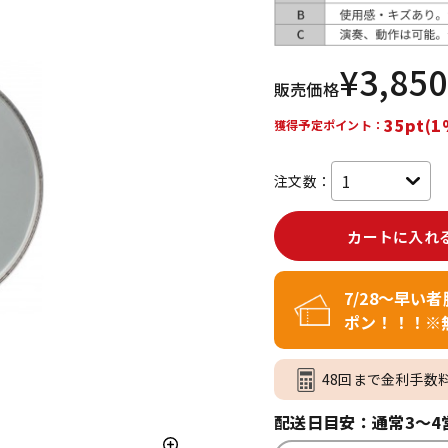
DTM オンラ
レコーディン
イン納品
グ機器
¥
3,850
販売価格
ジ
35pt(1
獲得予定ポイント：
注文数：
カートに入れ
7/28～早い
ポン！！！※
48回まで金利手数
配送日目安：通常3～4