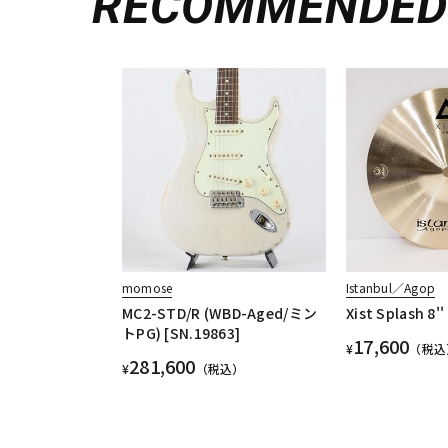
RECOMMENDE
momose
Istanbul／Agop
MC2-STD/R (WBD-Aged/ミン
Xist Splash 8''
トPG) [SN.19863]
17,600
¥
（税込
281,600
¥
（税込）