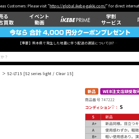
eas Customers: Please visit "
https://global.ikebe-gakki.com/
" for direct intern
売る
イベント
学割
古買取
動画
サービス
【重要】熊本県で発生した地震に伴う配送の遅延について(
07月29日
更新)
S2-LT15 [S2 series light / Clear 15]
ベース
ウクレレ
新品
WEB注文店頭受取
商品番号 747222
S
コンディション
：
管楽器
その他楽器