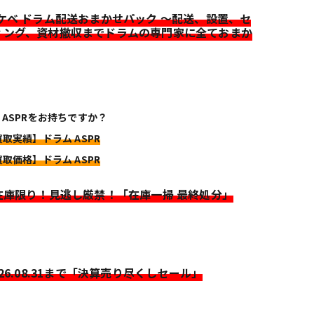
イケベ ドラム配送おまかせパック ～配送、設置、セ
ィング、資材撤収までドラムの専門家に全ておまか
 ASPRをお持ちですか？
買取実績】ドラム ASPR
買取価格】ドラム ASPR
>在庫限り！見逃し厳禁！「在庫一掃 最終処分」
026.08.31まで「決算売り尽くしセール」