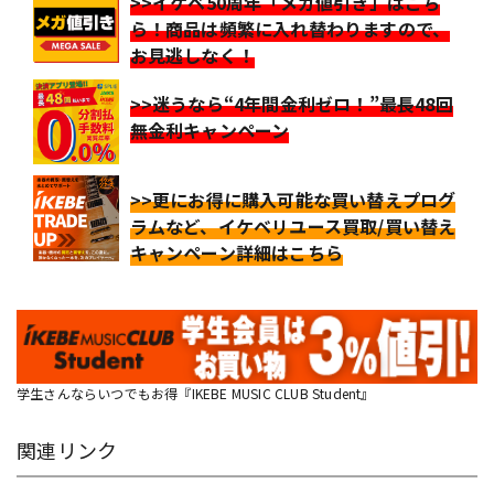
>>イケベ50周年「メガ値引き」はこち
ら！商品は頻繁に入れ替わりますので、
お見逃しなく！
>>迷うなら“4年間金利ゼロ！”最長48回
無金利キャンペーン
>>更にお得に購入可能な買い替えプログ
ラムなど、イケベリユース買取/買い替え
キャンペーン詳細はこちら
学生さんならいつでもお得『IKEBE MUSIC CLUB Student』
関連リンク