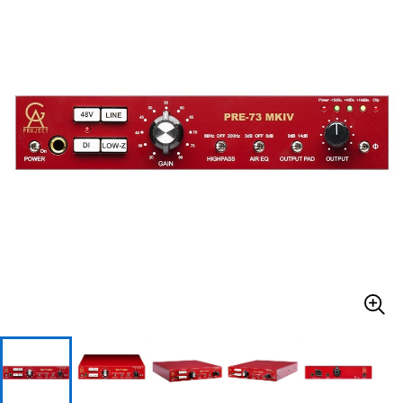
ベース
ウクレレ
ドラム
パーカッション
キーボード
電子ピアノ
管楽器
その他楽器
アンプ
エフェクター
DJ機器
DTM