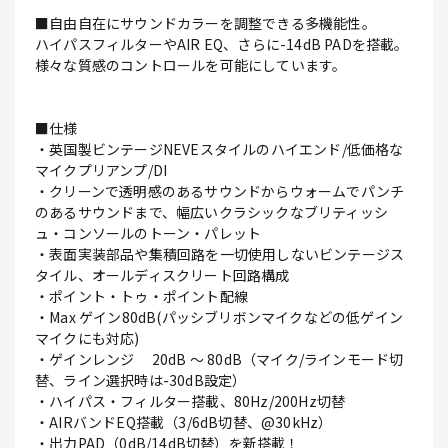
■自由自在にサウンドカラーを調整できる多機能性。
ハイパスフィルターやAIR EQ、さらに-14dB PADを搭載。
様々な質感のコントロールを可能にしています。
■仕様
・英国製ビンテージNEVEスタイルのハイエンド/低価格な
マイクプリアンプ/DI
・クリーンで透明感のあるサウンドからウォームでパンチ
のあるサウンドまで、幅広いクラシックなブリティッシ
ュ・コンソールのトーン・パレット
・表面実装部品や集積回路を一切使用しないビンテージス
タイル、オールディスクリート回路構成
・ポイント・トゥ・ポイント配線
・Max ゲイン80dB(パッシブリボンマイクなどの低ゲイン
マイクにも対応)
・ゲインレンジ 20dB ～ 80dB（マイク/ラインモード切
替、ライン選択時は-30dB設定）
・ハイパス・フィルター搭載、80Hz/200Hz切替
・AIRバンドEQ搭載（3/6dB切替、@30kHz）
・出力PAD（0dB/14dB切替）を新搭載！