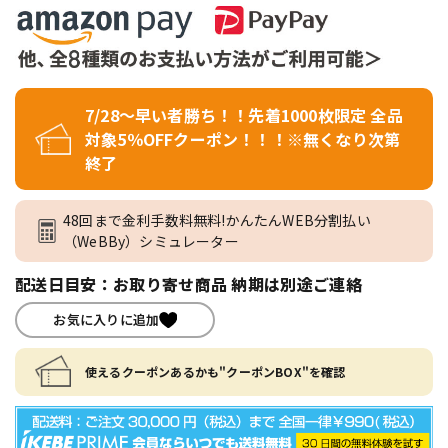
7/28～早い者勝ち！！先着1000枚限定 全品
対象5％OFFクーポン！！！※無くなり次第
終了
48回まで金利手数料無料!かんたんWEB分割払い
（WeBBy）シミュレーター
配送日目安：お取り寄せ商品 納期は別途ご連絡
お気に入りに追加
使えるクーポンあるかも"クーポンBOX"を確認