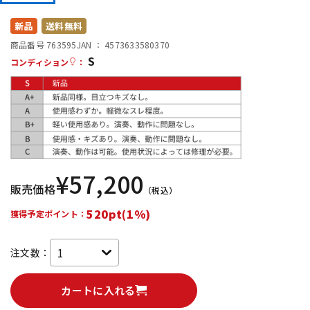
DTM オンライン納品
レコーディング機器
新品
送料無料
商品番号 763595
JAN ：
4573633580370
S
配信/ライブ機器
楽器アクセサリ
コンディション
：
中古
ヴィンテージ
¥
57,200
販売価格
（税込）
520pt(1%)
獲得予定ポイント：
注文数：
カートに入れる