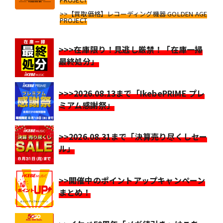
>>【買取価格】レコーディング機器 GOLDEN AGE
PROJECT
>>>在庫限り！見逃し厳禁！「在庫一掃
最終処分」
>>>2026.08.13まで「IkebePRIME プレ
ミアム感謝祭」
>>2026.08.31まで「決算売り尽くしセー
ル」
>>開催中のポイントアップキャンペーン
まとめ！