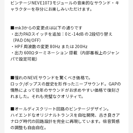
ビンテージNEVE1073モジュールの音楽的なサウンド・キ
ャラクターを存分にお楽しみいただけます。
■mk3からの変更点は以下の通りです
・出力PADスイッチを追加：0と-14dB の2段切り替え
（PAD ON/OFF）
・HPF 周波数の変更 80Hz または 200Hz
・出力 600Ωターミネーション 搭載（内部基板上のジャン
パで設定可能）
■憧れのNEVEサウンドを驚くべき価格で。
ロック/ポップスの歴史を形作ったニーブサウンド。GAPの
情熱によって往年のサウンドがお求めやすい価格で復刻さ
れました。それも完璧なクオリティで。
■オールディスクリート回路のビンテージデザイン。
ハイエンドなオリジナルトランスを自社開発、古き良きア
ナログ時代の回路設計を完全に再現しています。倍音質感
の調整も自由自在。