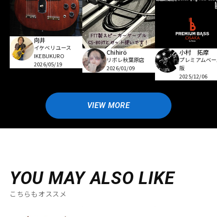
向井
イケベリユース
Chihirö
小村 拓摩
IKEBUKURO
リボレ秋葉原店
プレミアムベー
2026/05/19
2026/01/09
阪
2025/12/06
VIEW MORE
YOU MAY ALSO LIKE
こちらもオススメ