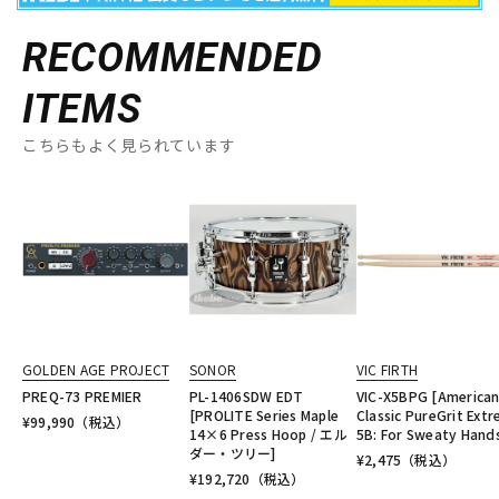
RECOMMENDED
ITEMS
こちらもよく見られています
GOLDEN AGE PROJECT
SONOR
VIC FIRTH
PREQ-73 PREMIER
PL-1406SDW EDT
VIC-X5BPG [America
[PROLITE Series Maple
Classic PureGrit Ext
¥
99,990
（税込）
14×6 Press Hoop / エル
5B: For Sweaty Hand
ダー・ツリー]
¥
2,475
（税込）
¥
192,720
（税込）