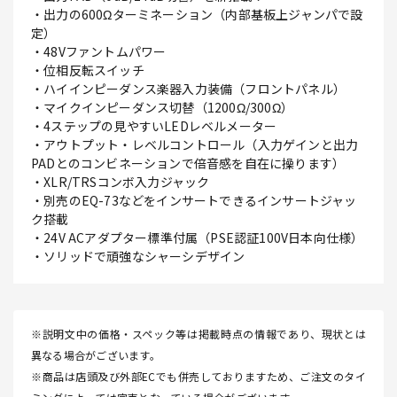
・出力の600Ωターミネーション（内部基板上ジャンパで設
定）
・48Vファントムパワー
・位相反転スイッチ
・ハイインピーダンス楽器入力装備（フロントパネル）
・マイクインピーダンス切替（1200Ω/300Ω）
・4ステップの見やすいLEDレベルメーター
・アウトプット・レベルコントロール（入力ゲインと出力
PADとのコンビネーションで倍音感を自在に操ります）
・XLR/TRSコンボ入力ジャック
・別売のEQ-73などをインサートできるインサートジャッ
ク搭載
・24V ACアダプター標準付属（PSE認証100V日本向仕様）
・ソリッドで頑強なシャーシデザイン
※説明文中の価格・スペック等は掲載時点の情報であり、現状とは
異なる場合がございます。
※商品は店頭及び外部ECでも併売しておりますため、ご注文のタイ