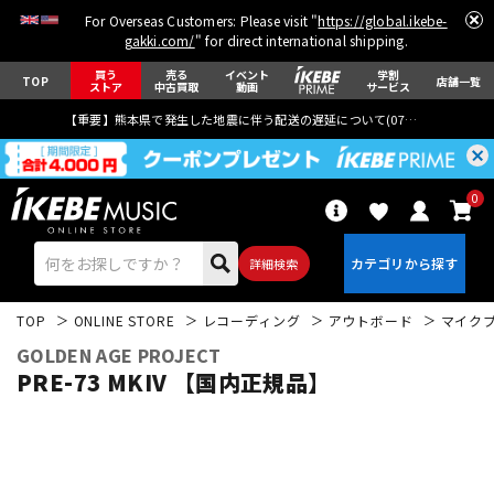
For Overseas Customers: Please visit "
https://global.ikebe-
gakki.com/
" for direct international shipping.
買う
売る
イベント
学割
TOP
店舗一覧
ストア
中古買取
動画
サービス
【重要】熊本県で発生した地震に伴う配送の遅延について(
07月29日
更新)
0
詳細検索
TOP
ONLINE STORE
レコーディング
アウトボード
マイク
GOLDEN AGE PROJECT
PRE-73 MKIV 【国内正規品】
エレキギター
アコギ/エレアコ