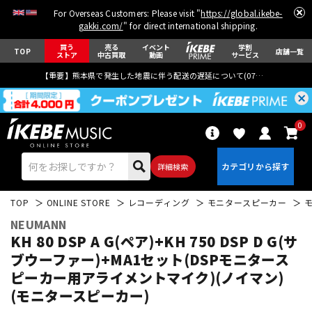
For Overseas Customers: Please visit "
https://global.ikebe-
gakki.com/
" for direct international shipping.
買う
売る
イベント
学割
TOP
店舗一覧
ストア
中古買取
動画
サービス
【重要】熊本県で発生した地震に伴う配送の遅延について(
07月29日
更新)
0
詳細検索
TOP
ONLINE STORE
レコーディング
モニタースピーカー
NEUMANN
KH 80 DSP A G(ペア)+KH 750 DSP D G(サ
ブウーファー)+MA1セット(DSPモニタース
ピーカー用アライメントマイク)(ノイマン)
エレキギター
アコギ/エレアコ
(モニタースピーカー)