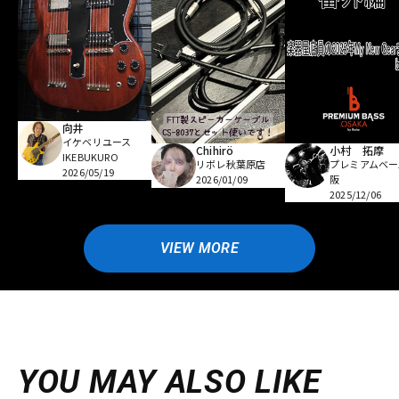
向井
イケベリユース
Chihirö
小村 拓摩
IKEBUKURO
リボレ秋葉原店
プレミアムベー
2026/05/19
2026/01/09
阪
2025/12/06
VIEW MORE
YOU MAY ALSO LIKE