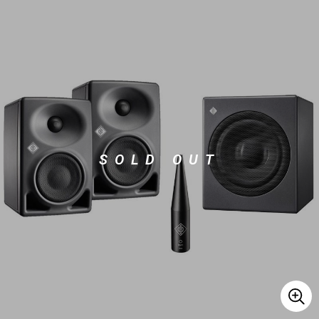
ベース
ウクレレ
ドラム
パーカッション
キーボード
電子ピアノ
SOLD OUT
管楽器
その他楽器
アンプ
エフェクター
DJ機器
DTM