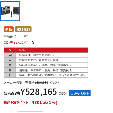
DTM オンライン納品
レコーディング機器
配信/ライブ機器
楽器アクセサリ
新品
送料無料
商品番号 763602
中古
ヴィンテージ
S
コンディション
：
メーカー希望小売価格
¥
586,850
（税込）
¥
528,165
販売価格
10% OFF
（税込）
4801pt(1%)
獲得予定ポイント：