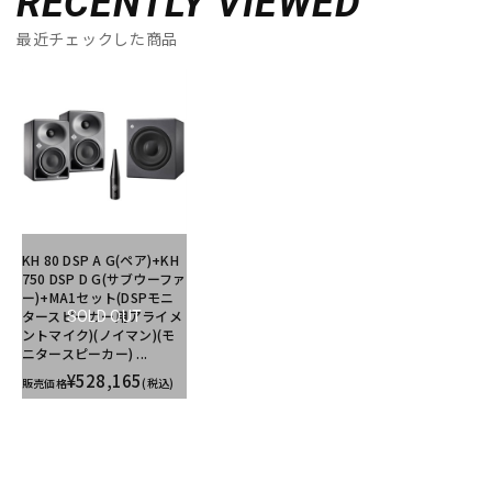
RECENTLY VIEWED
最近チェックした商品
KH 80 DSP A G(ペア)+KH
750 DSP D G(サブウーファ
ー)+MA1セット(DSPモニ
タースピーカー用アライメ
SOLD OUT
ントマイク)(ノイマン)(モ
ニタースピーカー) ...
¥528,165
販売価格
(税込)