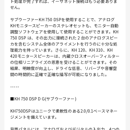
ト処理が完了すれば、イーサネット接続はもう必要ありま
せん。
サブウーファーKH 750 DSPを使用することで、アナログ
KHモニタースピーカーのステレオセットも、モニター自動
調整ソフトウェアを使用して使用することができます。KH
750 DSP は、その出力に接続された 2 台のアナログスピー
カを含むシステム全体のアライメントを行うのに十分な処
理能力を持っています。さらに、KH 120、KH 310、KH
420モニタースピーカーは、内蔵クロスオーバーフィルター
の位相リニアライズの恩恵を受けることができます。その
結果、明瞭度が向上し、ドライな低音、リバーブや音響空
間の時間的に正確で正確な描写が可能になりました。
-----
■KH 750 DSP D G(サブウーファー)
KH750DSPはユニークで柔軟性のある2.0/0.1ベースマネー
ジメントを備えています。
背面パネルには、アナログおよびデジタルの入出力、4つの