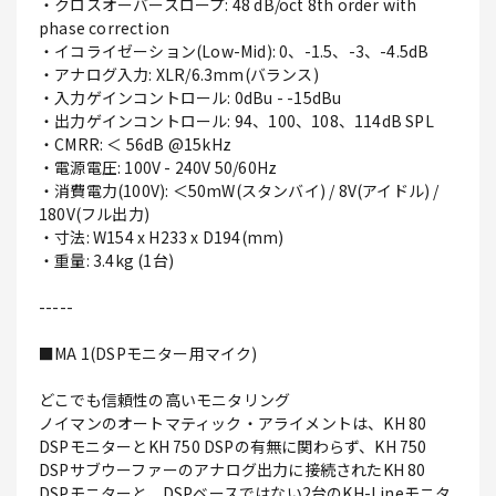
・クロスオーバースロープ: 48 dB/oct 8th order with
phase correction
・イコライゼーション(Low-Mid): 0、-1.5、-3、-4.5dB
・アナログ入力: XLR/6.3mm(バランス)
・入力ゲインコントロール: 0dBu - -15dBu
・出力ゲインコントロール: 94、100、108、114dB SPL
・CMRR: ＜ 56dB @15kHz
・電源電圧: 100V - 240V 50/60Hz
・消費電力(100V): ＜50mW(スタンバイ) / 8V(アイドル) /
180V(フル出力)
・寸法: W154 x H233 x D194(mm)
・重量: 3.4kg (1台)
-----
■MA 1(DSPモニター用マイク)
どこでも信頼性の高いモニタリング
ノイマンのオートマティック・アライメントは、KH 80
DSPモニターとKH 750 DSPの有無に関わらず、KH 750
DSPサブウーファーのアナログ出力に接続されたKH 80
DSPモニターと、DSPベースではない2台のKH-Lineモニタ