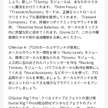
しょう。新しい『Clarity』モジュールは、あなたのマスタ
ーに魔法をかけてくれます。『Stem Focus』と
『Transient/Sustain』モードは、正確なコントロールと
クリエイティブな選択肢を提供してくれます。『Upward
Compress』では、詳細かつダイナミックなサウンドを提
供、『Assistive Vocal Balance』は、ボーカルをミックス
内に完璧な形に収めてくれます。Ozone 11で、これらの機
能強化やその他の追加機能をお楽しみください。
◎Nectar 4 - プロのボーカルサウンドが容易に
ボーカルサウンドの一貫性を保つ『Auto-Level』モジュー
ル、簡単にボーカルを重ねられる『Voices』モジュール、
人工的に生み出されたバックシンガーを作る『Backing
Timbre』モジュール、パワフルなボーカル制作を簡単にし
てくれる『Vocal Assistant』などのツールを使って、プロ
品質のボーカルを実現しましょう。ボーカルサウンドを完
全にコントロールできる強力なプラグインスイートをアン
ロックしましょう。
◎Guitar Rig 7 Pro - クリエイティブエフェクトの遊び場
Guitar Rig 7 Proは総合的なデジタルエフェクトのプレイ