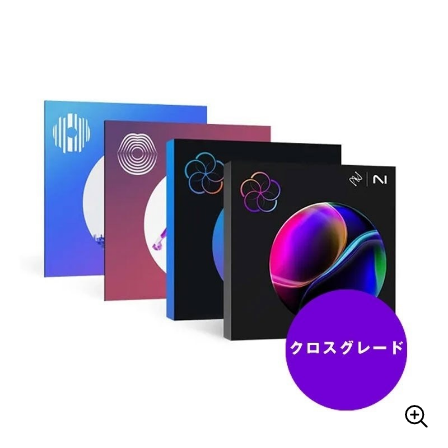
ベース
ウクレレ
ドラム
パーカッション
キーボード
電子ピアノ
管楽器
その他楽器
アンプ
エフェクター
DJ機器
DTM