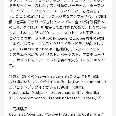
グラウンドで、ミュージシャン、プロデューサー、サウン
ドデザイナーに適した幅広い種類のバーチャルギターアン
プ、ペダル、エフェクト、ユーティリティーを提供しま
す。新たに追加された4つの本格的なアンプを含む、計26種
類の忠実にモデリングされたアンプは、全て特許取得済み
のICMテクノロジーを駆使して製作されており、様々なジャ
ンルにおいて完璧なギター、ベースのトーンを実現するこ
とができます。カスタムのIR loaderとLooper機能の追加
により、パフォーマンスとクリエイティビティが向上しま
した。Guitar Rig 7 Proは、包括的なデジタルエフェクト
システムを求めるギタリスト、ベーシスト、プロデューサ
ー、サウンドマニアにとって必要不可欠なコレクションで
す。
◎さらに多くのNative Instrumentsエフェクトを収録
より幅広いサウンドデザインの為にNative Instrumentsの
エフェクトプラグインがさらに追加： Raum、
Crushpack、Modpack、Supercharger GT、Replika
XT、Solid Mix Series、Transient Master、Driverなど
・同梱製品
Ozone 11 Advanced / Native Instruments Guitar Rig 7