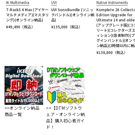
IK Multimedia
UVI
Native Instruments
T-RackS 6 Max (アイケー
UVI SonicBundle (ソニッ
Komplete 26 Collect
マルチメディア)(マスタリ
クバンドル)(オンライン納
Edition Upgrade for
ング)(オンライン納品)
品)
Ultimate 14 and olde
(アップグレード版)(コ
¥
49,490
（税込）
¥
135,000
（税込）
リート)(コレクターズ
ィション)(音楽制作)(
グインバンドル)(オン
ン納品)(2時間以内に納
¥
138,800
（税込）
>>オンライン納品
>>【DTMソフトウ
商品一覧
ェア・オンライン納
品】購入初心者ガイ
ド！