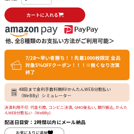
カートに入れる
7/28～早い者勝ち！！先着1000枚限定 全品
対象5％OFFクーポン！！！※無くなり次第
終了
48回まで金利手数料無料!かんたんWEB分割払い
（WeBBy）シミュレーター
決済利用不可: 代金引換, コンビニ決済, GMO後払い, 銀行振込, かんた
んWEB分割払い（WeBBy)
配送日目安：2時間以内にメール納品
お気に入りに追加