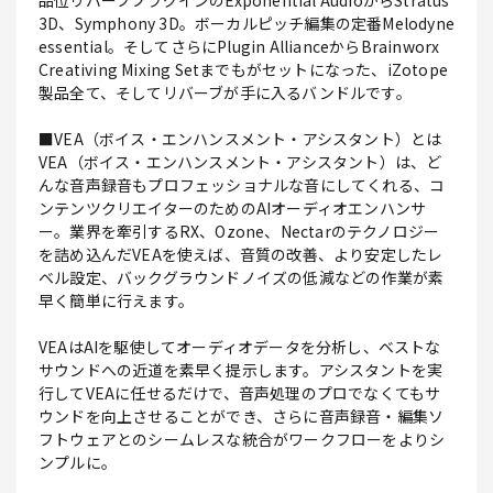
品位リバーブプラグインのExponential AudioからStratus
3D、Symphony 3D。ボーカルピッチ編集の定番Melodyne
essential。そしてさらにPlugin AllianceからBrainworx
Creativing Mixing Setまでもがセットになった、iZotope
製品全て、そしてリバーブが手に入るバンドルです。
■VEA（ボイス・エンハンスメント・アシスタント）とは
VEA（ボイス・エンハンスメント・アシスタント）は、ど
んな音声録音もプロフェッショナルな音にしてくれる、コ
ンテンツクリエイターのためのAIオーディオエンハンサ
ー。業界を牽引するRX、Ozone、Nectarのテクノロジー
を詰め込んだVEAを使えば、音質の改善、より安定したレ
ベル設定、バックグラウンドノイズの低減などの作業が素
早く簡単に行えます。
VEAはAIを駆使してオーディオデータを分析し、ベストな
サウンドへの近道を素早く提示します。アシスタントを実
行してVEAに任せるだけで、音声処理のプロでなくてもサ
ウンドを向上させることができ、さらに音声録音・編集ソ
フトウェアとのシームレスな統合がワークフローをよりシ
ンプルに。