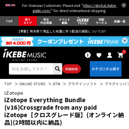
For Overseas Customers: Please visit "
https://global.ikebe-
gakki.com/
" for direct international shipping.
買う
売る
イベント
学割
TOP
店舗一覧
ストア
中古買取
動画
サービス
【重要】熊本県で発生した地震に伴う配送の遅延について(
07月29日
更新)
0
詳細検索
TOP
ONLINE STORE
DTM
プラグインソフト
プラグインバ
iZotope
iZotope Everything Bundle
(v16)Crossgrade from any paid
iZotope【クロスグレード版】(オンライン納
エレキギター
アコギ/エレアコ
品)(2時間以内に納品)