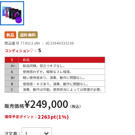
DTM オンライン納品
レコーディング機器
配信/ライブ機器
楽器アクセサリ
新品
送料無料
商品番号 774313
JAN ：
4533940333106
中古
ヴィンテージ
S
コンディション
：
¥
249,000
販売価格
（税込）
2263pt(1%)
獲得予定ポイント：
注文数：