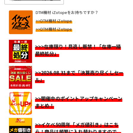
DTM機材 iZotopeをお持ちですか？
>>DTM機材 iZotope
>>DTM機材 iZotope
>>>在庫限り！見逃し厳禁！「在庫一掃
最終処分」
>>2026.08.31まで「決算売り尽くしセー
ル」
>>開催中のポイントアップキャンペーン
まとめ！
>>イケベ50周年「メガ値引き」はこち
ら！商品は頻繁に入れ替わりますので、