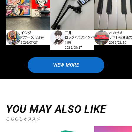
イシダ
三井
オカザキ
パワーDJ's渋谷
ロックハウスイケベ
リボレ秋葉原
2026/07/27
池袋
2025/02/20
2025/09/17
VIEW MORE
YOU MAY ALSO LIKE
こちらもオススメ