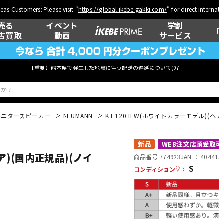
eas Customers: Please visit "
https://global.ikebe-gakki.com/
" for direct intern
売る
イベント
学割
古買取
動画
サービス
【重要】熊本県で発生した地震に伴う配送の遅延について(
07月29日
更新)
モニタースピーカー
NEUMANN
KH 120 II W(ホワイトカラーモデル)
ベース
ウクレレ
新品
WEB注文店頭受取
ペア)(国内正規品)(ノイ
商品番号 774923
JAN ：
40441
S
コンディション
：
管楽器
その他楽器