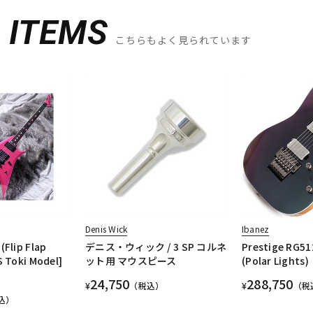
D
ITEMS
こちらもよく見られています
Denis Wick
Ibanez
(Flip Flap
デニス・ウィック / 3 SP コルネ
Prestige RG5
S Toki Model]
ット用 マウスピース
(Polar Lights)
24,750
288,750
¥
（税込）
¥
（税
込）