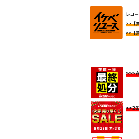
レコー
>>【
>>【
>>
>>2