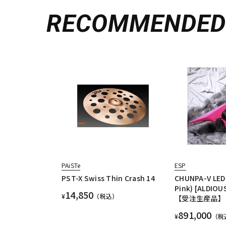
RECOMMENDE
PAiSTe
ESP
PST-X Swiss Thin Crash 14
CHUNPA-V LED 
Pink) [ALDIOU
14,850
¥
（税込）
【受注生産品】
891,000
¥
（税