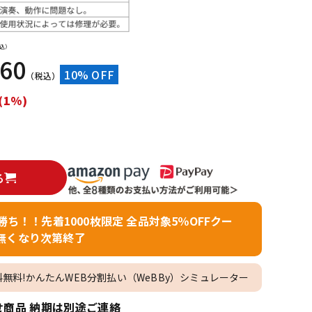
配信/ライブ
楽器アクセサ
機器
リ
込）
960
10% OFF
（税込）
(1%)
る
者勝ち！！先着1000枚限定 全品対象5％OFFクー
無くなり次第終了
料無料!かんたんWEB分割払い（WeBBy）シミュレーター
商品 納期は別途ご連絡