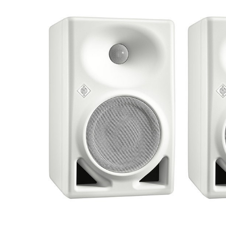
DJ機器
DTM
中古
ヴィンテー