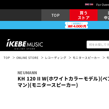
For Overs
買う
TOP
ストア
中
TOP
ONLINE STORE
レコーディング
モニタースピーカー
アコギ/エレ
エレキギター
アコ
NEUMANN
KH 120 II W(ホワイトカラーモデル)(
マン)(モニタースピーカー)
キーボード
電子ピアノ