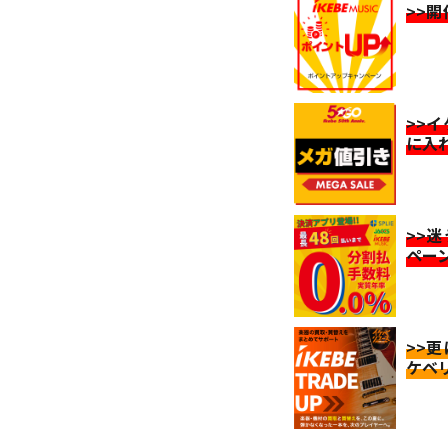
>>
>>
に入
>>
ペー
>>
ケベ