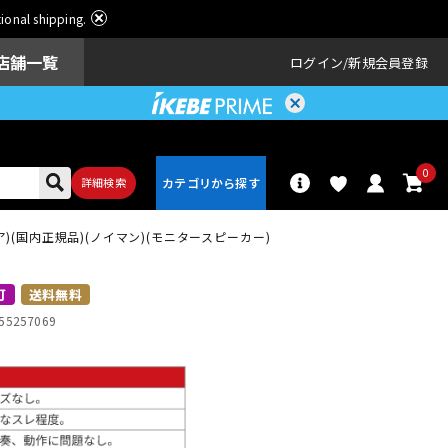
ational shipping.
店舗一覧
ログイン
新規会員登録
0
詳細検索
(ペア)(国内正規品)(ノイマン)(モニタースピーカー)
パーカッショ
ドラム
ン
可
送料無料
55257069
アンプ
エフェクター