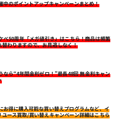
開催中のポイントアップキャンペーンまとめ！
イケベ50周年「メガ値引き」はこちら！商品は頻繁
れ替わりますので、お見逃しなく！
迷うなら“4年間金利ゼロ！”最長48回 無金利キャン
ン
更にお得に購入可能な買い替えプログラムなど、イ
リユース買取/買い替えキャンペーン詳細はこちら