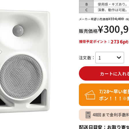
DTM オンラ
レコーディン
イン納品
グ機器
¥
334,400
メーカー希望小売価格
（税
¥
300,
販売価格
ジ
2736pt
獲得予定ポイント：
注文数：
カートに入れ
7/28～早い
ポン！！！※
48回まで金利手数
配送日目安：お取り寄せ