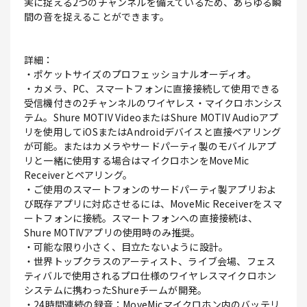
実に捉える2つのチャンネルを備えているため、あらゆる瞬
間の音を捉えることができます。
詳細：
・ポケットサイズのプロフェッショナルオーディオ。
・カメラ、PC、スマートフォンに直接接続して使用できる
受信機付きの2チャンネルのワイヤレス・マイクロホンシス
テム。Shure MOTIV VideoまたはShure MOTIV Audioアプ
リを使用してiOSまたはAndroidデバイスと直接ペアリング
が可能。またはカメラやサードパーティ製のモバイルアプ
リと一緒に使用する場合はマイクロホンをMoveMic
Receiverとペアリング。
・ご使用のスマートフォンのサードパーティ製アプリおよ
び既存アプリに対応させるには、MoveMic Receiverをスマ
ートフォンに接続。スマートフォンへの直接接続は、
Shure MOTIVアプリの使用時のみ推奨。
・可能な限り小さく、目立たないように設計。
・世界トップクラスのアーティスト、ライブ会場、フェス
ティバルで使用されるプロ仕様のワイヤレスマイクロホン
システムに携わったShureチームが開発。
・24時間連続の録音：MoveMicマイクロホン内のバッテリ