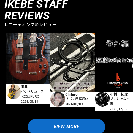
IKEBE STAFF
REVIEWS
レコーディングのレビュー
向井
イケベリユース
Chihirö
小村 拓摩
IKEBUKURO
リボレ秋葉原店
プレミアムベー
2026/05/19
2026/01/09
阪
2025/12/06
VIEW MORE