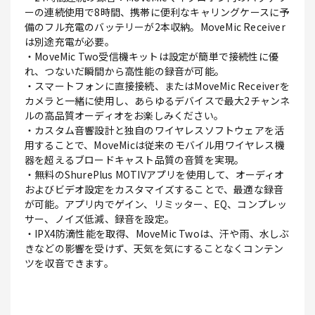
ーの連続使用で8時間、携帯に便利なキャリングケースに予
備のフル充電のバッテリーが2本収納。MoveMic Receiver
は別途充電が必要。
・MoveMic Two受信機キットは設定が簡単で接続性に優
れ、つないだ瞬間から高性能の録音が可能。
・スマートフォンに直接接続、またはMoveMic Receiverを
カメラと一緒に使用し、あらゆるデバイスで最大2チャンネ
ルの高品質オーディオをお楽しみください。
・カスタム音響設計と独自のワイヤレスソフトウェアを活
用することで、MoveMicは従来のモバイル用ワイヤレス機
器を超えるブロードキャスト品質の音質を実現。
・無料のShurePlus MOTIVアプリを使用して、オーディオ
およびビデオ設定をカスタマイズすることで、最適な録音
が可能。アプリ内でゲイン、リミッター、EQ、コンプレッ
サー、ノイズ低減、録音を設定。
・IPX4防滴性能を取得、MoveMic Twoは、汗や雨、水しぶ
きなどの影響を受けず、天気を気にすることなくコンテン
ツを収音できます。