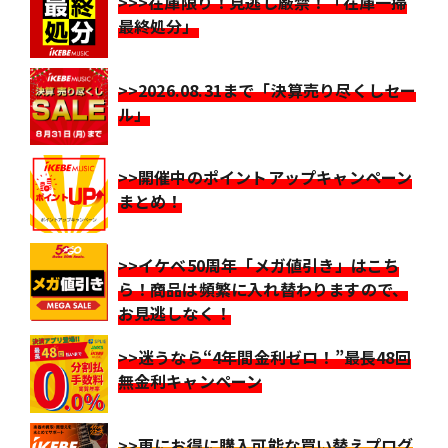
>>>在庫限り！見逃し厳禁！「在庫一掃
最終処分」
>>2026.08.31まで「決算売り尽くしセー
ル」
>>開催中のポイントアップキャンペーン
まとめ！
>>イケベ50周年「メガ値引き」はこち
ら！商品は頻繁に入れ替わりますので、
お見逃しなく！
>>迷うなら“4年間金利ゼロ！”最長48回
無金利キャンペーン
>>更にお得に購入可能な買い替えプログ