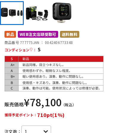
DTM オンライン納品
レコーディング機器
配信/ライブ機器
楽器アクセサリ
新品
WEB注文店頭受取可
送料無料
商品番号 777775
JAN ：
0042406773348
中古
ヴィンテージ
S
コンディション
：
¥
78,100
販売価格
（税込）
710pt(1%)
獲得予定ポイント：
注文数：