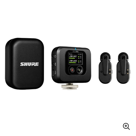
ベース
ウクレレ
ドラム
パーカッション
キーボード
電子ピアノ
管楽器
その他楽器
アンプ
エフェクター
DJ機器
DTM