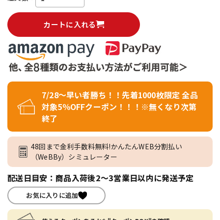
カートに入れる
7/28～早い者勝ち！！先着1000枚限定 全品
対象5％OFFクーポン！！！※無くなり次第
終了
48回まで金利手数料無料!かんたんWEB分割払い
（WeBBy）シミュレーター
配送日目安：商品入荷後2～3営業日以内に発送予定
お気に入りに追加