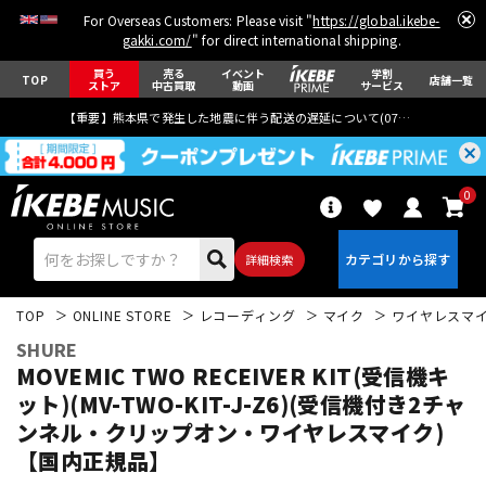
For Overseas Customers: Please visit "
https://global.ikebe-
gakki.com/
" for direct international shipping.
買う
売る
イベント
学割
TOP
店舗一覧
ストア
中古買取
動画
サービス
【重要】熊本県で発生した地震に伴う配送の遅延について(
07月29日
更新)
0
詳細検索
TOP
ONLINE STORE
レコーディング
マイク
ワイヤレスマ
SHURE
MOVEMIC TWO RECEIVER KIT(受信機キ
ット)(MV-TWO-KIT-J-Z6)(受信機付き2チャ
ンネル・クリップオン・ワイヤレスマイク)
エレキギター
アコギ/エレアコ
【国内正規品】