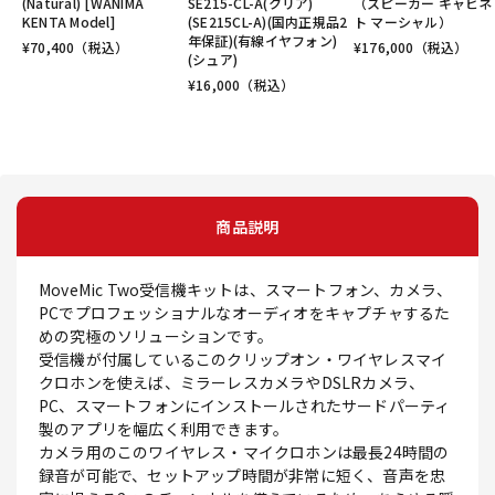
(Natural) [WANIMA
SE215-CL-A(クリア)
（スピーカー キャビネ
KENTA Model]
(SE215CL-A)(国内正規品2
ト マーシャル）
年保証)(有線イヤフォン)
¥
70,400
（税込）
¥
176,000
（税込）
(シュア)
¥
16,000
（税込）
商品説明
MoveMic Two受信機キットは、スマートフォン、カメラ、
PCでプロフェッショナルなオーディオをキャプチャするた
めの究極のソリューションです。
受信機が付属しているこのクリップオン・ワイヤレスマイ
クロホンを使えば、ミラーレスカメラやDSLRカメラ、
PC、スマートフォンにインストールされたサードパーティ
製のアプリを幅広く利用できます。
カメラ用のこのワイヤレス・マイクロホンは最長24時間の
録音が可能で、セットアップ時間が非常に短く、音声を忠