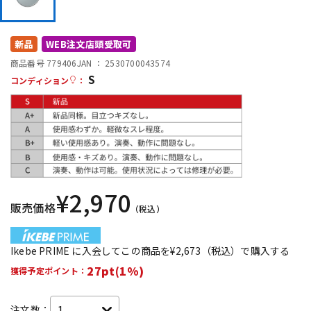
DTM オンライン納品
レコーディング機器
新品
WEB注文店頭受取可
配信/ライブ機器
楽器アクセサリ
商品番号 779406
JAN ：
2530700043574
S
コンディション
：
中古
ヴィンテージ
¥
2,970
販売価格
（税込）
Ikebe PRIME に入会してこの商品を¥2,673（税込）で購入する
27pt(1%)
獲得予定ポイント：
注文数：