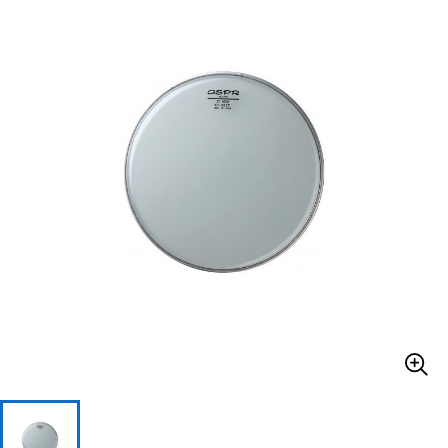
ベース
ウクレレ
ドラム
パーカッション
キーボード
電子ピアノ
管楽器
その他楽器
アンプ
エフェクター
DJ機器
DTM