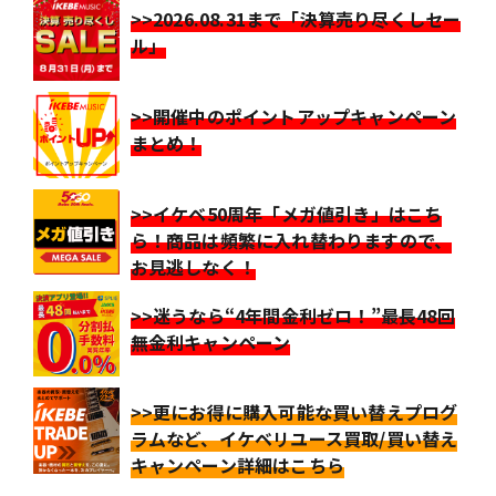
>>2026.08.31まで「決算売り尽くしセー
ル」
>>開催中のポイントアップキャンペーン
まとめ！
>>イケベ50周年「メガ値引き」はこち
ら！商品は頻繁に入れ替わりますので、
お見逃しなく！
>>迷うなら“4年間金利ゼロ！”最長48回
無金利キャンペーン
>>更にお得に購入可能な買い替えプログ
ラムなど、イケベリユース買取/買い替え
キャンペーン詳細はこちら