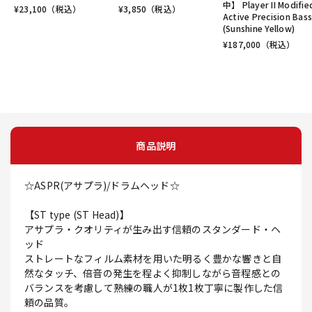
中】 Player II Modifie
¥
23,100
（税込）
¥
3,850
（税込）
Active Precision Bas
(Sunshine Yellow)
¥
187,000
（税込）
商品説明
☆ASPR(アサプラ)/ドラムヘッド☆
【ST type (ST Head)】
アサプラ・クオリティが生み出す信頼のスタンダード・ヘ
ッド
ストレートなフィルム素材を用いた明るく豊かな響きと自
然なタッチ、倍音の発生を程よく抑制しながら音程感との
バランスを考慮して熟練の職人が1枚1枚丁寧に製作した信
頼の品質。