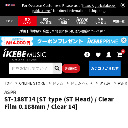
For Overseas Customers: Please visit "
https://global.ikebe-
gakki.com/
" for direct international shipping.
買う
売る
イベント
学割
TOP
店舗一覧
ストア
中古買取
動画
サービス
【重要】熊本県で発生した地震に伴う配送の遅延について(
07月29日
更新)
0
詳細検索
TOP
ONLINE STORE
ドラム
ドラムヘッド
タム用
ASPR
ASPR
ST-188T14 [ST type (ST Head) / Clear
Film 0.188mm / Clear 14]
エレキギター
アコギ/エレアコ