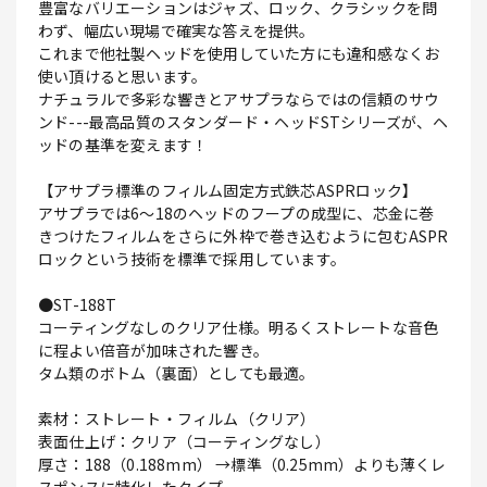
豊富なバリエーションはジャズ、ロック、クラシックを問
わず、幅広い現場で確実な答えを提供。
これまで他社製ヘッドを使用していた方にも違和感なくお
使い頂けると思います。
ナチュラルで多彩な響きとアサプラならではの信頼のサウ
ンド---最高品質のスタンダード・ヘッドSTシリーズが、ヘ
ッドの基準を変えます！
【アサプラ標準のフィルム固定方式鉄芯ASPRロック】
アサプラでは6～18のヘッドのフープの成型に、芯金に巻
きつけたフィルムをさらに外枠で巻き込むように包むASPR
ロックという技術を標準で採用しています。
●ST-188T
コーティングなしのクリア仕様。明るくストレートな音色
に程よい倍音が加味された響き。
タム類のボトム（裏面）としても最適。
素材：ストレート・フィルム（クリア）
表面仕上げ：クリア（コーティングなし）
厚さ：188（0.188mm） →標準（0.25mm）よりも薄くレ
スポンスに特化したタイプ。