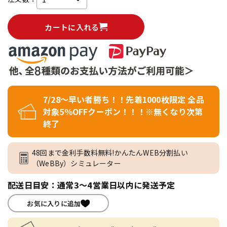
カートに入れる
7/28～早い者勝ち！！先着1000枚限定 全品
対象5％OFFクーポン！！！※無くなり次第
終了
48回まで金利手数料無料!かんたんWEB分割払い
（WeBBy）シミュレーター
配送日目安：通常3～4営業日以内に発送予定
お気に入りに追加