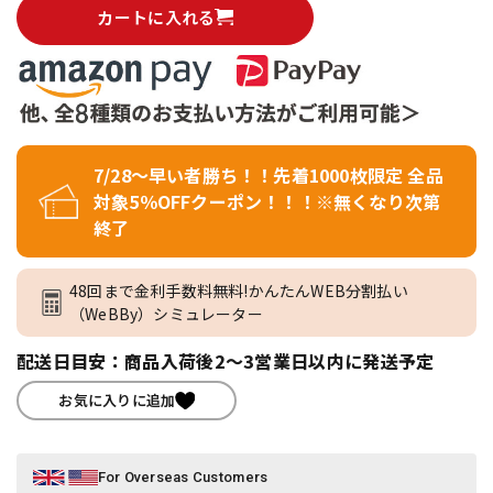
カートに入れる
7/28～早い者勝ち！！先着1000枚限定 全品
対象5％OFFクーポン！！！※無くなり次第
終了
48回まで金利手数料無料!かんたんWEB分割払い
（WeBBy）シミュレーター
配送日目安：商品入荷後2～3営業日以内に発送予定
お気に入りに追加
For Overseas Customers