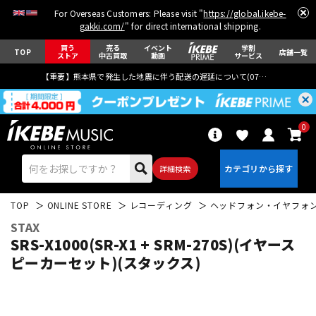
For Overseas Customers: Please visit "
https://global.ikebe-
gakki.com/
" for direct international shipping.
買う
売る
イベント
学割
TOP
店舗一覧
ストア
中古買取
動画
サービス
【重要】熊本県で発生した地震に伴う配送の遅延について(
07月29日
更新)
0
詳細検索
TOP
ONLINE STORE
レコーディング
ヘッドフォン・イヤフォ
STAX
SRS-X1000(SR-X1 + SRM-270S)(イヤース
ピーカーセット)(スタックス)
エレキギター
アコギ/エレアコ