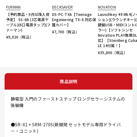
FURMAN
DECKSAVER
NOVATION
【予約商品・9月以降入荷
DS-PC-TX6【Teenage
Launchkey 49 Mk4(
予定】 SS-6B (3芯電源ケ
Engineering TX-6 対応保
ション)(ラウンチキー)(
ーブル)(6口電源タップ)(フ
護カバー】
鍵盤USB・MIDIコント
ァーマン)
ラー)【ソフトシンセ
¥
7,700
（税込）
Novation PLAY無償D
¥
9,020
（税込）
応】【Steinberg Cuba
LE 14付属！】
¥
35,800
（税込）
商品説明
静電型 入門のファーストステップ ロングセラーシステムの
後継機
●SR-X1 + SRM-270S(新開発 セットモデル専用ドライバ
ー・ユニット)