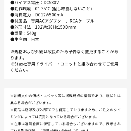
●バイアス電圧：DC580V
●動作環境：0°-35°C (但し結露しないこと)
●消費電力：DC12V/500mA
●付属品：専用ACアダプター、RCAケーブル
●外形寸法：132Wx38Hx153Dmm
●重量：540g
●生産国：日本
※規格および外観は改良のため予告なく変更することがあ
ります。
※Stax社専用ドライバー・ユニットと組み合わせてご使用
ください。
※説明文中の価格・スペック等は掲載時点の情報であり、現状とは
異なる場合がございます。
※商品は店頭及び外部ECでも併売しておりますため、ご注文のタイ
ミングによっては完売となっている場合がございます。
※在庫は遠隔倉庫に保管している場合もございますので、表示され
ている取扱店舗にご用意が無い場合がございます。