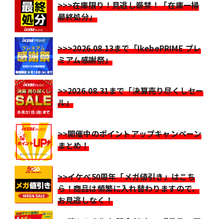
>>>在庫限り！見逃し厳禁！「在庫一掃
最終処分」
>>>2026.08.13まで「IkebePRIME プレ
ミアム感謝祭」
>>2026.08.31まで「決算売り尽くしセー
ル」
>>開催中のポイントアップキャンペーン
まとめ！
>>イケベ50周年「メガ値引き」はこち
ら！商品は頻繁に入れ替わりますので、
お見逃しなく！