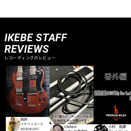
IKEBE STAFF
REVIEWS
レコーディングのレビュー
向井
イケベリユース
Chihirö
小村 拓摩
IKEBUKURO