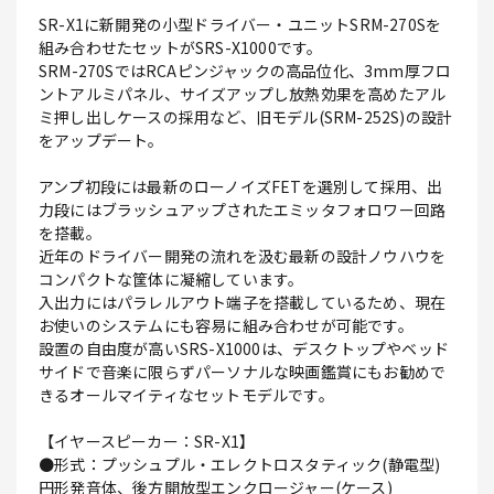
SR-X1に新開発の小型ドライバー・ユニットSRM-270Sを
組み合わせたセットがSRS-X1000です。
SRM-270SではRCAピンジャックの高品位化、3mm厚フロ
ントアルミパネル、サイズアップし放熱効果を高めたアル
ミ押し出しケースの採用など、旧モデル(SRM-252S)の設計
をアップデート。
アンプ初段には最新のローノイズFETを選別して採用、出
力段にはブラッシュアップされたエミッタフォロワー回路
を搭載。
近年のドライバー開発の流れを汲む最新の設計ノウハウを
コンパクトな筐体に凝縮しています。
入出力にはパラレルアウト端子を搭載しているため、現在
お使いのシステムにも容易に組み合わせが可能です。
設置の自由度が高いSRS-X1000は、デスクトップやベッド
サイドで音楽に限らずパーソナルな映画鑑賞にもお勧めで
きるオールマイティなセットモデルです。
【イヤースピーカー：SR-X1】
●形式：プッシュプル・エレクトロスタティック(静電型)
円形発音体、後方開放型エンクロージャー(ケース)