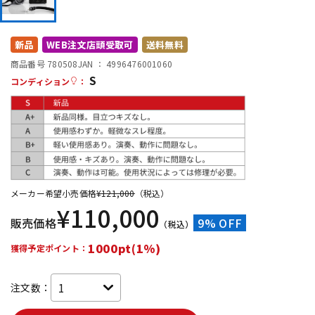
DTM オンライン納品
レコーディング機器
新品
WEB注文店頭受取可
送料無料
配信/ライブ機器
楽器アクセサリ
商品番号 780508
JAN ：
4996476001060
S
コンディション
：
中古
ヴィンテージ
メーカー希望小売価格
¥
121,000
（税込）
¥
110,000
販売価格
9% OFF
（税込）
1000pt(1%)
獲得予定ポイント：
注文数：