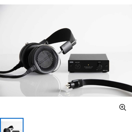
ベース
ウクレレ
ドラム
パーカッション
キーボード
電子ピアノ
管楽器
その他楽器
アンプ
エフェクター
DJ機器
DTM