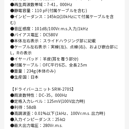
●再生周波数帯域：7-41，000Hz
●静電容量：110 pF(付属ケーブルを含む)
●インピーダンス：145kΩ(10kHzにて付属ケーブルを含
む)
●音圧感度：101dB/100Vr.m.s.入力/1kHz
●バイアス電圧：DC580V
●本体左右表示：スライドハウジング部に記載
●ケーブル左右表示：実線(左)、点線(右)、および嵌合部に
L，Rの表示
●イヤーパッド：羊皮(耳を覆う部分)
●付属ケーブル：OFC平行6芯、全長2.5m
●重量：234g(本体のみ)
●生産国：日本
【ドライバーユニット SRM-270S】
●周波数特性：DC-35，000Hz
●定格入力レベル：125mV(100V出力時)
●利得：58dB
●高調波歪：0.01%以下(1kHz、100Vr.m.s. 出力時)
●入力インピーダンス：25kΩ
●最大出力電圧：280Vr.m.s.