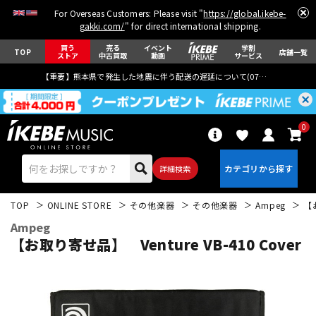
For Overseas Customers: Please visit "
https://global.ikebe-
gakki.com/
" for direct international shipping.
買う
売る
イベント
学割
TOP
店舗一覧
ストア
中古買取
動画
サービス
【重要】熊本県で発生した地震に伴う配送の遅延について(
07月29日
更新)
0
詳細検索
TOP
ONLINE STORE
その他楽器
その他楽器
Ampeg
【お
Ampeg
【お取り寄せ品】 Venture VB-410 Cover
エレキギター
アコギ/エレアコ