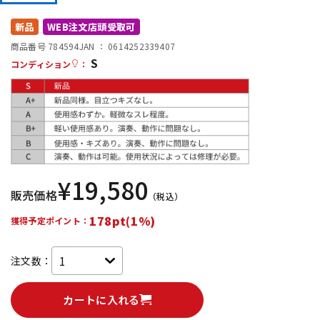
DTM オンライン納品
レコーディング機器
新品
WEB注文店頭受取可
商品番号 784594
JAN ：
0614252339407
S
配信/ライブ機器
楽器アクセサリ
コンディション
：
中古
ヴィンテージ
¥
19,580
販売価格
（税込）
178pt(1%)
獲得予定ポイント：
注文数：
カートに入れる