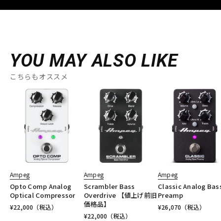
YOU MAY ALSO LIKE
こちらもオススメ
Ampeg
Ampeg
Ampeg
Opto Comp Analog
Scrambler Bass
Classic Analog Bas
Optical Compressor
Overdrive 【値上げ前旧
Preamp
価格品】
¥
22,000
（税込）
¥
26,070
（税込）
¥
22,000
（税込）