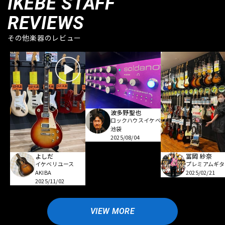
IKEBE STAFF
REVIEWS
その他楽器のレビュー
波多野聖也
ロックハウスイケベ
池袋
2025/08/04
よしだ
冨岡 紗奈
イケベリユース
プレミアムギタ
AKIBA
2025/02/21
2025/11/02
VIEW MORE