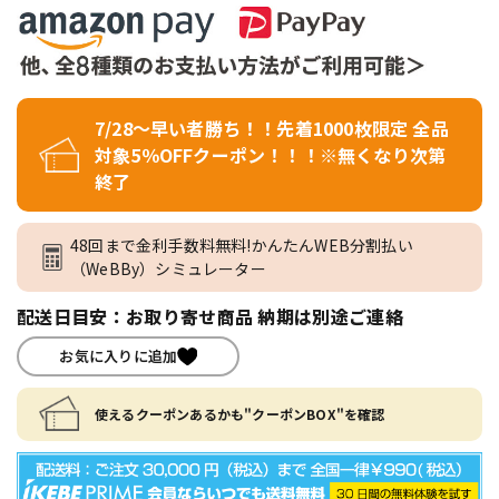
7/28～早い者勝ち！！先着1000枚限定 全品
対象5％OFFクーポン！！！※無くなり次第
終了
48回まで金利手数料無料!かんたんWEB分割払い
（WeBBy）シミュレーター
配送日目安：お取り寄せ商品 納期は別途ご連絡
お気に入りに追加
使えるクーポンあるかも"クーポンBOX"を確認