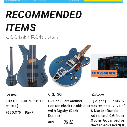
RECOMMENDED
ITEMS
こちらもよく見られています
Ibanez
GRETSCH
iZotope
EHB1005F-AOM [SPOT
G2622T Streamliner
【アイゾトープ Mix &
MODEL]
Center Block Double-Cut
Master SALE 2026！】
with Bigsby (Dark
& Master Bundle
¥
160,875
（税込）
Denim)
Advanced: CG from
Ozone Advanced or
¥
89,000
（税込）
Nectar Advanced(