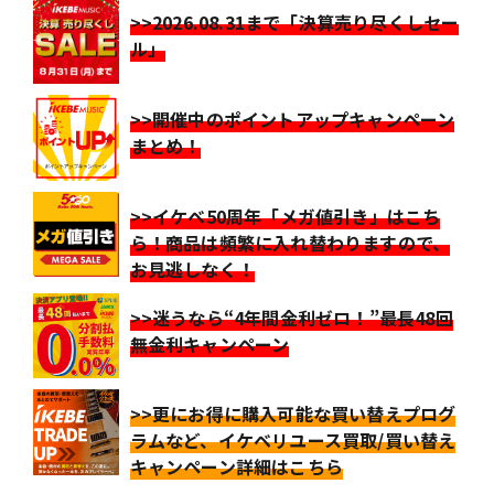
>>2026.08.31まで「決算売り尽くしセー
ル」
>>開催中のポイントアップキャンペーン
まとめ！
>>イケベ50周年「メガ値引き」はこち
ら！商品は頻繁に入れ替わりますので、
お見逃しなく！
>>迷うなら“4年間金利ゼロ！”最長48回
無金利キャンペーン
>>更にお得に購入可能な買い替えプログ
ラムなど、イケベリユース買取/買い替え
キャンペーン詳細はこちら