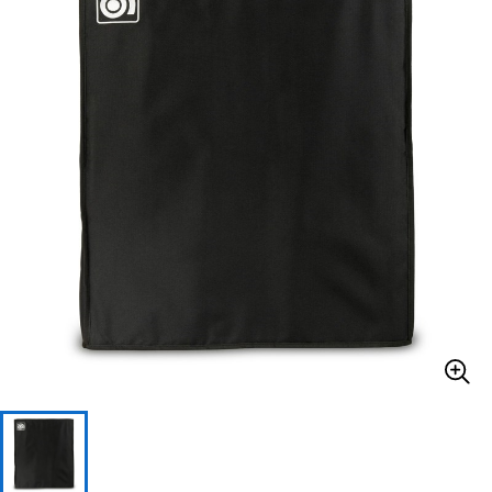
ベース
ウクレレ
ドラム
パーカッション
キーボード
電子ピアノ
管楽器
その他楽器
アンプ
エフェクター
DJ機器
DTM