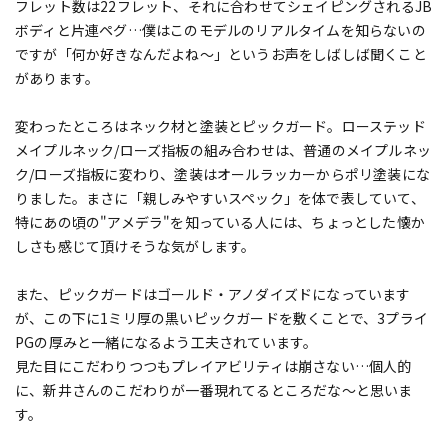
フレット数は22フレット、それに合わせてシェイピングされるJB
ボディと片連ペグ…僕はこのモデルのリアルタイムを知らないの
ですが「何か好きなんだよね～」というお声をしばしば聞くこと
があります。
変わったところはネック材と塗装とピックガード。ローステッド
メイプルネック/ローズ指板の組み合わせは、普通のメイプルネッ
ク/ローズ指板に変わり、塗装はオールラッカーからポリ塗装にな
りました。まさに「親しみやすいスペック」を体で表していて、
特にあの頃の"アメデラ"を知っている人には、ちょっとした懐か
しさも感じて頂けそうな気がします。
また、ピックガードはゴールド・アノダイズドになっています
が、この下に1ミリ厚の黒いピックガードを敷くことで、3プライ
PGの厚みと一緒になるよう工夫されています。
見た目にこだわりつつもプレイアビリティは崩さない…個人的
に、新井さんのこだわりが一番現れてるところだな～と思いま
す。