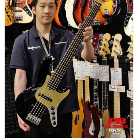
ベース
ウクレレ
ドラム
パーカッション
キーボード
電子ピアノ
管楽器
その他楽器
アンプ
エフェクター
DJ機器
DTM