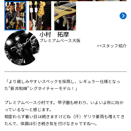
DTM オンライン納品
レコーディング機器
配信/ライブ機器
楽器アクセサリ
小村 拓摩
プレミアムベース大阪
>>スタッフ紹介
中古
ヴィンテージ
「より親しみやすいスペックを採用し、レギュラー仕様となっ
た"新井和輝"シグネイチャーモデル！」
プレミアムベース小村です。甲子園も終わり、いよいよ秋に向か
っているな～と感じます。
相変わらず暑い日は続きますけどね（汗）ゲリラ豪雨も増えてき
たんで、体調は引き続き気を付けなきゃですね～。