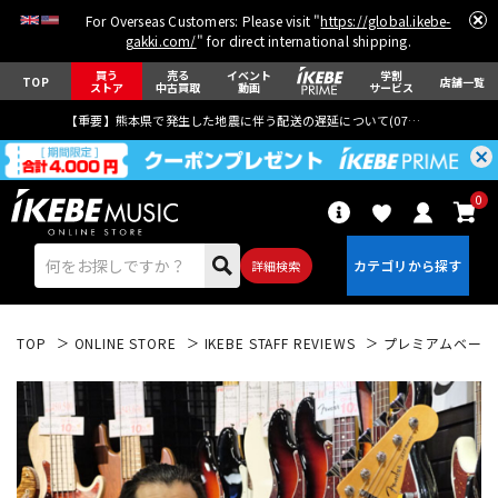
For Overseas Customers: Please visit "
https://global.ikebe-
gakki.com/
" for direct international shipping.
買う
売る
イベント
学割
TOP
店舗一覧
ストア
中古買取
動画
サービス
【重要】熊本県で発生した地震に伴う配送の遅延について(
07月29日
更新)
0
詳細検索
TOP
ONLINE STORE
IKEBE STAFF REVIEWS
プレミアムベース大阪
エレキギター
アコギ/エレアコ