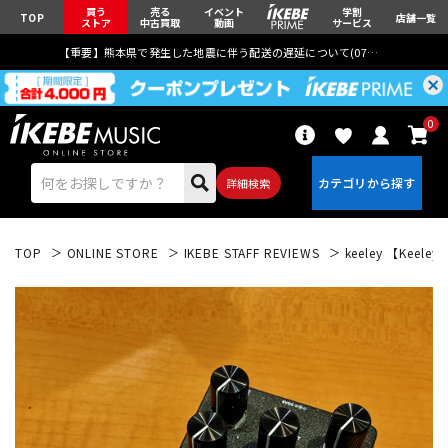
買う
売る
イベント
学割
TOP
店舗一覧
ストア
中古買取
動画
サービス
【重要】熊本県で発生した地震に伴う配送の遅延について(
07月29日
更新)
0
詳細検索
TOP
ONLINE STORE
IKEBE STAFF REVIEWS
keeley 【Kee
エレキギター
アコギ/エレアコ
ベース
ウクレレ