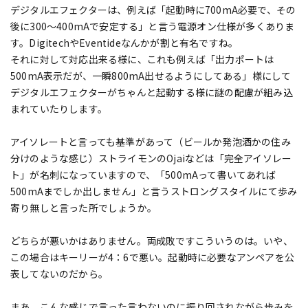
デジタルエフェクターは、例えば「起動時に700mA必要で、その
後に300～400mAで安定する」と言う電源オン仕様が多くありま
す。DigitechやEventideなんかが割と有名ですね。
それに対して対応出来る様に、これも例えば「出力ポートは
500mA表示だが、一瞬800mA出せるようにしてある」様にして
デジタルエフェクターがちゃんと起動する様に謎の配慮が組み込
まれていたりします。
アイソレートと言っても基準があって（ビールか発泡酒かの住み
分けのような感じ）ストライモンのOjaiなどは「完全アイソレー
ト」が名刺になっていますので、「500mAって書いてあれば
500mAまでしか出しません」と言うストロングスタイルにて歩み
寄り無しと言った所でしょうか。
どちらが悪いかはありません。両成敗ですこういうのは。いや、
この場合はキーリーが4：6で悪い。起動時に必要なアンペアを公
表してないのだから。
まあ、こんな感じで言った言わないのに振り回されながら歩みを