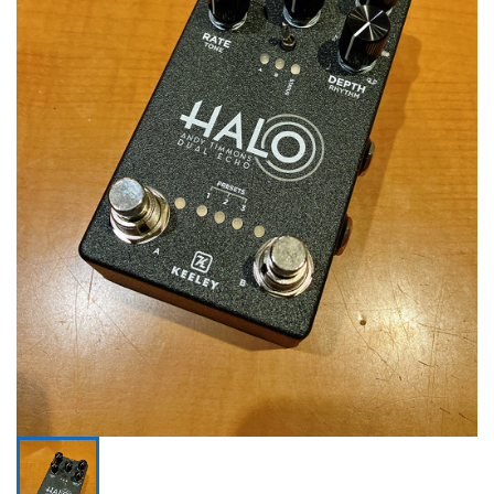
ドラム
パーカッション
キーボード
電子ピアノ
管楽器
その他楽器
アンプ
エフェクター
DJ機器
DTM
DTM オンライン納品
レコーディング機器