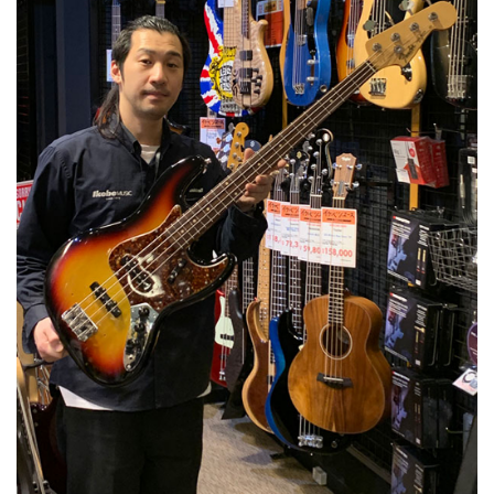
ベース
ウクレレ
ドラム
パーカッション
キーボード
電子ピアノ
管楽器
その他楽器
アンプ
エフェクター
DJ機器
DTM