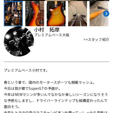
DTM オンライン納品
レコーディング機器
配信/ライブ機器
楽器アクセサリ
小村 拓摩
プレミアムベース大阪
>>スタッフ紹介
中古
ヴィンテージ
プレミアムベース小村です。
春という事で、国内のモータースポーツも開幕ラッシュ。
今日は我が郷でSuperGTの予選が。
今年はNEWマシンが多いんでなかなか楽しいシーズンになりそう
な予感もしますし、ドライバーラインナップも結構変わったんで
面白そう。
今年もトヨタの両クラスチャンピオンを願って…しっかり見届け