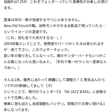
指板Rは7.25R…これぞフェンダーっていう演奏性がお楽しみ頂け
ます。
塗装はNOS…車が加速するやつじゃありません。
New Old Stockの略。当時モンがそのまま新品で残っていたら…
というイメージの塗装です。
（これ、前も言うた気がするな…。）
2004年製ということで、使用感やパーツのくすみは見られます
が…見て下さい、このウェザーチェック。
良い年の取り方してんな～って。僕のサンダーバードもいつかこ
んな風になったら良いなぁと。（手元で唯一のラッカー塗装なん
でね～。）
そんな1本。販売にあたって綺麗にして調整だ！と意気込んだら
リアPUが断線してまして（汗）
ということで、現行のフェンダーCS 「60 JAZZ BASS」に前後セ
ットで交換しました。
無事に音も出たし各部調整もバッチリ。即戦力でお使い頂ける1
本になってます。