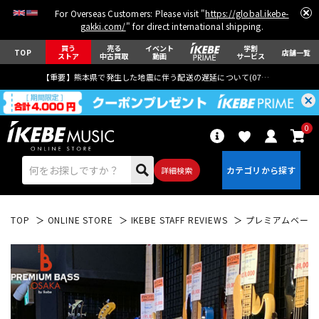
For Overseas Customers: Please visit "
https://global.ikebe-
gakki.com/
" for direct international shipping.
買う
売る
イベント
学割
TOP
店舗一覧
ストア
中古買取
動画
サービス
【重要】熊本県で発生した地震に伴う配送の遅延について(
07月29日
更新)
0
詳細検索
TOP
ONLINE STORE
IKEBE STAFF REVIEWS
プレミアムベース大阪
エレキギター
アコギ/エレアコ