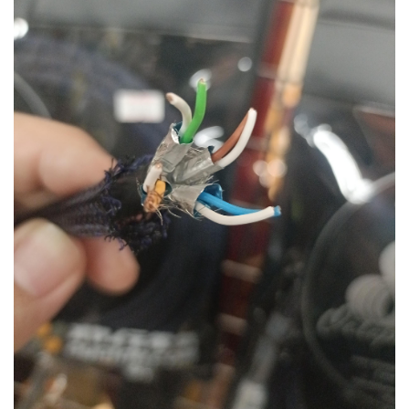
ベース
ウクレレ
ドラム
パーカッション
キーボード
電子ピアノ
管楽器
その他楽器
アンプ
エフェクター
DJ機器
DTM