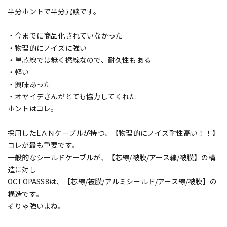
半分ホントで半分冗談です。
・今までに商品化されていなかった
・物理的にノイズに強い
・単芯線では無く撚線なので、耐久性もある
・軽い
・興味あった
・オヤイデさんがとても協力してくれた
ホントはコレ。
採用したLＡＮケーブルが持つ、【物理的にノイズ耐性高い！！】
コレが最も重要です。
一般的なシールドケーブルが、【芯線/被膜/アース線/被膜】の構
造に対し
OCTOPASS8は、【芯線/被膜/アルミシールド/アース線/被膜】の
構造です。
そりゃ強いよね。