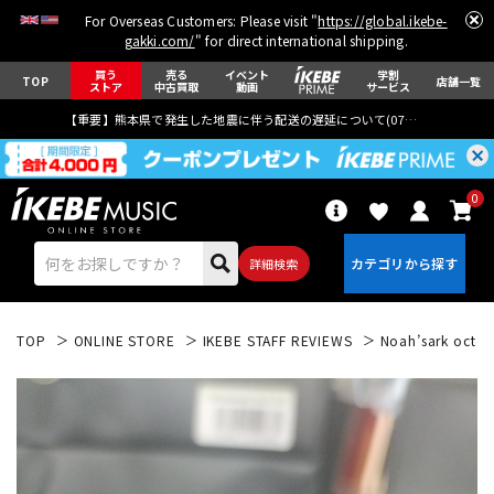
For Overseas Customers: Please visit "
https://global.ikebe-
gakki.com/
" for direct international shipping.
買う
売る
イベント
学割
TOP
店舗一覧
ストア
中古買取
動画
サービス
【重要】熊本県で発生した地震に伴う配送の遅延について(
07月29日
更新)
0
詳細検索
TOP
ONLINE STORE
IKEBE STAFF REVIEWS
Noah’sark oc
エレキギター
アコギ/エレアコ