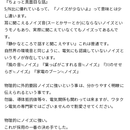
『ちょっと真面目な話』
S/N比に優れているって、『ノイズが少ないよ』って意味とは少
し違います。
耳に聞こえるノイズ音(スーとかサーとか)にならないノイズとい
うモノもあり、実際に聞こえていなくてもノイズってあるんで
す。
『静かなところで話すと聞こえやすい』これは普通です。
自然界の環境音と同じように、電気にも認識していないノイズと
いうモノが存在しています。
『風の音≒ノイズ』『葉っぱがこすれる音≒ノイズ』『川のせせ
らぎ≒ノイズ』『家電のブーン≒ノイズ』
物理的に外的要因ノイズに強いという事は、分かりやすく明瞭に
伝えられるという事です。
勿論、導体抵抗値等々、電気関係も関わっては来ますが、ワタク
シ電気の専門家ではございませんので割愛させてください。
物理的にノイズに強い。
これが採用の一番の決め手でした。