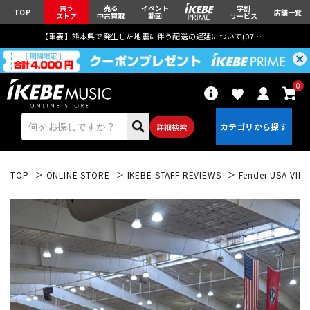
買う
売る
イベント
学割
TOP
店舗一覧
ストア
中古買取
動画
サービス
【重要】熊本県で発生した地震に伴う配送の遅延について(
07月29日
更新)
0
詳細検索
TOP
ONLINE STORE
IKEBE STAFF REVIEWS
Fender USA VINT
エレキギター
アコギ/エレアコ
ベース
ウクレレ