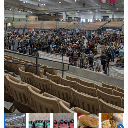
ドラム
パーカッション
キーボード
電子ピアノ
管楽器
その他楽器
アンプ
エフェクター
DJ機器
DTM
DTM オンライン納品
レコーディング機器