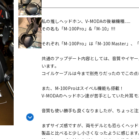
DTM オンラ
レコーディン
イン納品
グ機器
私の推しヘッドホン、V-MODAの後継機種......
その名も「M-100Pro」&「M-10」!!!
ジ
それぞれ「M-100Pro」は「M-100 Master」
共通のアップデート内容としては、音質やイヤー
います。
コイルケーブルは今まで別売りだったのでこの点
また、M-100Proはスイベル機能も搭載！
V-MODAのヘッドホン達が苦手としていた片耳
音質も使い勝手も良くなりましたが、ちょっと注意点も.
まずサイズ感ですが、両モデルとも恐らくヘッド
製品と比べると少し小さくなったように感じます