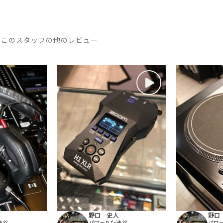
このスタッフの他のレビュー
野口 史人
野口
渋谷
パワーDJ's渋谷
パワー