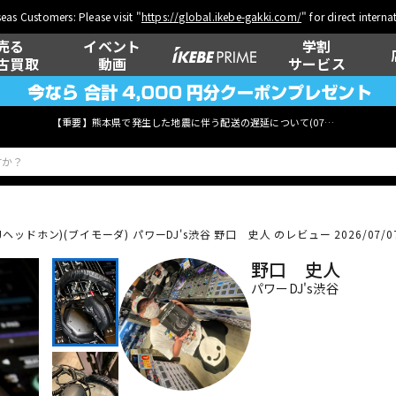
eas Customers: Please visit "
https://global.ikebe-gakki.com/
" for direct intern
売る
イベント
学割
古買取
動画
サービス
【重要】熊本県で発生した地震に伴う配送の遅延について(
07月29日
更新)
 (DJヘッドホン)(ブイモーダ)
パワーDJ's渋谷 野口 史人 のレビュー 2026/07/0
ベース
ウクレレ
野口 史人
パワーDJ's渋谷
管楽器
その他楽器