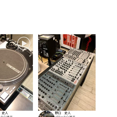
 史人
野口 史人
DJ's渋谷
パワーDJ's渋谷