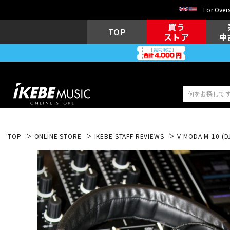
For Overs
買う
TOP
ストア
中
TOP
ONLINE STORE
IKEBE STAFF REVIEWS
V-MODA M-10
アコギ/エレ
エレキギター
アコ
キーボード
電子ピアノ