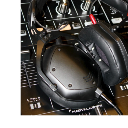
DJ機器
DTM
中古
ヴィンテー