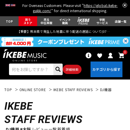
For Overseas Customers: Please visit "
https://global.ikebe-
gakki.com/
" for direct international shipping.
買う
売る
イベント
学割
TOP
店舗一覧
ストア
中古買取
動画
サービス
【重要】熊本県で発生した地震に伴う配送の遅延について(
07月29日
更新)
0
詳細検索
TOP
ONLINE STORE
IKEBE STAFF REVIEWS
DJ機器
IKEBE
STAFF REVIEWS
エレキギター
アコギ/エレアコ
DJ機器 #大阪
レビュー一覧 新着順