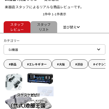
楽器店スタッフによるリアルな商品レビューです。
ベース
ウクレレ
1件中 1-1件表示
スタッフ
スタッフ
ドラム
パーカッション
並び替え
レビュー
リスト
カテゴリー
キーボード
電子ピアノ
DJ機器
管楽器
その他楽器
新品
エレキギター
大阪
渋谷
イケシブ
アンプ
エフェクター
DJ機器
DTM