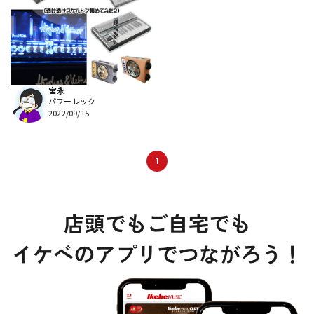
DTM オンライン納品
レコーディング機器
配信/ライブ機器
楽器アクセサリ
宮永
パワーレック
中古
ヴィンテージ
2022/09/15
1