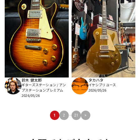
鈴木 健太郎
タカハタ
ギターズステーション / アン
イケシブリユース
プステーションプレミアム
2026/05/26
2026/05/26
...
1
2
21
>