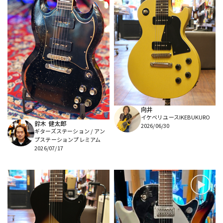
向井
イケベリユースIKEBUKURO
鈴木 健太郎
2026/06/30
ギターズステーション / アン
プステーションプレミアム
2026/07/17