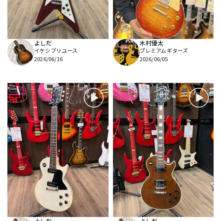
よしだ
木村優太
イケシブリユース
プレミアムギターズ
2026/06/16
2026/06/05
よしだ
よしだ