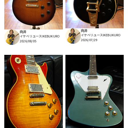
DTM オンライン納品
レコーディング機器
配信/ライブ機器
楽器アクセサリ
向井
向井
イケベリユースIKEBUKURO
イケベリユースIKEBUKURO
2026/07/29
2026/08/05
中古
ヴィンテージ