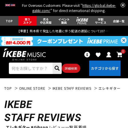
For Overseas Customers: Please visit "
https://global.ikebe-
gakki.com/
" for direct international shipping.
買う
売る
イベント
学割
TOP
店舗一覧
ストア
中古買取
動画
サービス
【重要】熊本県で発生した地震に伴う配送の遅延について(
07月29日
更新)
0
詳細検索
TOP
ONLINE STORE
IKEBE STAFF REVIEWS
エレキギター
IKEBE
STAFF REVIEWS
エレキギター
アコギ/エレアコ
エレキギター #Gibson
レビュー一覧 新着順