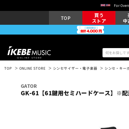
For Overs
買う
TOP
ストア
中
TOP
ONLINE STORE
シンセサイザー・電子楽器
シンセ・キー
アコギ/エレ
エレキギター
アコ
GATOR
GK-61【61鍵用セミハードケース】※
キーボード
電子ピアノ