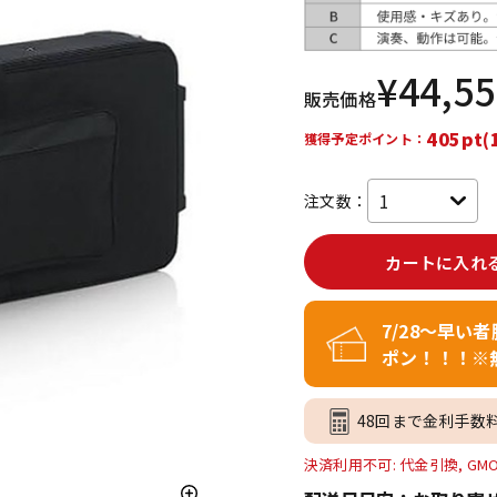
DTM オンラ
レコーディン
イン納品
グ機器
¥
44,5
販売価格
ジ
405pt(
獲得予定ポイント：
注文数：
カートに入れ
7/28～早い
ポン！！！※
48回まで金利手数
決済利用不可: 代金引換, GM