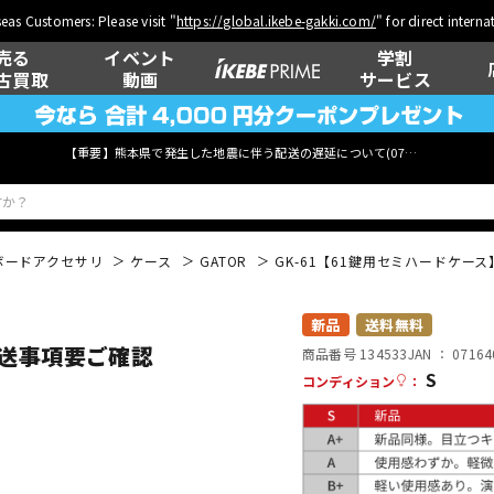
eas Customers: Please visit "
https://global.ikebe-gakki.com/
" for direct intern
売る
イベント
学割
古買取
動画
サービス
【重要】熊本県で発生した地震に伴う配送の遅延について(
07月29日
更新)
ボードアクセサリ
ケース
GATOR
GK-61【61鍵用セミハードケー
ベース
ウクレレ
新品
送料無料
配送事項要ご確認
商品番号 134533
JAN ：
07164
S
コンディション
：
管楽器
その他楽器