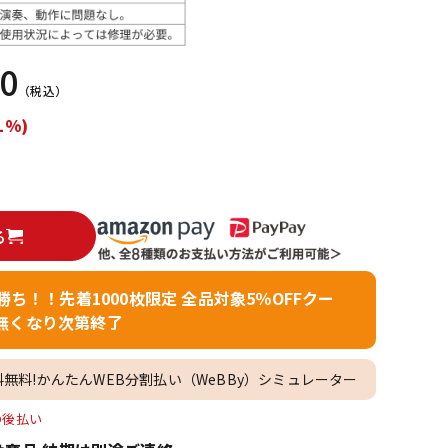
配信/ライブ
楽器アクセサ
機器
リ
50
（税込）
1%)
る
者勝ち！！先着1000枚限定 全品対象5％OFFクー
無くなり次第終了
料無料!かんたんWEB分割払い（WeBBy）シミュレーター
O後払い