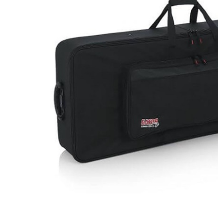
DJ機器
DTM
中古
ヴィンテー