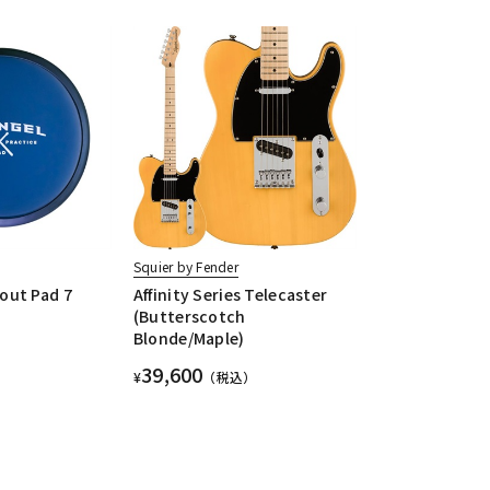
Squier by Fender
out Pad 7
Affinity Series Telecaster
(Butterscotch
Blonde/Maple)
39,600
¥
（税込）