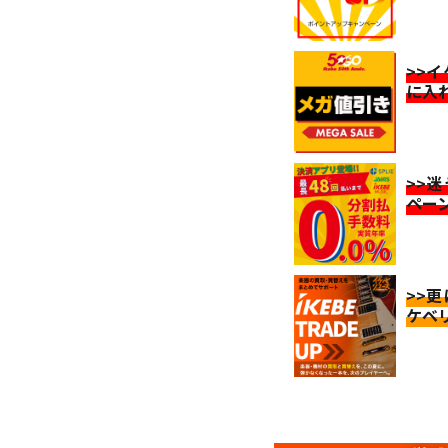
>>
に入
>>
ペー
>>
ケベ