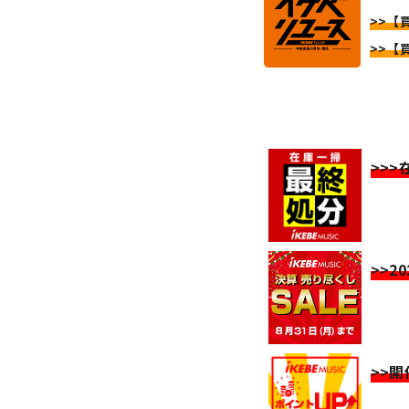
>>【
>>【
>>
>>2
>>