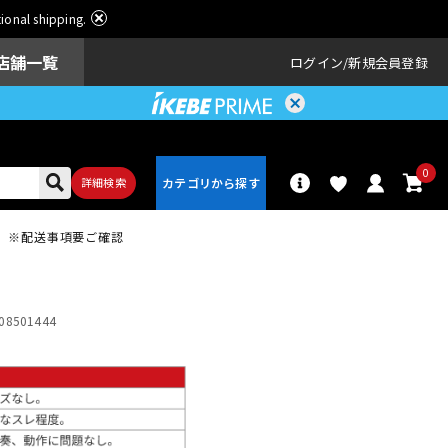
ational shipping.
店舗一覧
ログイン
新規会員登録
0
詳細検索
ス】※配送事項要ご確認
パーカッショ
ドラム
ン
08501444
アンプ
エフェクター