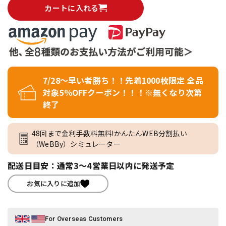
カートに入れる
7/28～早い者勝ち！！先着1000枚限定 全品
対象5％OFFクーポン！！！※無くなり次第
終了
48回まで金利手数料無料!かんたんWEB分割払い
（WeBBy）シミュレーター
配送日目安：通常3～4営業日以内に発送予定
お気に入りに追加
For Overseas Customers