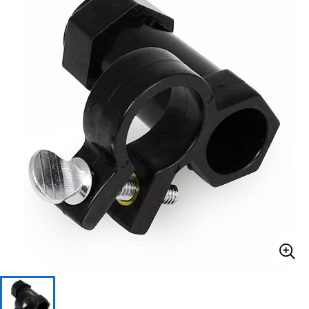
ベース
ウクレレ
ドラム
パーカッション
キーボード
電子ピアノ
管楽器
その他楽器
アンプ
エフェクター
DJ機器
DTM