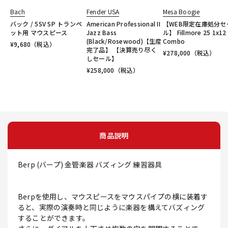
Bach
Fender USA
Mesa Boogie
バック / 5SV SP トランペ
American Professional II
【WEB限定在庫処分セ
ット用 マウスピース
Jazz Bass
ル】 Fillmore 25 1x12
(Black/Rosewood)【生産
Combo
¥
9,680
（税込）
完了品】 【決算売り尽く
¥
278,000
（税込）
しセール】
¥
258,000
（税込）
商品説明
Berp (バープ) 金管楽器 バズィング 練習器具
Berpを使用し、マウスピースをマウスパイプの横に装着す
ると、実際の演奏時と同じように楽器を構えてバズィング
することができます。