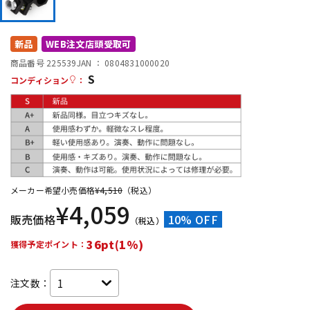
DTM オンライン納品
レコーディング機器
新品
WEB注文店頭受取可
配信/ライブ機器
楽器アクセサリ
商品番号 225539
JAN ：
0804831000020
S
コンディション
：
中古
ヴィンテージ
メーカー希望小売価格
¥
4,510
（税込）
¥
4,059
販売価格
10% OFF
（税込）
36pt(1%)
獲得予定ポイント：
注文数：