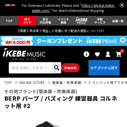
For Overseas Customers: Please visit "
https://global.ikebe-
gakki.com/
" for direct international shipping.
買う
売る
イベント
学割
TOP
店舗一覧
ストア
中古買取
動画
サービス
【重要】熊本県で発生した地震に伴う配送の遅延について(
07月29日
更新)
0
詳細検索
TOP
ONLINE STORE
管楽器・吹奏楽器
トランペット用アクセ
その他ブランド(管楽器・吹奏楽器)
BERP バープ / バズィング 練習器具 コルネ
ット用 #2
エレキギター
アコギ/エレアコ