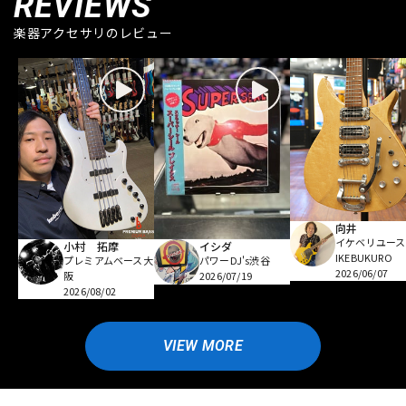
REVIEWS
楽器アクセサリのレビュー
向井
イケベリユース
小村 拓摩
イシダ
IKEBUKURO
プレミアムベース大
パワーDJ's渋谷
2026/06/07
阪
2026/07/19
2026/08/02
VIEW MORE