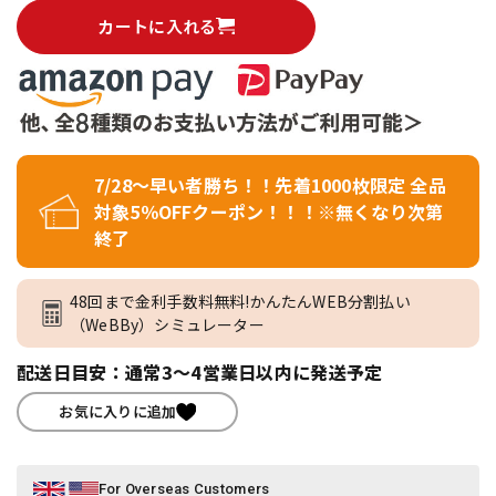
カートに入れる
7/28～早い者勝ち！！先着1000枚限定 全品
対象5％OFFクーポン！！！※無くなり次第
終了
48回まで金利手数料無料!かんたんWEB分割払い
（WeBBy）シミュレーター
配送日目安：通常3～4営業日以内に発送予定
お気に入りに追加
For Overseas Customers