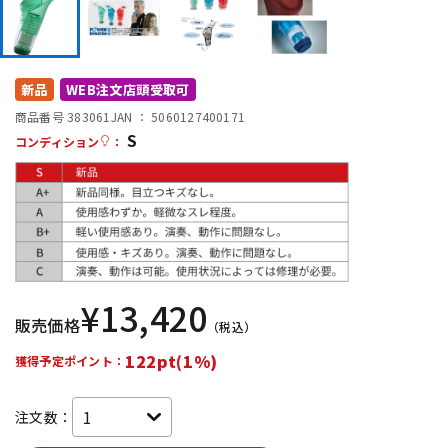
DTM オンライン納品
レコーディング機器
配信/ライブ機器
楽器アクセサリ
新品
WEB注文店頭受取可
商品番号 383061
JAN ：
5060127400171
S
コンディション
：
中古
ヴィンテージ
¥
13,420
販売価格
（税込）
122pt(1%)
獲得予定ポイント：
注文数：