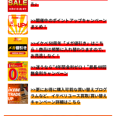
ル」
>>開催中のポイントアップキャンペーン
まとめ！
>>イケベ50周年「メガ値引き」はこち
ら！商品は頻繁に入れ替わりますので、
お見逃しなく！
>>迷うなら“4年間金利ゼロ！”最長48回
無金利キャンペーン
>>更にお得に購入可能な買い替えプログ
ラムなど、イケベリユース買取/買い替え
キャンペーン詳細はこちら