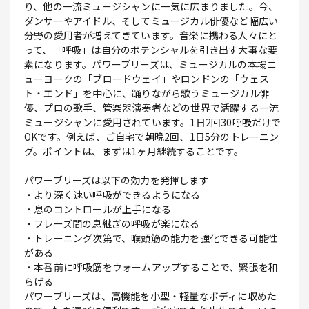
り、他の一流ミュージシャンに一気に広まりました。今、
ダンサーやアイドル、そしてミュージカル俳優など幅広い
分野の愛用者が増えてきています。音楽に携わる人々にと
って、「呼吸」は自分のポテンシャルを引き出す大事な要
素になります。パワーブリーズは、ミュージカルの本場ニ
ューヨークの「ブロードウェイ」やロンドンの「ウェス
ト・エンド」を中心に、踊りながら歌うミュージカル俳
優、プロの歌手、管楽器演奏者などの世界で活躍する一流
ミュージシャンに愛用されています。1日2回30呼吸だけで
OKです。例えば、ご自宅で朝晩2回、1日5分のトレーニン
グ。ポイントは、まずは1ヶ月継続することです。
パワーブリーズは以下の効力を発揮します
・より深く速い呼吸ができるようになる
・息のコントロールが上手になる
・フレーズ間の息継ぎの呼吸が楽になる
・トレーニング次第で、喉頭筋の能力を強化できる可能性
がある
・本番前に呼吸筋をウォームアップすることで、緊張を和
らげる
パワーブリーズは、高機能を小型・軽量なボディに収めた