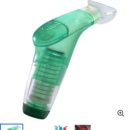
ベース
ウクレレ
ドラム
パーカッション
キーボード
電子ピアノ
管楽器
その他楽器
アンプ
エフェクター
DJ機器
DTM