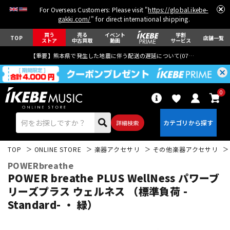
For Overseas Customers: Please visit "
https://global.ikebe-
gakki.com/
" for direct international shipping.
買う
売る
イベント
学割
TOP
店舗一覧
ストア
中古買取
動画
サービス
【重要】熊本県で発生した地震に伴う配送の遅延について(
07月29日
更新)
0
詳細検索
TOP
ONLINE STORE
楽器アクセサリ
その他楽器アクセサリ
POWERbreathe
POWER breathe PLUS WellNess パワーブ
リーズプラス ウェルネス （標準負荷 -
Standard- ・ 緑）
エレキギター
アコギ/エレアコ