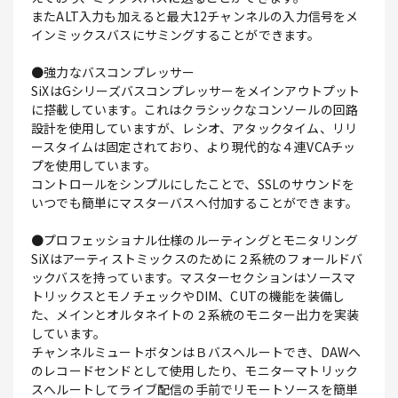
またALT入力も加えると最大12チャンネルの入力信号をメ
インミックスバスにサミングすることができます。
●強力なバスコンプレッサー
SiXはGシリーズバスコンプレッサーをメインアウトプット
に搭載しています。これはクラシックなコンソールの回路
設計を使用していますが、レシオ、アタックタイム、リリ
ースタイムは固定されており、より現代的な４連VCAチッ
プを使用しています。
コントロールをシンプルにしたことで、SSLのサウンドを
いつでも簡単にマスターバスへ付加することができます。
●プロフェッショナル仕様のルーティングとモニタリング
SiXはアーティストミックスのために２系統のフォールドバ
ックバスを持っています。マスターセクションはソースマ
トリックスとモノチェックやDIM、CUTの機能を装備し
た、メインとオルタネイトの２系統のモニター出力を実装
しています。
チャンネルミュートボタンはＢバスへルートでき、DAWへ
のレコードセンドとして使用したり、モニターマトリック
スへルートしてライブ配信の手前でリモートソースを簡単