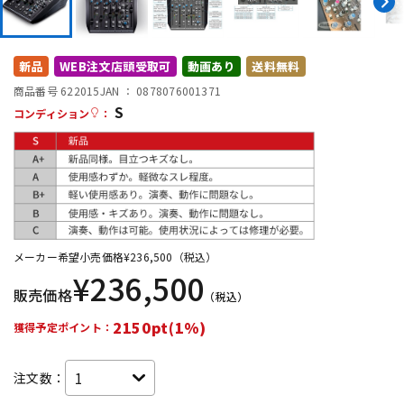
配信/ライブ機器
楽器アクセサリ
新品
WEB注文店頭受取可
動画あり
送料無料
商品番号 622015
JAN ：
0878076001371
S
コンディション
：
中古
ヴィンテージ
メーカー希望小売価格
¥
236,500
（税込）
¥
236,500
販売価格
（税込）
2150pt(1%)
獲得予定ポイント：
注文数：