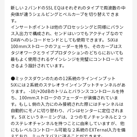
新しい２バンドのSSL EQはそれぞれのタイプで周波数の中
央値が違うシェルビングとベルカーブを切り替えできま
す。
インサートポイントは他のプロセッシングと同様にバラン
ス入出力で構成され、センドはいつでもアクティブなので
DAWへのレコードセンドとしても使用できます。 SiXは
100mmストロークのフェーダーを持ち、そのカーブはス
タジオワークとライブプロダクションのどちらにおいても
最もよく使用されるゲインレンジを完璧にコントロールで
きるよう設計されています。
●ミックスダウンのための12系統のラインインプット
SiXには２系統のステレオラインインプットチャンネルがあ
ります。 -10/+20dBのトリムとバランスコントロールを持
ち、100mmストロークのフェーダーが装備されていま
す。もしＬ側の入力にのみ接続された際にはチャンネルは
自動的にモノに切り替わり、パンはセンターに定位されま
す。SiX というネーミングは、２つのモノチャンネルと２つ
のステレオチャンネルを持つことに由来していますが、 他
にもレベルコントロール可能な２系統のEXTernal入力を備
えており、ミックスバスに送ることができます。