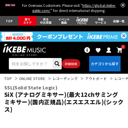
For Overseas Customers: Please visit "
https://global.ikebe-
gakki.com/
" for direct international shipping.
買う
売る
イベント
学割
TOP
店舗一覧
ストア
中古買取
動画
サービス
0
詳細検索
TOP
ONLINE STORE
レコーディング
アウトボード
レコー
SSL(Solid State Logic)
SiX (アナログミキサー)(最大12chサミング
ミキサー)(国内正規品)(エスエスエル)(シック
ス)
エレキギター
アコギ/エレアコ