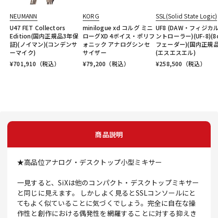
NEUMANN
KORG
SSL(Solid State Logic)
U47 FET Collectors
minilogue xd コルグ ミニ
UF8 (DAW・フィジカ
Edition(国内正規品3年保
ローグXD 4ボイス・ポリフ
ントローラー)(UF-8)(8
証)(ノイマン)(コンデンサ
ォニック アナログシンセ
フェーダー)(国内正規品
ーマイク)
サイザー
(エスエスエル)
¥
701,910
（税込）
¥
79,200
（税込）
¥
258,500
（税込）
商品説明
★高品位アナログ・デスクトップ小型ミキサー
一見すると、SiXは他のコンパクト・デスクトップミキサー
と同じに見えます。 しかしよく見るとSSLコンソールにと
てもよく似ていることに気づくでしょう。完全に自在な操
作性と創作における偶発性を網羅することに対する抑えき