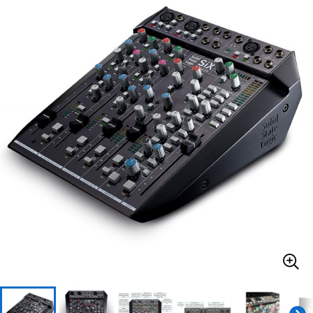
ベース
ウクレレ
ドラム
パーカッション
キーボード
電子ピアノ
管楽器
その他楽器
アンプ
エフェクター
DJ機器
DTM
DTM オンライン納品
レコーディング機器