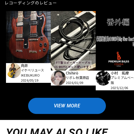
レコーディングのレビュー
向井
イケベリユース
Chihirö
小村 拓摩
IKEBUKURO
リボレ秋葉原店
プレミアムベー
2026/05/19
2026/01/09
阪
2025/12/06
VIEW MORE
YOU MAY ALSO LIKE