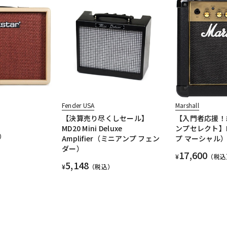
Fender USA
Marshall
【決算売り尽くしセール】
【入門者応援！
MD20 Mini Deluxe
ンプセレクト】M
）
Amplifier（ミニアンプ フェン
プ マーシャル
ダー）
17,600
¥
（税込
5,148
¥
（税込）