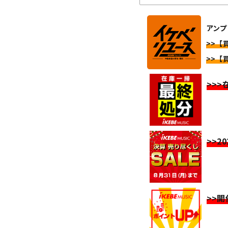
アンプ
>>【買
>>【買
>>
>>2
>>