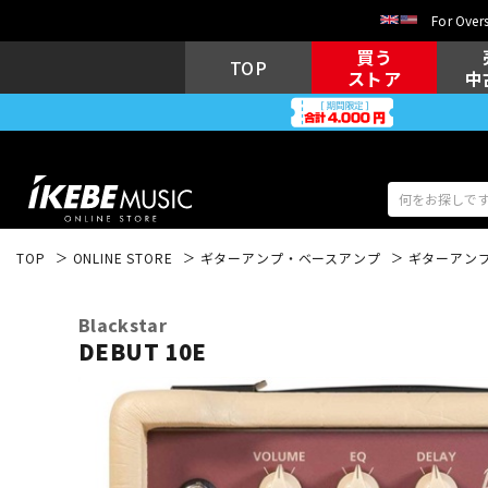
For Overs
買う
TOP
ストア
中
TOP
ONLINE STORE
ギターアンプ・ベースアンプ
ギターアン
アコギ/エレ
エレキギター
アコ
Blackstar
DEBUT 10E
キーボード
電子ピアノ