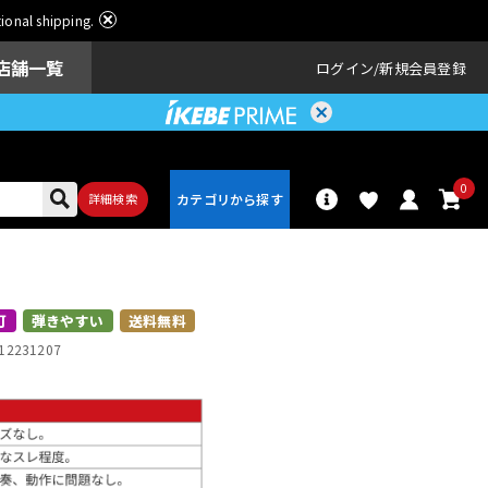
ational shipping.
店舗一覧
ログイン
新規会員登録
0
詳細検索
パーカッショ
ドラム
ン
可
弾きやすい
送料無料
12231207
アンプ
エフェクター