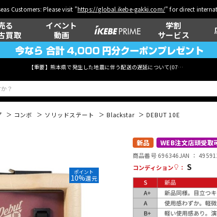
eas Customers: Please visit "
https://global.ikebe-gakki.com/
" for direct intern
売る
イベント
学割
古買取
動画
サービス
【重要】熊本県で発生した地震に伴う配送の遅延について(
07月29日
更新)
プ
コンボ
ソリッドステート
Blackstar
DEBUT 10E
ベース
ウクレレ
新品
WEB注文店頭受取
商品番号 696346
JAN ：
49591
S
コンディション
：
ポイント
10%
還元
管楽器
その他楽器