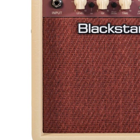
DJ機器
DTM
中古
ヴィンテー