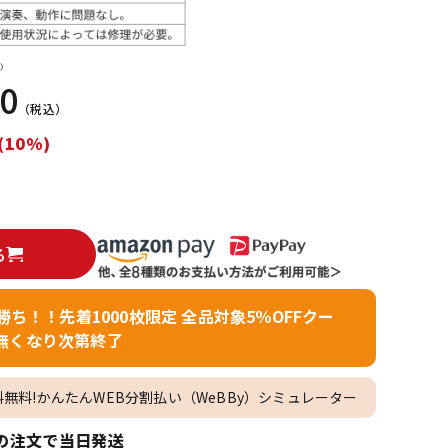
配信/ライブ
楽器アクセサ
機器
リ
）
00
（税込）
(10%)
る
者勝ち！！先着1000枚限定 全品対象5％OFFクー
無くなり次第終了
料無料!かんたんWEB分割払い（WeBBy）シミュレーター
の注文で当日発送