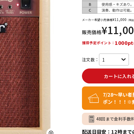
DTM オンラ
レコーディン
イン納品
グ機器
¥
11,000
メーカー希望小売価格
（税込
¥
11,0
販売価格
ジ
1000pt
獲得予定ポイント：
注文数：
カートに入れ
7/28～早い
ポン！！！※
48回まで金利手数
配送日目安：12時まで