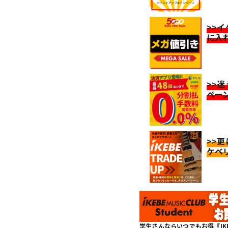
>>
に入
>>
ペー
>>
ケベ
学生さんならいつでもお得『IKEBE 