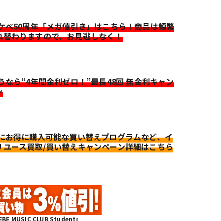
イケベ50周年「メガ値引き」はこちら！商品は頻繁
れ替わりますので、お見逃しなく！
迷うなら“4年間金利ゼロ！”最長48回 無金利キャン
ン
更にお得に購入可能な買い替えプログラムなど、イ
リユース買取/買い替えキャンペーン詳細はこちら
MUSIC CLUB Student』