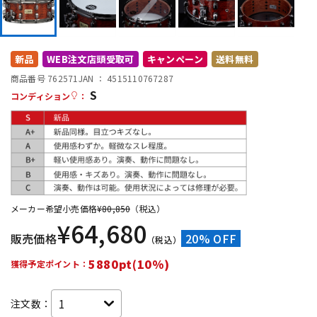
DTM オンライン納品
レコーディング機器
新品
WEB注文店頭受取可
キャンペーン
送料無料
配信/ライブ機器
楽器アクセサリ
商品番号 762571
JAN ：
4515110767287
S
コンディション
：
中古
ヴィンテージ
メーカー希望小売価格
¥
80,850
（税込）
¥
64,680
販売価格
20% OFF
（税込）
5880pt(10%)
獲得予定ポイント：
注文数：