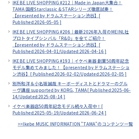
IKEBE LIVE SHOPPING #212｜Made in Japan大集合！
TAMA 国産Starclassic & STARシリーズ徹底試奏！
【presented by ドラムステーション渋谷】[
Published:2026-05-05
]
IKEBE LIVE SHOPPING #206｜最新2026年入荷のMEINL社
プロトタイプシンバル「R&D」を全てご紹介！
【presented by ドラムステーション渋谷】[
Published:2026-04-01/
Updated:2026-04-16
]
IKEBE LIVE SHOPPING #193｜イケベ楽器 創業50周年記念
モデル集めてみました！【presented by ドラムステーショ
ン渋谷】[
Published:2026-02-02/
Updated:2026-02-05
]
別所和洋＆小名坂誠哉 キーボーディストとドラマーのグル
ーヴ講座 supported by KORG, TAMA[
Published:2025-06-
14/
Updated:2025-08-14
]
イケベ楽器店50周年記念モデル続々入荷中！[
Published:2025-05-19/
Updated:2026-06-24
]
>>Ikebe MUSIC INFORMATION "TAMA"のコンテンツ一覧