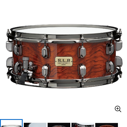
ベース
ウクレレ
ドラム
パーカッション
キーボード
電子ピアノ
管楽器
その他楽器
アンプ
エフェクター
DJ機器
DTM