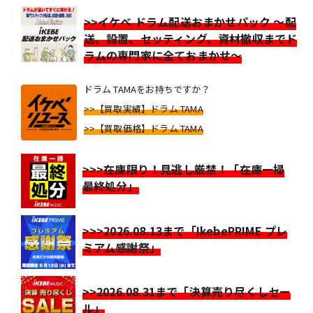
>>イケベ ドラム配送おまかせパック ～配
送、設置、セッティング、資材撤収までド
ラムの専門家に全ておまかせ～
ドラム TAMAをお持ちですか？
>>【買取実績】ドラム TAMA
>>【買取価格】ドラム TAMA
>>>在庫限り！見逃し厳禁！「在庫一掃
最終処分」
>>>2026.08.13まで「IkebePRIME プレ
ミアム感謝祭」
>>2026.08.31まで「決算売り尽くしセー
ル」