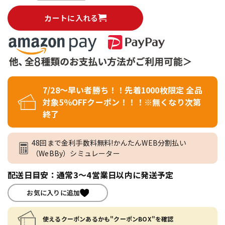
カートに入れる
7/28～早い者勝ち！！先着1000枚限定 全品
対象5％OFFクーポン！！！※無くなり次第
終了
48回まで金利手数料無料!かんたんWEB分割払い
（WeBBy）シミュレーター
配送日目安：通常3～4営業日以内に発送予定
お気に入りに追加
使えるクーポンあるかも"クーポンBOX"を確認