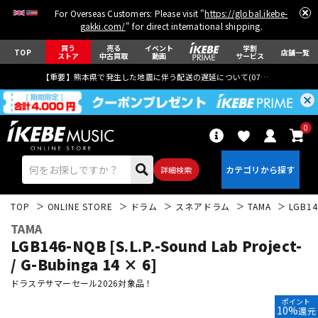
For Overseas Customers: Please visit "
https://global.ikebe-
gakki.com/
" for direct international shipping.
買う
売る
イベント
学割
TOP
店舗一覧
ストア
中古買取
動画
サービス
【重要】熊本県で発生した地震に伴う配送の遅延について(
07月29日
更新)
0
詳細検索
TOP
ONLINE STORE
ドラム
スネアドラム
TAMA
LGB146
TAMA
LGB146-NQB [S.L.P.-Sound Lab Project-
/ G-Bubinga 14 × 6]
ドラステサマーセール2026対象品！
エレキギター
アコギ/エレアコ
ポイント
10%
還元