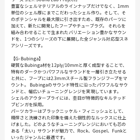
豊富なシェルマテリアルのラインナップだけでなく、1mm
単位のシェル厚にまでこだわったシェル作り。そして、そ
のポテンシャルを最大限に引き出すため、既存のパーツに
加えて、新たに開発したフープやチューブラグ。 それらを
組み合わせることで生まれたバリエーション豊かなサウン
ドを、1つのシリーズの下に展開した全ジャンル対応型スネ
アシリーズです。
【G-Bubinga】
硬質なBubinga材を12ply/10mmと厚く成型することで、
特有のダークかつパワフルなサウンドを一層引き立たせる
と共に、フープには2.3mmスチール製フランジフープをマ
ウント。 Bubingaのサウンド特性に沿ったパワフルなサウ
ンドと、幅広いチューニングレンジを実現しています。
シェルのアウタープライには、杢目が特徴的なキルテッド
ブビンガを採用。
パーツカラーはブラックニッケル・フィニッシュとして、
精悍さと洗練された印象を備えた個性的なルックスに仕上
げました。どのようなチューニングレンジにおいても芯の
ある「太い」サウンドが魅力で、Rock、Gospel、Funkと
いったジャンルに最適です。