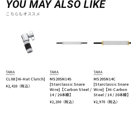
YOU MAY ALSO LIKE
こちらもオススメ
TAMA
TAMA
TAMA
CL08 [Hi-Hat Clutch]
MS20SN14S
MS20SN14C
[Starclassic Snare
[Starclassic Snare
¥
2,420
（税込）
Wire]【Carbon Steel /
Wire]【Hi-Carbon
14 / 20本線】
Steel / 14 / 20本線】
¥
2,200
（税込）
¥
2,970
（税込）