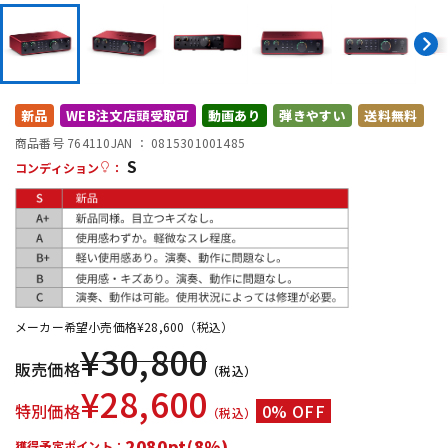
DTM オンライン納品
レコーディング機器
配信/ライブ機器
楽器アクセサリ
新品
WEB注文店頭受取可
動画あり
弾きやすい
送料無料
商品番号 764110
JAN ：
0815301001485
中古
ヴィンテージ
S
コンディション
：
メーカー希望小売価格
¥
28,600
（税込）
¥
30,800
販売価格
（税込）
¥
28,600
特別価格
0% OFF
（税込）
2080pt(8%)
獲得予定ポイント：