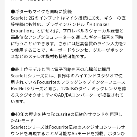
●ギターもマイクも同時に接続
Scarlett 2i2のインプットはマイク接続に加え、ギターの直
接接続にも対応。プラグインバンドル「Hitmaker
Expantion」と併せれば、プロレベルのヴォーカル録音と
高品位なアンプシミュレーターを通したギター録音を同時
に行うことができます。さらには超高音質のライン入力を2
つ使用することで、キーボードやシンセ、グルーヴボック
スなどのステレオ機材も接続可能です。
●最上位モデルと同じ電子回路を音の心臓部に採用
Scarlettシリーズには、世界中のハイエンドスタジオで使
用されているFocusriteのフラッグシップインターフェース
RedNetシリーズと同じ、120dBのダイナミックレンジを誇
るスタジオクオリティのAD/DAコンバーターが搭載されて
います。
●40年の歴史を持つFocusriteの伝統的サウンドを再現し
たAirモード
ScarlettシリーズはFocusrite伝統のスタジオコンソールサ
ウンドを再現することが可能なAirモードを搭載。ボタンひ