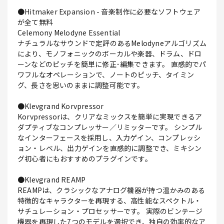
●Hitmaker Expansion - 音楽制作に必要なソフトウェア
が全て無料
Celemony Melodyne Essential
ナチュラルなサウンドで定評のあるMelodyneアルゴリズム
により、モノフォニックのボーカルや楽器、ドラム、ドロ
ーンなどのピッチを簡単に修正･編集できます。 直感的でパ
ワフルなオペレーションで、ノートのピッチ、タイミン
グ、長さを思いのままに調整可能です。
●Klevgrand Korvpressor
Korvpressorは、クリアなミックスを簡単に実現できるア
ダプティブなコンプレッサー／リミッターです。 シンプル
なインターフェースを採用し、入力ゲイン、コンプレッシ
ョン・レベル、出力ゲインを直感的に調整でき、ミキシン
グ初心者にもおすすめのプラグインです。
●Klevgrand REAMP
REAMPは、クラシックなアナログ機器が持つ温かみのある
特徴的なキャラクターを再現する、高性能なスペクトル・
サチュレーション・プロセッサーです。 実際のビンテージ
機器を再現した7つのモデルを選択でき、独自の効率的なア