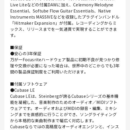
Live Liteなどの付属DAWに加え、Celemony Melodyne
Essential、Softube Flow Guitar Essentials、Native
Instruments MASSIVEなどを収録したプラグインバンドル
「Hitmaker Expansion」が付属。レコーディングからミ
ックス、リリースまでを一気通貫で実現することができま
す。
■保証
●安心の3年保証
万が一Focusriteハードウェア製品に初期不良が見つかり修
理や交換が必要になった場合は、世界中のどこからでも3年
間の製品保証制度をご利用いただけます。
■付属ソフトウェア
●Cubase LE
Cubase LEは、Steinbergが誇るCubaseシリーズの基本機
能を凝縮した、音楽制作のためのオーディオ／MIDIソフト
ウェアです。オーディオおよびMIDIの録音・編集、ミキシ
ングまでを直感的に行うことができ、ソングライティング
から本格的な楽曲制作まで幅広く対応します。
Cubaseならではの高精度なオーディオエンジンと、インス