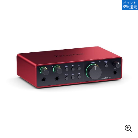
ポイント
8%
還元
ベース
ウクレレ
ドラム
パーカッション
キーボード
電子ピアノ
管楽器
その他楽器
アンプ
エフェクター
DJ機器
DTM