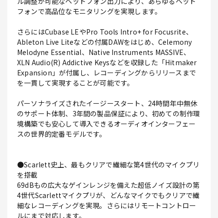
ル調整が可能なヘッドフォン出力により、あらゆるヘッド
フォンで高品位なモニタリングを実現します。
さらにはCubase LEやPro Tools Intro+ for Focusrite、
Ableton Live Liteなどの付属DAWをはじめ、Celemony
Melodyne Essential、Native Instruments MASSIVE、
XLN Audio(R) Addictive Keysなどを収録した「Hitmaker
Expansion」が付属し、レコーディングからリリースまで
を一貫して実現することが可能です。
パーソナライズされたイージースタート、24時間年中無休
のサポート体制、3年間の製品保証により、初めての制作環
境構築でも安心して導入できるオーディオインターフェー
スの世界的定番モデルです。
●Scarlett史上、最もクリアで繊細な第4世代のマイクプリ
を搭載
69dBもの広大なゲインレンジを備えた超低ノイズ設計の第
4世代Scarlettマイクプリが、どんなマイクでもクリアで繊
細なレコーディングを実現。さらにはリモートコントロー
ルにまで対応します。