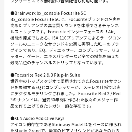
ングサービスでの無制限の音楽配信も利用可能です。
●Brainworx bx_console Focusrite SC
Bx_console Focusrite SCは、Focusriteブランドの名声を
高めたプリアンプの高音質サウンドを体感できるチャンネ
ルストリップです。Focusriteインターフェースの「Air」
機能の原点でもある、ISA 110プリアンプによるラージコン
ソールのユニークなサウンドを忠実に再現した唯一のプラ
グインであり、EQ、ディエッサー、コンプレッサー、リミ
ッター、ゲート、エキスパンダーなど全ての機能を備えた
最高品位のチャンネルストリップとなっています。
●Focusrite Red 2 & 3 Plug-in Suite
世界中のトップスタジオで愛用されてきたFocusriteサウン
ドを象徴するEQとコンプレッサーが、ステレオ仕様で忠実
にデジタルモデリングされました。 Focusrite Red 2 / Red
3のサウンドは、過去30年間に作られた数々のメジャー作
品を作り上げてきたレガシー的な存在です。
●XLN Audio Addictive Keys
アイコン的存在であるSteinway Model D.をベースに作られ
たStudio Grandで、最高のピアノサウンドがあなたのもの