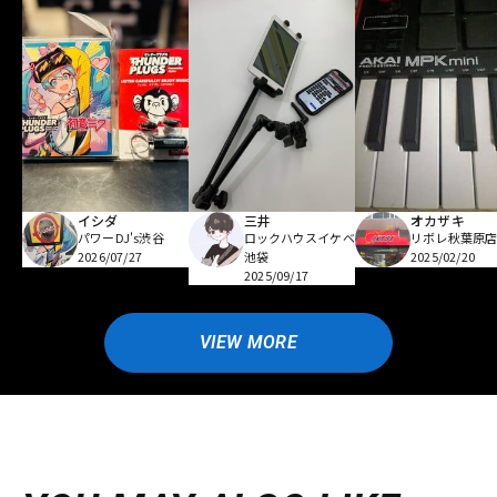
イシダ
三井
オカザキ
パワーDJ's渋谷
ロックハウスイケベ
リボレ秋葉原
2026/07/27
池袋
2025/02/20
2025/09/17
VIEW MORE