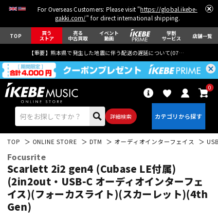
For Overseas Customers: Please visit "
https://global.ikebe-
gakki.com/
" for direct international shipping.
買う
売る
イベント
学割
TOP
店舗一覧
ストア
中古買取
動画
サービス
【重要】熊本県で発生した地震に伴う配送の遅延について(
07月29日
更新)
0
詳細検索
TOP
ONLINE STORE
DTM
オーディオインターフェイス
US
Focusrite
Scarlett 2i2 gen4 (Cubase LE付属)
(2in2out・USB-C オーディオインターフェ
イス)(フォーカスライト)(スカーレット)(4th
エレキギター
アコギ/エレアコ
Gen)