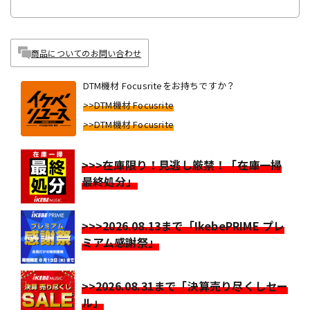
商品についてのお問い合わせ
DTM機材 Focusriteをお持ちですか？
>>DTM機材 Focusrite
>>DTM機材 Focusrite
>>>在庫限り！見逃し厳禁！「在庫一掃
最終処分」
>>>2026.08.13まで「IkebePRIME プレ
ミアム感謝祭」
>>2026.08.31まで「決算売り尽くしセー
ル」