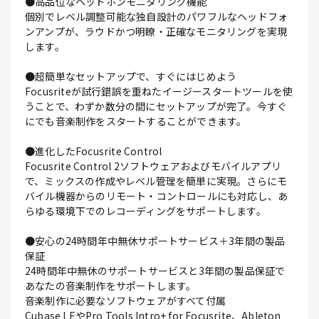
●高品位なヘッドホンモニタリング機能
個別でレベル調整可能な独自設計のパワフルなヘッドフォ
ンアンプが、ラウドかつ明瞭・正確なモニタリングを実現
します。
●超簡単なセットアップで、すぐにはじめよう
Focusriteが試行錯誤を重ねたイージースタートツールを使
うことで、わずか数分の間にセットアップが完了。今すぐ
にでも音楽制作をスタートすることができます。
●進化したFocusrite Control
Focusrite Control 2ソフトウェアおよびモバイルアプリ
で、ミックスの作成やレベル管理を簡単に実現。さらにモ
バイル機器からのリモート・コントロールにも対応し、あ
らゆる環境下でのレコーディングをサポートします。
●安心の24時間年中無休サポートサービス＋3年間の製品
保証
24時間年中無休のサポートサービスと3年間の製品保証で
あなたの音楽制作をサポートします。
音楽制作に必要なソフトウェアがすべて付属
Cubase LEやPro Tools Intro+ for Focusrite、Ableton