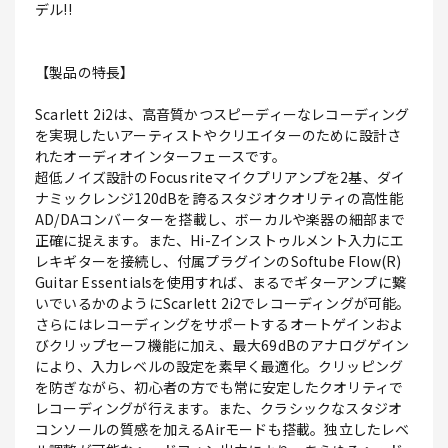
デル!!
【製品の特長】
Scarlett 2i2は、高音質かつスピーディーなレコーディング
を実現したいアーティストやクリエイターのために設計さ
れたオーディオインターフェースです。
超低ノイズ設計のFocusriteマイクプリアンプを2基、ダイ
ナミックレンジ120dBを誇るスタジオクオリティの高性能
AD/DAコンバーターを搭載し、ボーカルや楽器の細部まで
正確に捉えます。また、Hi-Zインストゥルメント入力にエ
レキギターを接続し、付属プラグインのSoftube Flow(R)
Guitar Essentialsを使用すれば、まるでギターアンプに繋
いでいるかのようにScarlett 2i2でレコーディングが可能。
さらにはレコーディングをサポートするオートゲインおよ
びクリップセーフ機能に加え、最大69dBのアナログゲイン
により、入力レベルの設定を素早く最適化。クリッピング
を防ぎながら、初心者の方でも常に安定したクオリティで
レコーディングが行えます。また、クラシックなスタジオ
コンソールの質感を加えるAirモードも搭載。独立したレベ