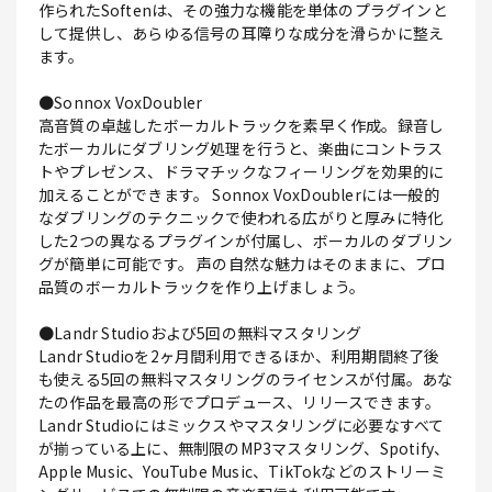
作られたSoftenは、その強力な機能を単体のプラグインと
して提供し、あらゆる信号の耳障りな成分を滑らかに整え
ます。
●Sonnox VoxDoubler
高音質の卓越したボーカルトラックを素早く作成。録音し
たボーカルにダブリング処理を行うと、楽曲にコントラス
トやプレゼンス、ドラマチックなフィーリングを効果的に
加えることができます。 Sonnox VoxDoublerには一般的
なダブリングのテクニックで使われる広がりと厚みに特化
した2つの異なるプラグインが付属し、ボーカルのダブリン
グが簡単に可能です。 声の自然な魅力はそのままに、プロ
品質のボーカルトラックを作り上げましょう。
●Landr Studioおよび5回の無料マスタリング
Landr Studioを2ヶ月間利用できるほか、利用期間終了後
も使える5回の無料マスタリングのライセンスが付属。あな
たの作品を最高の形でプロデュース、リリースできます。
Landr Studioにはミックスやマスタリングに必要なすべて
が揃っている上に、無制限のMP3マスタリング、Spotify、
Apple Music、YouTube Music、TikTokなどのストリーミ