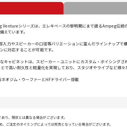
g Ventureシリーズは、エレキベースの黎明期にまで遡るAmpeg
備えています。
、許容入力やスピーカーの口径等バリエーションに富んだラインナップで構成
ンに対応することが可能です。
キャビネットは、スピーカー・ユニットにカスタム・ボイシングされた2
ことで高い耐久性と軽量化を実現しており、スタジオやライブなど様々
e製ネオジム・ウーファーとHFドライバー搭載
であり、現状とは異なる場合がございます。
ため、ご注文のタイミングによっては完売となっている場合がございます。