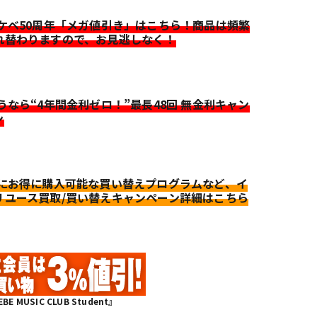
イケベ50周年「メガ値引き」はこちら！商品は頻繁
れ替わりますので、お見逃しなく！
迷うなら“4年間金利ゼロ！”最長48回 無金利キャン
ン
更にお得に購入可能な買い替えプログラムなど、イ
リユース買取/買い替えキャンペーン詳細はこちら
MUSIC CLUB Student』