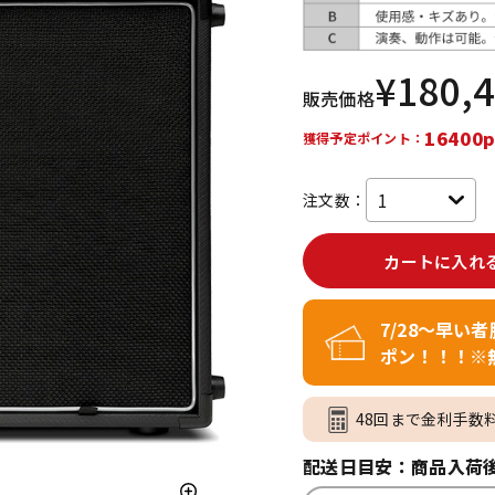
DTM オンラ
レコーディン
イン納品
グ機器
¥
180,
販売価格
ジ
16400p
獲得予定ポイント：
注文数：
カートに入れ
7/28～早い
ポン！！！※
48回まで金利手数
配送日目安：商品入荷後