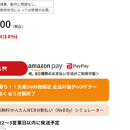
配信/ライブ
楽器アクセサ
機器
リ
400
（税込）
t(10%)
る
者勝ち！！先着1000枚限定 全品対象5％OFFクー
無くなり次第終了
料無料!かんたんWEB分割払い（WeBBy）シミュレーター
2～3営業日以内に発送予定