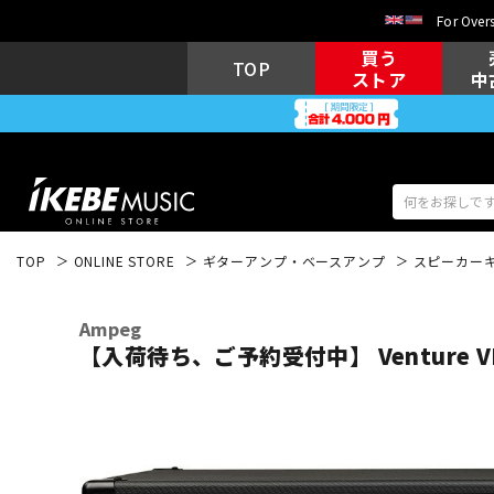
For Overs
買う
TOP
ストア
中
TOP
ONLINE STORE
ギターアンプ・ベースアンプ
スピーカー
アコギ/エレ
エレキギター
アコ
Ampeg
【入荷待ち、ご予約受付中】 Venture VB
キーボード
電子ピアノ