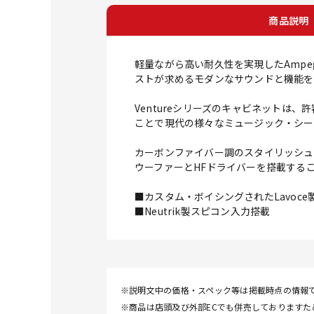
商品説明
軽量ながら高い耐久性を実現したAmpe
ストが求めるモダンなサウンドと機能を
Ventureシリーズのキャビネットは
ことで現代の様々なミュージック・シー
カーボンファイバー調のスタイリッシュな
ウーファーとHFドライバーを搭載する
■カスタム・ボイシングされたLavoc
■Neutrik製スピコン入力搭載
※説明文中の価格・スペック等は掲載時点の情報
※商品は店頭及び外部ECでも併売しております