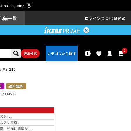
ational shipping.
店舗一覧
ログイン
新規会員登録
0
詳細検索
VB-210
パーカッショ
ドラム
ン
可
送料無料
52334525
アンプ
エフェクター