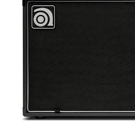
DJ機器
DTM
中古
ヴィンテー