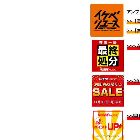
アンプ
>>【
>>【
>>
>>2
>>