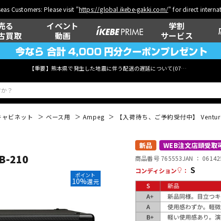
eas Customers: Please visit "
https://global.ikebe-gakki.com/
" for direct intern
売る
イベント
学割
古買取
動画
サービス
【重要】熊本県で発生した地震に伴う配送の遅延について(
07月29日
更新)
キャビネット
ベース用
Ampeg
【入荷待ち、ご予約受付中】 Venture 
ベース
ウクレレ
新品
WEB注文店頭受取
-210
商品番号 765553
JAN ：
06142
S
コンディション
：
ポイント
10%
還元
管楽器
その他楽器