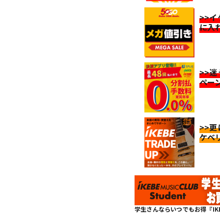
>>
に入
>>
ペー
>>
ケベ
学生さんならいつでもお得『IKEBE 