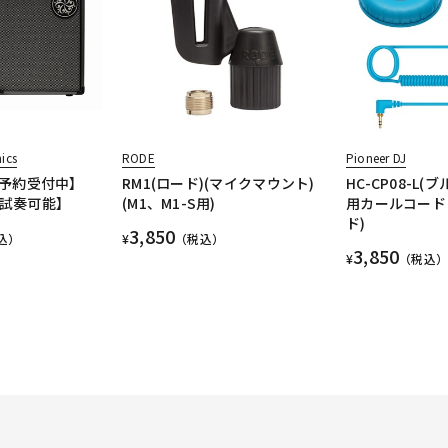
nics
RODE
Pioneer DJ
予約受付中】
RM1(ロード)(マイクマウント)
HC-CP08-L(ブ
店頭試奏可能】
(M1、M1-S用)
用カールコード
ド)
3,850
込）
¥
（税込）
3,850
¥
（税込）