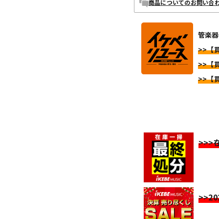
商品についてのお問い合
管楽器
>>【
>>【
>>【
>>
>>2