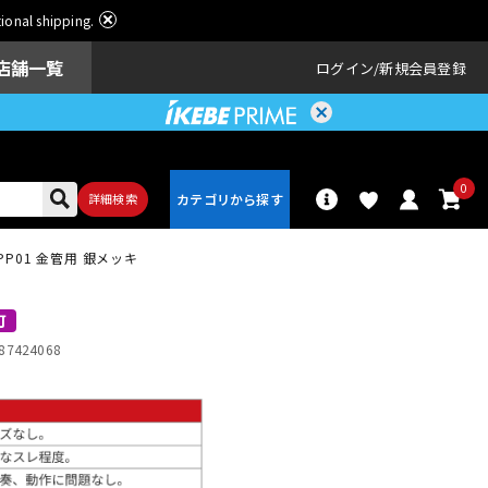
ational shipping.
店舗一覧
ログイン
新規会員登録
0
詳細検索
O PP01 金管用 銀メッキ
パーカッショ
ドラム
ン
可
87424068
アンプ
エフェクター