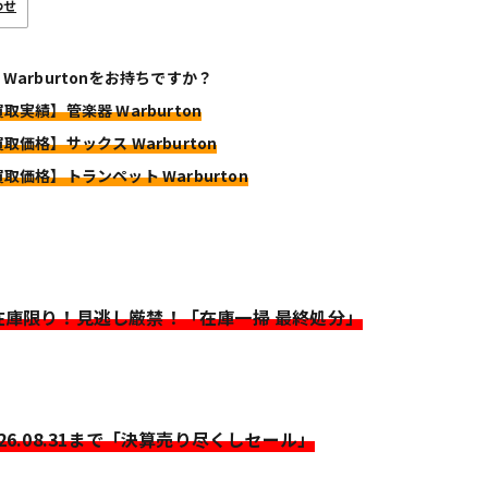
わせ
 Warburtonをお持ちですか？
買取実績】管楽器 Warburton
買取価格】サックス Warburton
買取価格】トランペット Warburton
>在庫限り！見逃し厳禁！「在庫一掃 最終処分」
026.08.31まで「決算売り尽くしセール」