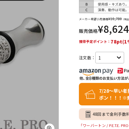
DTM オンラ
レコーディン
イン納品
グ機器
¥
10,780
メーカー希望小売価格
（税込
¥
8,624
販売価格
ジ
78pt(1
獲得予定ポイント：
注文数：
7/28～早い
ポン！！！※
48回まで金利手数
「ワーバートン / P.E.T.E.