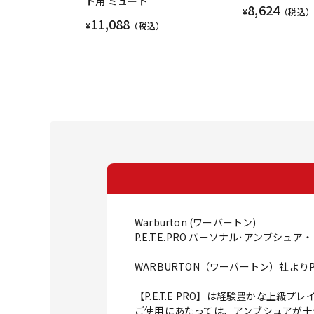
ト用 ミュート
8,624
¥
（税込）
11,088
¥
（税込）
Warburton (ワーバートン)
P.E.T.E.PRO パーソナル･アンブシ
WARBURTON（ワーバートン）社よりP.E
【P.E.T.E PRO】は経験豊かな上
ご使用にあたっては、アンブシュアが十分