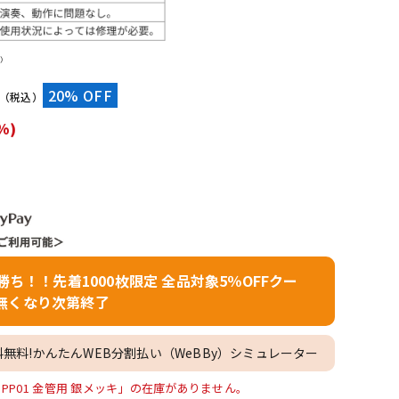
配信/ライブ
楽器アクセサ
機器
リ
）
20% OFF
（税込）
%)
者勝ち！！先着1000枚限定 全品対象5％OFFクー
無くなり次第終了
料無料!かんたんWEB分割払い（WeBBy）シミュレーター
 PRO PP01 金管用 銀メッキ」の在庫がありません。