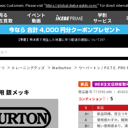
eas Customers: Please visit "
https://global.ikebe-gakki.com/
" for direct intern
売る
イベント
学割
古買取
動画
サービス
【重要】熊本県で発生した地震に伴う配送の遅延について(
07月29日
更新)
サリ
トレーニンググッズ
Warburton
ワーバートン / P.E.T.E. PR
ベース
ウクレレ
新品
WEB注文店頭受取
金管用 銀メッキ
商品番号 773590
JAN ：
45602
S
コンディション
：
管楽器
その他楽器