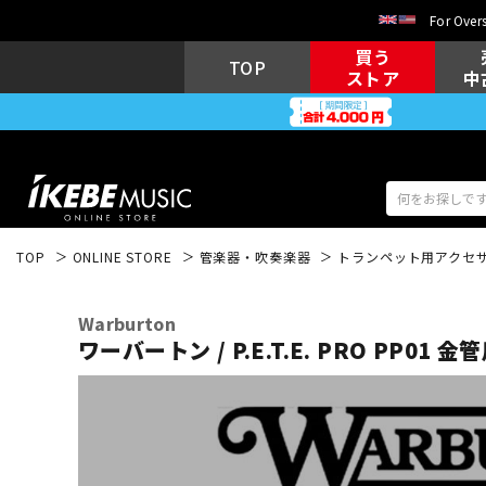
For Overs
買う
TOP
ストア
中
TOP
ONLINE STORE
管楽器・吹奏楽器
トランペット用アクセ
アコギ/エレ
エレキギター
アコ
Warburton
ワーバートン / P.E.T.E. PRO PP01 
キーボード
電子ピアノ