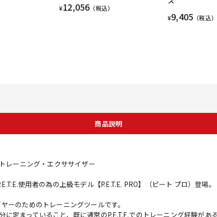
ス
12,056
¥
（税込）
9,405
¥
（税込）
商品説明
ュア・トレーニング・エクササイザー
.T.E.使用者の為の上級モデル【P.E.T.E. PRO】（ピート プロ）登場。
級プレイヤーのためのトレーニングツールです。
に定まっていること、既に通常のP.E.T.E.でのトレーニング経験があ