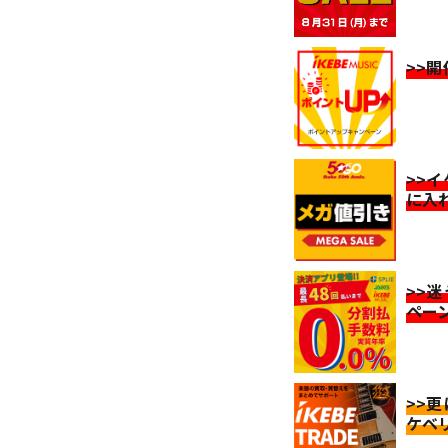
>>
>>
に入
>>
ペー
>>
ケベ