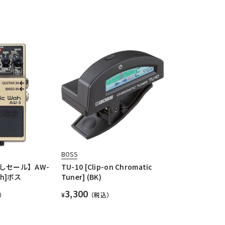
BOSS
しセール】AW-
TU-10 [Clip-on Chromatic
Wah]ボス
Tuner] (BK)
3,300
）
¥
（税込）