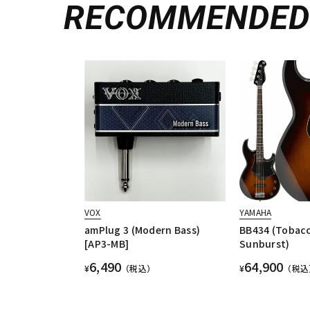
RECOMMENDE
VOX
YAMAHA
amPlug 3 (Modern Bass)
BB434 (Tobac
[AP3-MB]
Sunburst)
6,490
64,900
¥
（税込）
¥
（税込