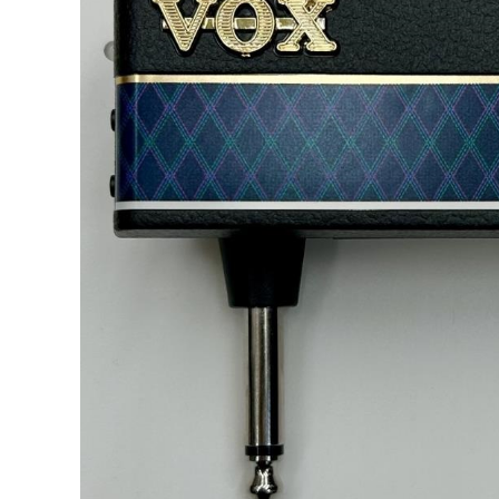
DJ機器
DTM
中古
ヴィンテー