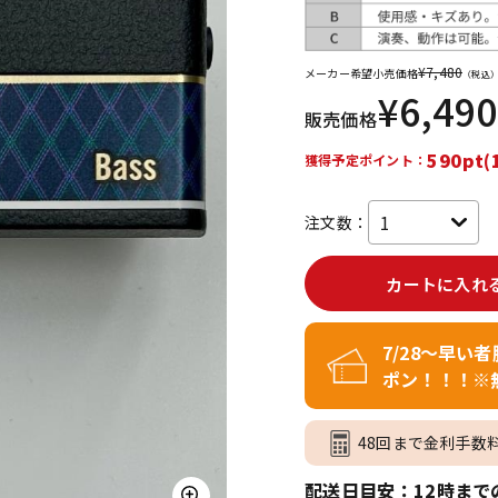
DTM オンラ
レコーディン
イン納品
グ機器
¥
7,480
メーカー希望小売価格
（税込
¥
6,490
販売価格
ジ
590pt(
獲得予定ポイント：
注文数：
カートに入れ
7/28～早い
ポン！！！※
48回まで金利手数
配送日目安：12時まで