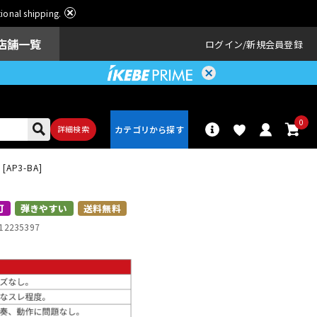
ational shipping.
店舗一覧
ログイン
新規会員登録
0
詳細検索
 [AP3-BA]
パーカッショ
ドラム
ン
可
弾きやすい
送料無料
12235397
アンプ
エフェクター