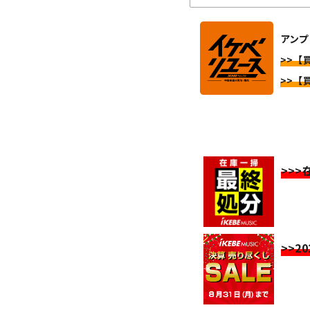
アンプ
>>【
>>【
>>
>>2