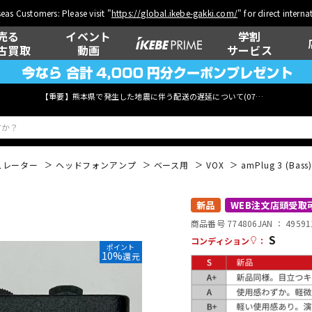
eas Customers: Please visit "
https://global.ikebe-gakki.com/
" for direct intern
売る
イベント
学割
古買取
動画
サービス
【重要】熊本県で発生した地震に伴う配送の遅延について(
07月29日
更新)
ュレーター
ヘッドフォンアンプ
ベース用
VOX
amPlug 3 (Bass)
ベース
ウクレレ
新品
WEB注文店頭受取
商品番号 774806
JAN ：
49591
S
コンディション
：
ポイント
10%
還元
管楽器
その他楽器