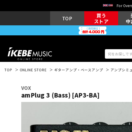
For Overs
買う
TOP
ストア
中
TOP
ONLINE STORE
ギターアンプ・ベースアンプ
アンプシミ
アコギ/エレ
エレキギター
アコ
VOX
amPlug 3 (Bass) [AP3-BA]
キーボード
電子ピアノ