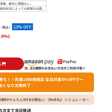
配信/ライブ
楽器アクセサ
機器
リ
）
13% OFF
（税込）
10%)
る
者勝ち！！先着1000枚限定 全品対象5％OFFクー
無くなり次第終了
料無料!かんたんWEB分割払い（WeBBy）シミュレーター
の注文で当日発送