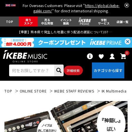
For Overseas Customers: Please visit "
https://global.ikebe-
gakki.com/
" for direct international shipping.
買う
売る
イベント
学割
TOP
店舗一覧
ストア
中古買取
動画
サービス
【重要】熊本県で発生した地震に伴う配送の遅延について(
07月29日
更新)
0
詳細検索
TOP
ONLINE STORE
IKEBE STAFF REVIEWS
IK Multimedi
エレキギター
アコギ/エレアコ