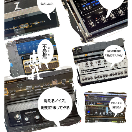
ベース
ウクレレ
ドラム
パーカッション
キーボード
電子ピアノ
管楽器
その他楽器
アンプ
エフェクター
DJ機器
DTM