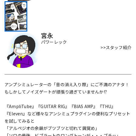
DTM オンライン納品
レコーディング機器
配信/ライブ機器
楽器アクセサリ
宮永
パワーレック
>>スタッフ紹介
中古
ヴィンテージ
アンプシミュレーターの「音の消え入り際」にご不満のアナタ！
もしかしてノイズゲートが頑張り過ぎていませんか!?
『AmpliTube』『GUITAR RIG』『BIAS AMP』『THU』
『Eleven』など様々なアンシミュプラグインの便利なプリセット
を試してみると
「アルペジオの余韻がブツブツと切れて興覚め」
「ソロの最後、ビブラートのロングトーンが・・・ブチッ」