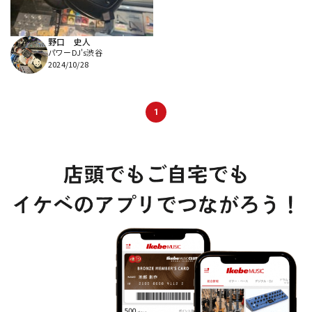
野口 史人
パワーDJ's渋谷
2024/10/28
1