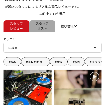
楽器店スタッフによるリアルな商品レビューです。
ベース
ウクレレ
13件中 1-13件表示
スタッフ
スタッフ
ドラム
パーカッション
並び替え
レビュー
リスト
カテゴリー
キーボード
電子ピアノ
DJ機器
管楽器
その他楽器
新品
エレキギター
大阪
渋谷
ブラック
アンプ
エフェクター
DJ機器
DTM