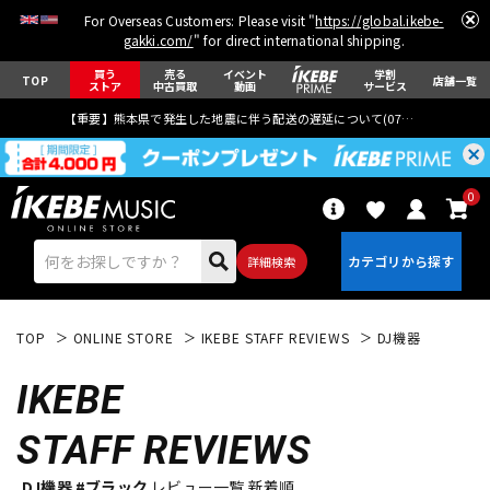
For Overseas Customers: Please visit "
https://global.ikebe-
gakki.com/
" for direct international shipping.
買う
売る
イベント
学割
TOP
店舗一覧
ストア
中古買取
動画
サービス
【重要】熊本県で発生した地震に伴う配送の遅延について(
07月29日
更新)
0
詳細検索
TOP
ONLINE STORE
IKEBE STAFF REVIEWS
DJ機器
IKEBE
STAFF REVIEWS
エレキギター
アコギ/エレアコ
DJ機器 #ブラック
レビュー一覧 新着順