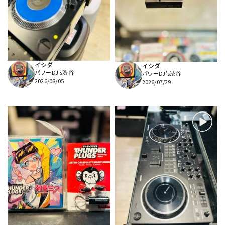
DTM オンライン納品
レコーディング機器
配信/ライブ機器
楽器アクセサリ
イシダ
イシダ
パワーDJ's渋谷
パワーDJ's渋谷
中古
ヴィンテージ
2026/08/05
2026/07/29