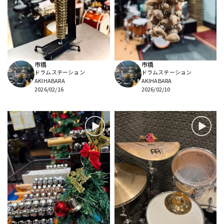
DTM オンライン納品
レコーディング機器
配信/ライブ機器
楽器アクセサリ
市橋
市橋
ドラムステーション
ドラムステーション
中古
ヴィンテージ
AKIHABARA
AKIHABARA
2026/02/16
2026/02/10