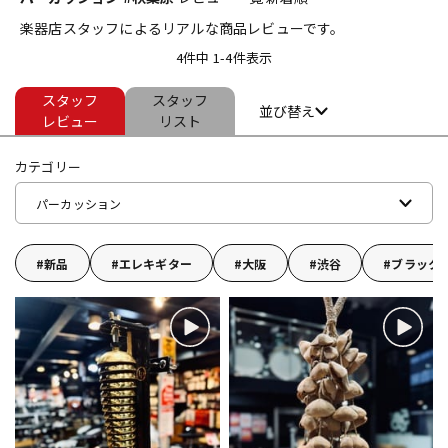
楽器店スタッフによるリアルな商品レビューです。
ベース
ウクレレ
4件中 1-4件表示
スタッフ
スタッフ
ドラム
パーカッション
並び替え
レビュー
リスト
カテゴリー
キーボード
電子ピアノ
パーカッション
管楽器
その他楽器
新品
エレキギター
大阪
渋谷
ブラック
アンプ
エフェクター
DJ機器
DTM