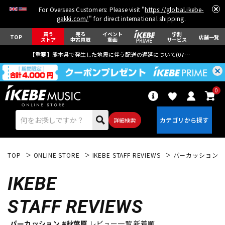
For Overseas Customers: Please visit "
https://global.ikebe-
gakki.com/
" for direct international shipping.
買う
売る
イベント
学割
TOP
店舗一覧
ストア
中古買取
動画
サービス
【重要】熊本県で発生した地震に伴う配送の遅延について(
07月29日
更新)
0
詳細検索
TOP
ONLINE STORE
IKEBE STAFF REVIEWS
パーカッション
IKEBE
STAFF REVIEWS
エレキギター
アコギ/エレアコ
パーカッション #秋葉原
レビュー一覧 新着順