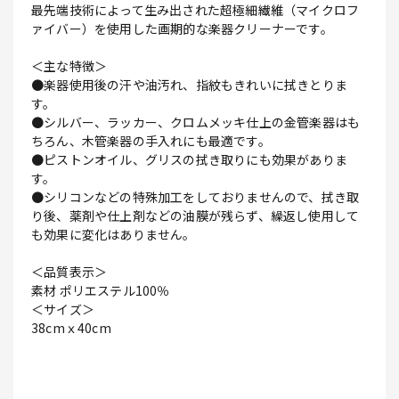
最先端技術によって生み出された超極細繊維（マイクロフ
ァイバー）を使用した画期的な楽器クリーナーです。
＜主な特徴＞
●楽器使用後の汗や油汚れ、指紋もきれいに拭きとりま
す。
●シルバー、ラッカー、クロムメッキ仕上の金管楽器はも
ちろん、木管楽器の手入れにも最適です。
●ピストンオイル、グリスの拭き取りにも効果がありま
す。
●シリコンなどの特殊加工をしておりませんので、拭き取
り後、薬剤や仕上剤などの油膜が残らず、繰返し使用して
も効果に変化はありません。
＜品質表示＞
素材 ポリエステル100％
＜サイズ＞
38cmｘ40cm