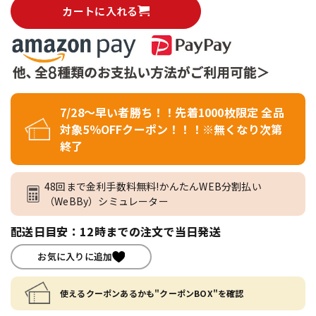
カートに入れる
7/28～早い者勝ち！！先着1000枚限定 全品
対象5％OFFクーポン！！！※無くなり次第
終了
48回まで金利手数料無料!かんたんWEB分割払い
（WeBBy）シミュレーター
配送日目安：12時までの注文で当日発送
お気に入りに追加
使えるクーポンあるかも"クーポンBOX"を確認