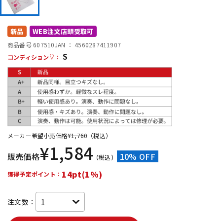
DTM オンライン納品
レコーディング機器
新品
WEB注文店頭受取可
配信/ライブ機器
楽器アクセサリ
商品番号 607510
JAN ：
4560287411907
S
コンディション
：
中古
ヴィンテージ
メーカー希望小売価格
¥
1,760
（税込）
¥
1,584
販売価格
10% OFF
（税込）
14pt(1%)
獲得予定ポイント：
注文数：