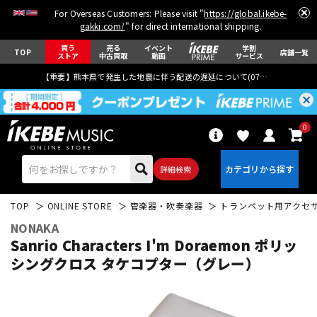
For Overseas Customers: Please visit "
https://global.ikebe-
gakki.com/
" for direct international shipping.
買う
売る
イベント
学割
TOP
店舗一覧
ストア
中古買取
動画
サービス
【重要】熊本県で発生した地震に伴う配送の遅延について(
07月29日
更新)
0
詳細検索
TOP
ONLINE STORE
管楽器・吹奏楽器
トランペット用アクセ
NONAKA
Sanrio Characters I'm Doraemon ポリッ
シングクロス タケコプター（グレー）
エレキギター
アコギ/エレアコ