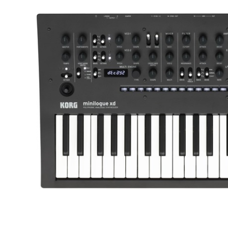
DJ機器
DTM
中古
ヴィンテー