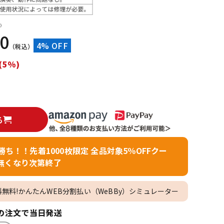
機器
リ
）
00
4% OFF
（税込）
(5%)
る
者勝ち！！先着1000枚限定 全品対象5％OFFクー
無くなり次第終了
料無料!かんたんWEB分割払い（WeBBy）シミュレーター
の注文で当日発送