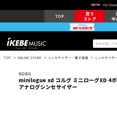
For Overs
買う
TOP
ストア
中
TOP
ONLINE STORE
シンセサイザー・電子楽器
シンセサイザ
アコギ/エレ
エレキギター
アコ
KORG
minilogue xd コルグ ミニローグXD
アナログシンセサイザー
キーボード
電子ピアノ