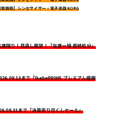
買取価格】シンセサイザー・電子楽器 KORG
>在庫限り！見逃し厳禁！「在庫一掃 最終処分」
2026.08.13まで「IkebePRIME プレミアム感謝
026.08.31まで「決算売り尽くしセール」