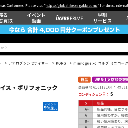
eas Customers: Please visit "
https://global.ikebe-gakki.com/
" for direct intern
売る
イベント
学割
古買取
動画
サービス
ー
アナログシンセサイザー
KORG
minilogue xd コルグ ミ
ベース
ウクレレ
新品
WEB注文店頭受取
 4ボイス・ポリフォニック
商品番号 616113
JAN ：
49591
S
コンディション
：
管楽器
その他楽器
ポイント
5%
還元
DTM オンラ
レコーディン