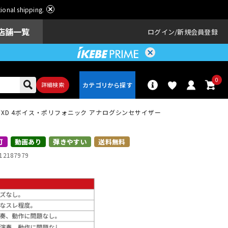
ational shipping.
店舗一覧
ログイン
新規会員登録
0
詳細検索
ニローグXD 4ボイス・ポリフォニック アナログシンセサイザー
パーカッショ
ドラム
ン
可
動画あり
弾きやすい
送料無料
12187979
アンプ
エフェクター
配信/ライブ
楽器アクセサ