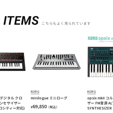
D
ITEMS
こちらもよく見られています
KORG
KORG
グ/デジタル クロ
minilogue ミニローグ
opsix mkII
ンセサイザー
ザー FM音源 ALT
69,850
¥
（税込）
ベロシティー対応)
SYNTHESIZER