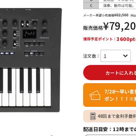
イン納品
グ機器
¥
82,500
メーカー希望小売価格
（税込
¥
79,2
販売価格
ジ
3600pt
獲得予定ポイント：
注文数：
カートに入れ
7/28～早い
ポン！！！※
48回まで金利手数
配送日目安：12時まで