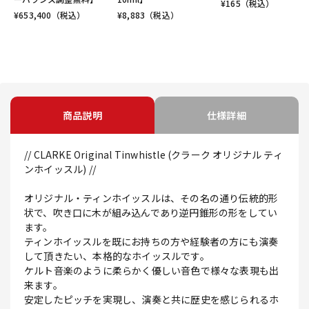
¥
165
（税込）
¥
653,400
（税込）
¥
8,883
（税込）
商品説明
仕様詳細
// CLARKE Original Tinwhistle (クラーク オリジナル ティ
ンホイッスル) //
オリジナル・ティンホイッスルは、その名の通り伝統的形
状で、吹き口に木が組み込んであり逆円錐形の形をしてい
ます。
ティンホイッスルを既にお持ちの方や経験者の方にも演奏
して頂きたい、本格的なホイッスルです。
ケルト音楽のように柔らかく優しい音色で様々な表現も出
来ます。
安定したピッチを実現し、演奏と共に歴史を感じられるホ