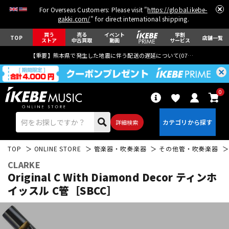
For Overseas Customers: Please visit "
https://global.ikebe-
gakki.com/
" for direct international shipping.
買う
売る
イベント
学割
TOP
店舗一覧
ストア
中古買取
動画
サービス
【重要】熊本県で発生した地震に伴う配送の遅延について(
07月29日
更新)
0
詳細検索
TOP
ONLINE STORE
管楽器・吹奏楽器
その他管・吹奏楽器
CLARKE
Original C With Diamond Decor ティンホ
イッスル C管［SBCC］
エレキギター
アコギ/エレアコ