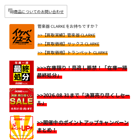
商品についてのお問い合わせ
管楽器 CLARKEをお持ちですか？
>>【買取実績】管楽器 CLARKE
>>【買取価格】サックス CLARKE
>>【買取価格】トランペット CLARKE
>>>在庫限り！見逃し厳禁！「在庫一掃
最終処分」
>>2026.08.31まで「決算売り尽くしセー
ル」
>>開催中のポイントアップキャンペーン
まとめ！