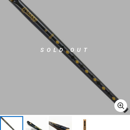
ベース
ウクレレ
ドラム
パーカッション
SOLD OUT
キーボード
電子ピアノ
管楽器
その他楽器
アンプ
エフェクター
DJ機器
DTM