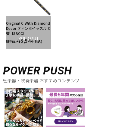
Original C With Diamond
Decor ティンホイッスル C
管［SBCC］
SOLD OUT
¥5,544
販売価格
(税込)
POWER PUSH
管楽器・吹奏楽器 おすすめコンテンツ