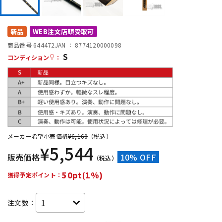
DTM オンライン納品
レコーディング機器
新品
WEB注文店頭受取可
配信/ライブ機器
楽器アクセサリ
商品番号 644472
JAN ：
8774120000098
S
コンディション
：
中古
ヴィンテージ
メーカー希望小売価格
¥
6,160
（税込）
¥
5,544
販売価格
10% OFF
（税込）
50pt(1%)
獲得予定ポイント：
注文数：