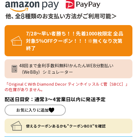
7/28～早い者勝ち！！先着1000枚限定 全品
対象5％OFFクーポン！！！※無くなり次第
終了
48回まで金利手数料無料!かんたんWEB分割払い
（WeBBy）シミュレーター
「Original C With Diamond Decor ティンホイッスル C管［SBCC］」
の在庫がありません。
配送日目安：通常3～4営業日以内に発送予定
お気に入りに追加
使えるクーポンあるかも"クーポンBOX"を確認