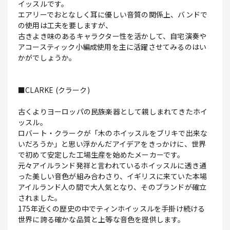
イッスルです。
エアリーでおとなしく耳に優しい音質の関係上、バンドで
の使用は工夫を要しますが、
古きよき味のあるキャラクター性を活かして、自宅演奏や
アコースティック小編成使用を主に活躍させてみるのはい
かがでしょうか。
■CLARKE (クラーク)
古くよりヨーロッパの民族楽器として親しまれてきたホイ
ッスル。
ロバート・クラークが「木のホイッスルをブリキで出来な
いだろうか」と思い浮かんだアイデアをきっかけに、世界
で初めて安定した工場生産を始めたメーカーです。
元々アイルランド発祥と言われているホイッスルに透き通
った美しい音色が組み合わさり、イギリスに来ていた本場
アイルランド人の間で大人気となり、そのブランドが確立
されました。
175年近くの歴史の中でティンホイッスルを手掛け続ける
世界に誇る確かな品質と上等な音色を提供します。