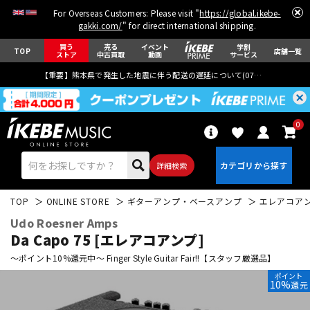
For Overseas Customers: Please visit "
https://global.ikebe-
gakki.com/
" for direct international shipping.
買う
売る
イベント
学割
TOP
店舗一覧
ストア
中古買取
動画
サービス
【重要】熊本県で発生した地震に伴う配送の遅延について(
07月29日
更新)
0
詳細検索
TOP
ONLINE STORE
ギターアンプ・ベースアンプ
エレアコア
Udo Roesner Amps
Da Capo 75 [エレアコアンプ]
～ポイント10%還元中～ Finger Style Guitar Fair!!【スタッフ厳選品】
ポイント
エレキギター
アコギ/エレアコ
10%
還元