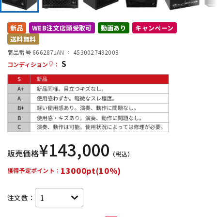
DTM オンライン納品
レコーディング機器
新品
WEB注文店頭受取可
動画あり
キャンペーン
送料無料
配信/ライブ機器
楽器アクセサリ
商品番号 666287
JAN ：
4530027492008
S
コンディション
：
中古
ヴィンテージ
¥
143,000
販売価格
（税込）
13000pt(10%)
獲得予定ポイント：
注文数：