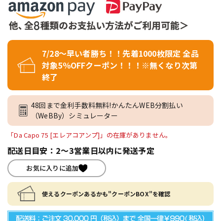
7/28～早い者勝ち！！先着1000枚限定 全品
対象5％OFFクーポン！！！※無くなり次第
終了
48回まで金利手数料無料!かんたんWEB分割払い
（WeBBy）シミュレーター
「Da Capo 75 [エレアコアンプ]」の在庫がありません。
配送日目安：2～3営業日以内に発送予定
お気に入りに追加
使えるクーポンあるかも"クーポンBOX"を確認