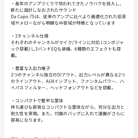
・長年のアンプづくりで培われてきたノウハウを投入し、
新たに設計しなおされたサウンド
Da Capo 75は、従来のアンプに比べより最適化された低音
域やメローながら明瞭な中音域が特徴となっています
・2チャンネル仕様
それぞれのチャンネルがマイク/ラインに対応 (コンボジャ
ック搭載) し3バンドEQも装備、6種類のエフェクトも搭
載。
・豊富な入出力端子
2つのチャンネル独立のDIアウト、出力レベルが異なる2つ
のラインアウト、AUXインプット、ファンタムパワー、ハ
イパスフィルター、ヘッドフォンアウトなどを搭載。
・コンパクトで堅牢な筐体
持ち運びも容易なコンパクトな筐体ながら、充分な出力と
耐久性を実現。また、付属のバッグに入れて運搬がさらに
容易になります。