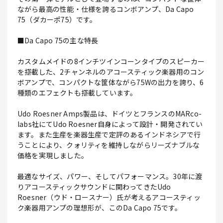
ながら最高の性能・仕様を誇るコンボアンプ、Da Capo
75（ダカーポ75）です。
■Da Capo 75の主な特長
カスタムメイドの8インチツインコーンタイプのスピーカー
を搭載した、2チャンネルのアコースティック楽器用のコン
ボアンプで、コンパクトな筐体ながら75Wの出力を誇り、6
種類のエフェクトも搭載しています。
Udo Roesner Amps製品は、ドイツとフランスのMARco-
labs社にてUdo Roesner自身によって設計・開発されてい
ます。また生産を楽器生産で定評のあるインドネシアで行
うことにより、クォリティを維持しながらリーズナブルな
価格を実現しました。
最適なサイズ、パワー、そしてパフォーマンス。30年に渡
りアコースティックサウンドに関わってきたUdo
Roesner（ウド・ロースナー）氏が考えるアコースティッ
ク楽器用アンプの理想形が、このDa Capo 75です。