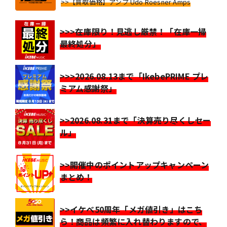
>>【買取価格】アンプ Udo Roesner Amps
>>>在庫限り！見逃し厳禁！「在庫一掃
最終処分」
>>>2026.08.13まで「IkebePRIME プレ
ミアム感謝祭」
>>2026.08.31まで「決算売り尽くしセー
ル」
>>開催中のポイントアップキャンペーン
まとめ！
>>イケベ50周年「メガ値引き」はこち
ら！商品は頻繁に入れ替わりますので、