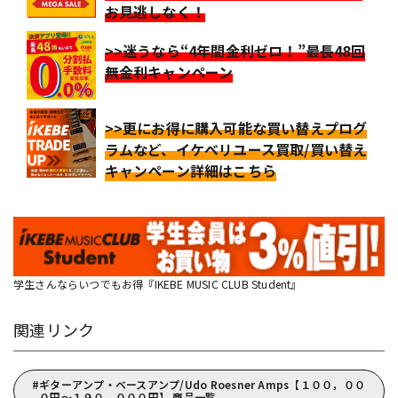
お見逃しなく！
>>迷うなら“4年間金利ゼロ！”最長48回
無金利キャンペーン
>>更にお得に購入可能な買い替えプログ
ラムなど、イケベリユース買取/買い替え
キャンペーン詳細はこちら
学生さんならいつでもお得『IKEBE MUSIC CLUB Student』
関連リンク
ギターアンプ・ベースアンプ/Udo Roesner Amps【１００，００
０円～１９０，０００円】 商品一覧