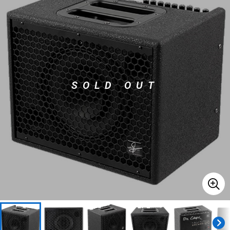
ベース
ウクレレ
ドラム
パーカッション
SOLD OUT
キーボード
電子ピアノ
管楽器
その他楽器
アンプ
エフェクター
DJ機器
DTM