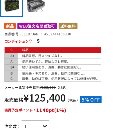
DTM オンライン納品
レコーディング機器
配信/ライブ機器
楽器アクセサリ
新品
WEB注文店頭受取可
送料無料
商品番号 681187
JAN ：
4513744106830
S
コンディション
：
中古
ヴィンテージ
メーカー希望小売価格
¥
132,000
（税込）
¥
125,400
販売価格
5% OFF
（税込）
1140pt(1%)
獲得予定ポイント：
注文数：