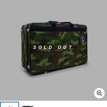
ベース
ウクレレ
ドラム
パーカッション
キーボード
電子ピアノ
SOLD OUT
管楽器
その他楽器
アンプ
エフェクター
DJ機器
DTM