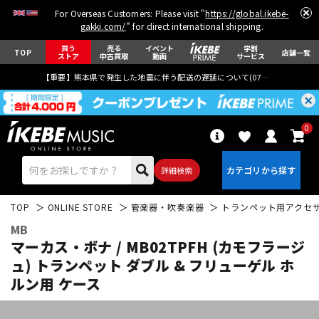
For Overseas Customers: Please visit "
https://global.ikebe-
gakki.com/
" for direct international shipping.
買う
売る
イベント
学割
TOP
店舗一覧
ストア
中古買取
動画
サービス
【重要】熊本県で発生した地震に伴う配送の遅延について(
07月29日
更新)
0
詳細検索
TOP
ONLINE STORE
管楽器・吹奏楽器
トランペット用アクセ
MB
マーカス・ボナ / MB02TPFH (カモフラージ
ュ) トランペット ダブル & フリューゲル ホ
ルン用 ケース
エレキギター
アコギ/エレアコ