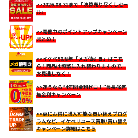
>>2026.08.31まで「決算売り尽くしセー
ル」
>>開催中のポイントアップキャンペーン
まとめ！
>>イケベ50周年「メガ値引き」はこち
ら！商品は頻繁に入れ替わりますので、
お見逃しなく！
>>迷うなら“4年間金利ゼロ！”最長48回
無金利キャンペーン
>>更にお得に購入可能な買い替えプログ
ラムなど、イケベリユース買取/買い替え
キャンペーン詳細はこちら