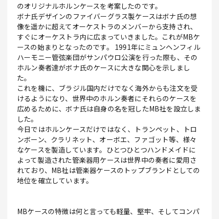
のオリジナルホルンケースを考案したのです。
ボナ氏デザインのファイバーグラス製ケースはボナ氏の想
像を遥かに超えてオーケストラのメンバーから支持され、
すぐにオーケストラ内に広まっていきました。これがMBケ
ースの始まりとなったのです。 1991年にミュンヘンフィル
ハーモニー管弦楽団がサンパウロ公演を行った際も、その
ホルン奏者達がボナ氏のケースに大きな関心を示しまし
た。
これを機に、ブラジル国内だけでなく海外からも注文を受
けるようになり、世界中のホルン奏者にそれらのケースを
広めるために、ボナ氏は自身の名を冠したMB社を設立しま
した。
今日ではホルンケースだけではなく、トランペット、トロ
ンボーン、クラリネット、オーボエ、ファゴット等、様々
なケースを製造しています。ひとつひとつハンドメイドに
よって製造された管楽器用ケースは世界中の奏者に愛用さ
れており、MB社は管楽器ケースのトップブランドとしての
地位を確立しています。
MBケースの特徴は何と言っても軽量、堅牢、そしてコンパ