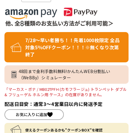
7/28～早い者勝ち！！先着1000枚限定 全品
対象5％OFFクーポン！！！※無くなり次第
終了
48回まで金利手数料無料!かんたんWEB分割払い
（WeBBy）シミュレーター
「マーカス・ボナ / MB02TPFH (カモフラージュ) トランペット ダブル
& フリューゲル ホルン用 ケース」の在庫がありません。
配送日目安：通常3～4営業日以内に発送予定
お気に入りに追加
使えるクーポンあるかも"クーポンBOX"を確認