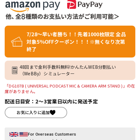
7/28～早い者勝ち！！先着1000枚限定 全品
対象5％OFFクーポン！！！※無くなり次第
終了
48回まで金利手数料無料!かんたんWEB分割払い
（WeBBy）シミュレーター
「DG107B ( UNIVERSAL PODCAST MIC & CAMERA ARM STAND )」の在
庫がありません。
配送日目安：2～3営業日以内に発送予定
お気に入りに追加
For Overseas Customers