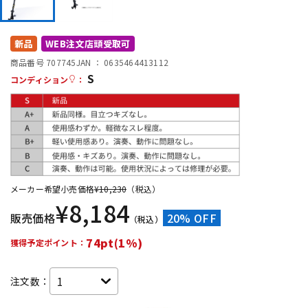
DTM オンライン納品
レコーディング機器
新品
WEB注文店頭受取可
配信/ライブ機器
楽器アクセサリ
商品番号 707745
JAN ：
0635464413112
S
コンディション
：
中古
ヴィンテージ
メーカー希望小売価格
¥
10,230
（税込）
¥
8,184
販売価格
20% OFF
（税込）
74pt(1%)
獲得予定ポイント：
注文数：