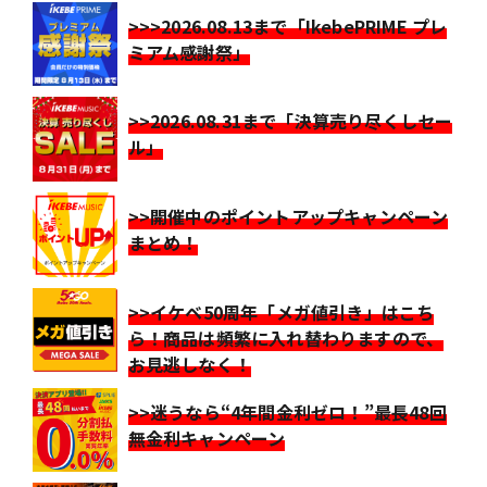
>>>2026.08.13まで「IkebePRIME プレ
ミアム感謝祭」
>>2026.08.31まで「決算売り尽くしセー
ル」
>>開催中のポイントアップキャンペーン
まとめ！
>>イケベ50周年「メガ値引き」はこち
ら！商品は頻繁に入れ替わりますので、
お見逃しなく！
>>迷うなら“4年間金利ゼロ！”最長48回
無金利キャンペーン