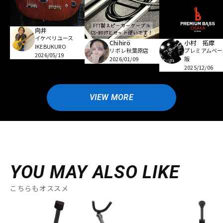
向井
イケベリユース
Chihirö
小村 拓摩
IKEBUKURO
リボレ秋葉原店
プレミアムベー
2026/05/19
2026/01/09
阪
2025/12/06
VIEW MORE
YOU MAY ALSO LIKE
こちらもオススメ