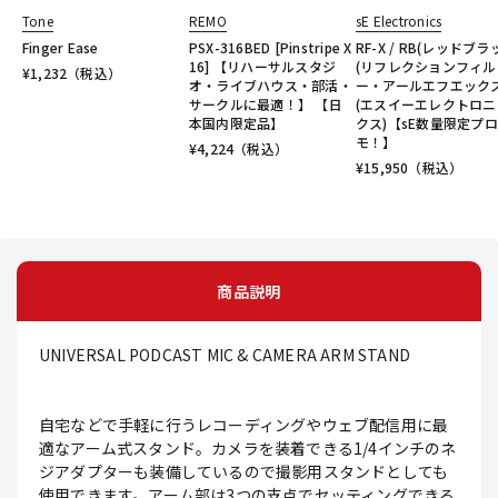
Tone
REMO
sE Electronics
Finger Ease
PSX-316BED [Pinstripe X
RF-X / RB(レッドブラ
16] 【リハーサルスタジ
(リフレクションフィル
¥
1,232
（税込）
オ・ライブハウス・部活・
ー・アールエフエックス
サークルに最適！】 【日
(エスイーエレクトロニ
本国内限定品】
クス)【sE数量限定プロ
モ！】
¥
4,224
（税込）
¥
15,950
（税込）
商品説明
UNIVERSAL PODCAST MIC & CAMERA ARM STAND
自宅などで手軽に行うレコーディングやウェブ配信用に最
適なアーム式スタンド。カメラを装着できる1/4インチのネ
ジアダプターも装備しているので撮影用スタンドとしても
使用できます。アーム部は3つの支点でセッティングできる