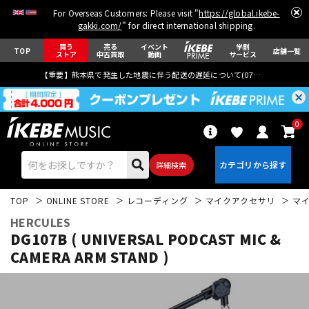
For Overseas Customers: Please visit "
https://global.ikebe-
gakki.com/
" for direct international shipping.
買う
売る
イベント
学割
TOP
店舗一覧
ストア
中古買取
動画
サービス
【重要】熊本県で発生した地震に伴う配送の遅延について(
07月29日
更新)
0
詳細検索
TOP
ONLINE STORE
レコーディング
マイクアクセサリ
マ
HERCULES
DG107B ( UNIVERSAL PODCAST MIC &
CAMERA ARM STAND )
エレキギター
アコギ/エレアコ