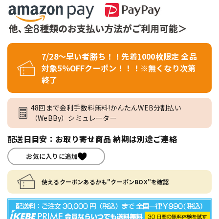
7/28～早い者勝ち！！先着1000枚限定 全品
対象5％OFFクーポン！！！※無くなり次第
終了
48回まで金利手数料無料!かんたんWEB分割払い
（WeBBy）シミュレーター
配送日目安：お取り寄せ商品 納期は別途ご連絡
お気に入りに追加
使えるクーポンあるかも"クーポンBOX"を確認