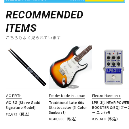
RECOMMENDED
ITEMS
こちらもよく見られています
VIC FIRTH
Fender Made in Japan
Electro Harmonix
VIC-SG [Steve Gadd
Traditional Late 60s
LPB-3[LINEAR POWE
Signature Model]
Stratocaster (3-Color
BOOSTER & EQ] ブ
Sunburst)
ー エレハモ
¥
2,673
（税込）
¥
140,800
（税込）
¥
25,410
（税込）