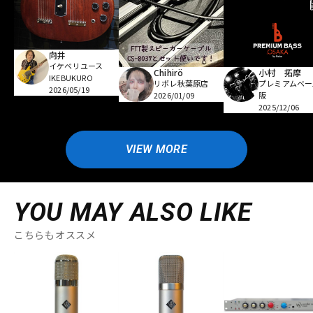
向井
イケベリユース
Chihirö
小村 拓摩
IKEBUKURO
リボレ秋葉原店
プレミアムベー
2026/05/19
2026/01/09
阪
2025/12/06
VIEW MORE
YOU MAY ALSO LIKE
こちらもオススメ