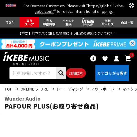
For Overseas Customers: Please visit "
https://global.ikebe-
gakki.com/
" for direct international shipping.
買う
売る
イベント
学割
TOP
店舗一覧
ストア
中古買取
動画
サービス
【重要】熊本県で発生した地震に伴う配送の遅延について(
07月29日
更新)
0
詳細検索
TOP
ONLINE STORE
レコーディング
アウトボード
マイク
Wunder Audio
PAFOUR PLUS(お取り寄せ商品)
エレキギター
アコギ/エレアコ