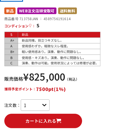
DTM オンライン納品
レコーディング機器
新品
WEB注文店頭受取可
送料無料
商品番号 713758
JAN ：
4589756191614
S
配信/ライブ機器
楽器アクセサリ
コンディション
：
中古
ヴィンテージ
¥
825,000
販売価格
（税込）
7500pt(1%)
獲得予定ポイント：
注文数：
カートに入れる