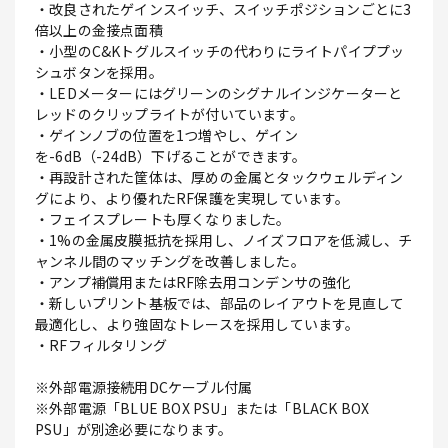
・改良されたゲインスイッチ、スイッチポジションごとに3
倍以上の金接点面積
・小型のC&Kトグルスイッチの代わりにライトパイププッ
シュボタンを採用。
・LEDメーターにはグリーンのシグナルインジケーターと
レッドのクリップライトが付いています。
・ゲインノブの位置を1つ増やし、ゲイン
を-6dB（-24dB）下げることができます。
・再設計された筐体は、厚めの金属とタックウェルディン
グにより、より優れたRF保護を実現しています。
・フェイスプレートも厚くなりました。
・1%の金属皮膜抵抗を採用し、ノイズフロアを低減し、チ
ャンネル間のマッチングを改善しました。
・アンプ補償用またはRF除去用コンデンサの強化
・新しいプリント基板では、部品のレイアウトを見直して
最適化し、より強固なトレースを採用しています。
・RFフィルタリング
※外部電源接続用DCケーブル付属
※外部電源「BLUE BOX PSU」または「BLACK BOX
PSU」が別途必要になります。