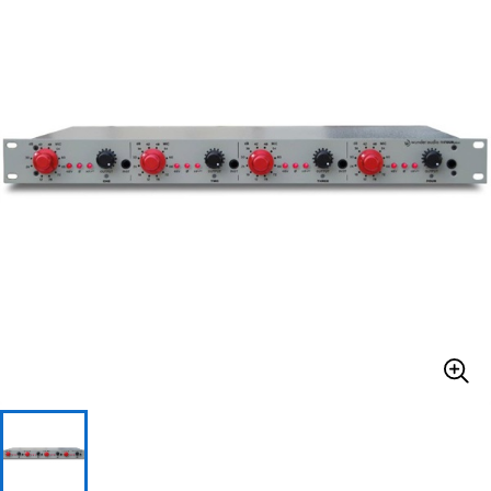
ベース
ウクレレ
ドラム
パーカッション
キーボード
電子ピアノ
管楽器
その他楽器
アンプ
エフェクター
DJ機器
DTM