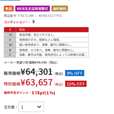
配信/ライブ機器
楽器アクセサリ
新品
WEB注文店頭受取可
送料無料
商品番号 778171
JAN ：
4044155277951
S
コンディション
：
中古
ヴィンテージ
メーカー希望小売価格
¥
70,730
（税込）
¥
64,301
販売価格
9% OFF
（税込）
¥
63,657
特別価格
10% OFF
（税込）
578pt(1%)
獲得予定ポイント：
注文数：