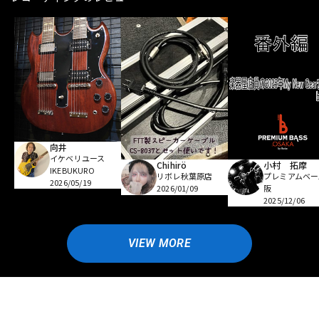
向井
イケベリユース
Chihirö
小村 拓摩
IKEBUKURO
リボレ秋葉原店
プレミアムベー
2026/05/19
2026/01/09
阪
2025/12/06
VIEW MORE