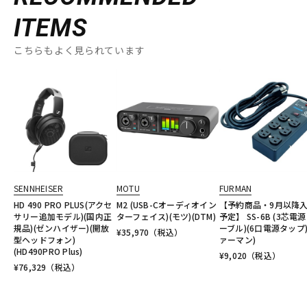
ITEMS
こちらもよく見られています
SENNHEISER
MOTU
FURMAN
HD 490 PRO PLUS(アクセ
M2 (USB-Cオーディオイン
【予約商品・9月以降
サリー追加モデル)(国内正
ターフェイス)(モツ)(DTM)
予定】 SS-6B (3芯電
規品)(ゼンハイザー)(開放
ーブル)(6口電源タップ)
¥
35,970
（税込）
型ヘッドフォン)
ァーマン)
(HD490PRO Plus)
¥
9,020
（税込）
¥
76,329
（税込）