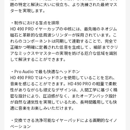
題の特定と解決に大いに役立ち、より洗練された最終マス
ターを実現します。
・制作における盲点を排除
HD 490 PRO イヤーカップの中核には、最先端のネオジム
磁石と革新的な低周波シリンダーが採用されています。こ
れらのコンポーネントは同期して連動することで、完全で
正確かつ明確に定義された低音を生成して 、細部までクリ
アなミックスやマスターの実現を妨げる厄介な低域を識別
して解決することができます。
・Pro Audio で最も快適なヘッドホン
HD 490 PRO ではヘッドホンを使用していることを忘れ、
音楽を感じることができます。HD 490 PRO の軽量で柔軟
性がありながらも頑丈なデザインは、人間工学に基づく精
密な設計により、圧迫感がなく、またオープンバック設計
が自然な通気性を実現しているため、長時間着用しても快
適に音楽をお楽しみいただけます。
・交換できる洗浄可能なイヤーパッドによる画期的なイノ
ベーション