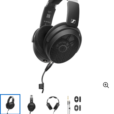
ドラム
パーカッション
キーボード
電子ピアノ
管楽器
その他楽器
アンプ
エフェクター
DJ機器
DTM
DTM オンライン納品
レコーディング機器