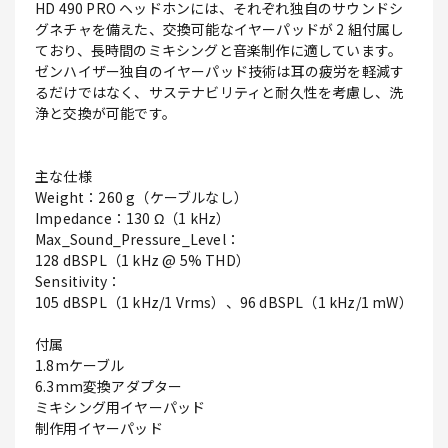
HD 490 PRO ヘッドホンには、それぞれ独自のサウンドシ
グネチャを備えた、交換可能なイヤーパッドが 2 組付属し
ており、長時間のミキシングと音楽制作に適しています。
ゼンハイザー独自のイヤーパッド技術は耳の疲労を軽減す
るだけではなく、サステナビリティと耐久性を考慮し、洗
浄と交換が可能です。
主な仕様
Weight：260 g（ケーブルなし）
Impedance：130 Ω（1 kHz）
Max_Sound_Pressure_Level：
128 dBSPL（1 kHz @ 5% THD）
Sensitivity：
105 dBSPL（1 kHz/1 Vrms）、96 dBSPL（1 kHz/1 mW）
付属
1.8mケーブル
6.3mm変換アダプター
ミキシング用イヤーパッド
制作用イヤーパッド