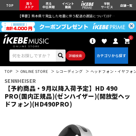
買う
売る
イベント
学割
TOP
店舗一覧
ストア
中古買取
動画
サービス
【重要】熊本県で発生した地震に伴う配送の遅延について(
07月29日
更新)
0
詳細検索
TOP
ONLINE STORE
レコーディング
ヘッドフォン・イヤフォ
SENNHEISER
【予約商品・9月以降入荷予定】HD 490
PRO(国内正規品)(ゼンハイザー)(開放型ヘッ
ドフォン)(HD490PRO)
エレキギター
アコギ/エレアコ
ベース
ウクレレ