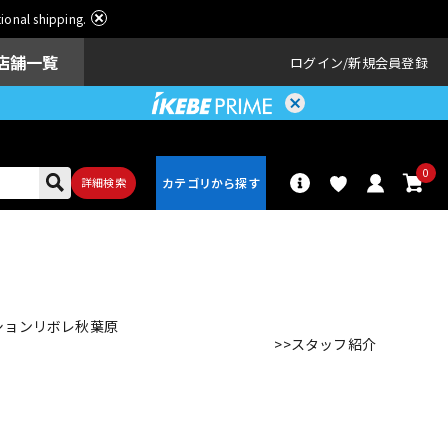
ational shipping.
店舗一覧
ログイン
新規会員登録
0
詳細検索
パーカッショ
ドラム
ン
ションリボレ秋葉原
>>スタッフ紹介
アンプ
エフェクター