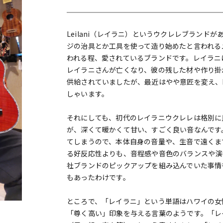
DTM オンラ
レコーディン
イン納品
グ機器
Leilani（レイラニ）というウクレレブランド
ジの治具とか工具を使って造り始めたと言われる
ジ
われる程、愛されているブランドです。レイラニ
レイラニさんが亡くなり、彼の残した材や作り掛かってい
供給されていましたが、最近はやや意匠を変え、Hea
しゃいます。
それにしても、初代のレイラニウクレレは格別に
が、深くて暖かくて甘い、すごく良い音なんです
てしまうので、本体自身の音量や、生音で遠くま
る好反応性よりも、音程感や音色のバランスや演
社ブランドのピックアップを組み込んでいた事情
もあったわけです。
ところで、「レイラニ」という単語はハワイの女
「尊く高い」印象を与える言葉のようです。「レ