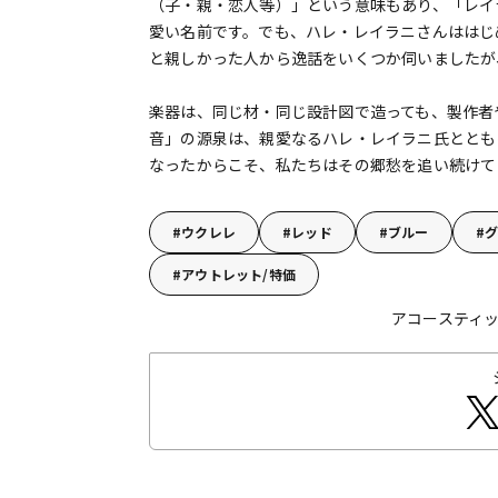
（子・親・恋人等）」という意味もあり、「レイ
愛い名前です。でも、ハレ・レイラニさんははじ
と親しかった人から逸話をいくつか伺いましたが
楽器は、同じ材・同じ設計図で造っても、製作者
音」の源泉は、親愛なるハレ・レイラニ氏ととも
なったからこそ、私たちはその郷愁を追い続けて
ウクレレ
レッド
ブルー
グ
アウトレット/特価
アコースティック