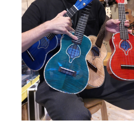
DJ機器
DTM
中古
ヴィンテー