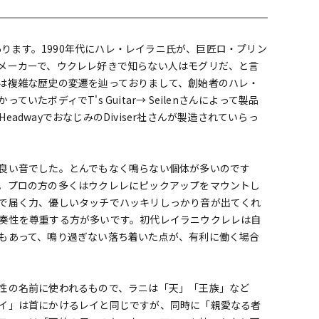
配信/ライブ
楽器アクセサ
機器
リ
があります。1990年代にハレ・レイラニ氏が、巨匠ロ・プリン
メーカーで、ウクレレ好きで知らない人はモグリだ、と言
は複雑な歴史の変遷を辿っておりまして、創始者のハレ・
たボディでT's Guitar→ Seilenさんによって製品
dwayでおなじみのDiviser社さんが製造されていらっ
良い音でした。とんでもなく鳴らない個体が多いのです
。プロの方の多くはウクレレにピックアップをマウントし
で届く力、優しいタッチでハッキリしっかり音が出てくれ
奏性を尊重する方が多いです。初代レイラニウクレレは自
もあって、鳴り過ぎない落ち着いた点が、有利に働く場合
性の名前に使われるもので、ラニは「天」「王族」など
イ」は首にかけるレイと同じですが、同時に「親愛なる者