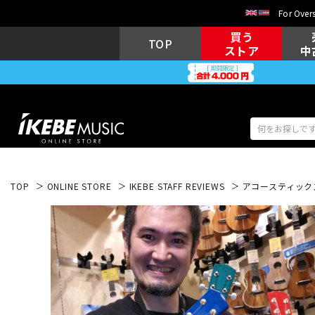
For Overs
買う
TOP
ストア
中
TOP
ONLINE STORE
IKEBE STAFF REVIEWS
アコースティックス
アコギ/エレ
エレキギター
アコ
キーボード
電子ピアノ