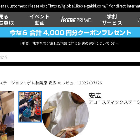
eas Customers: Please visit "
https://global.ikebe-gakki.com/
" for direct intern
売る
イベント
学割
古買取
動画
サービス
【重要】熊本県で発生した地震に伴う配送の遅延について(
07月29日
更新)
テーションリボレ秋葉原 安広 のレビュー 2022/07/26
ベース
ウクレレ
安広
アコースティックステー
管楽器
その他楽器