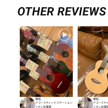
OTHER REVIEWS
安広
安広
アコースティックステーション
アコーステ
リボレ秋葉原
リボレ秋葉