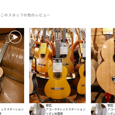
このスタッフの他のレビュー
安広
安広
ィックステーション
アコースティックステーション
アコ
原
リボレ秋葉原
リボ