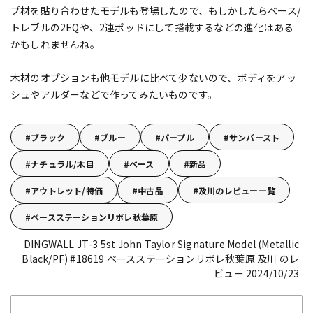
プ材を貼り合わせたモデルも登場したので、もしかしたらベース/
トレブルの2EQや、2連ポッドにして搭載するなどの進化はある
かもしれませんね。
木材のオプションも他モデルに比べて少ないので、ボディをアッ
シュやアルダーなどで作ってみたいものです。
ブラック
ブルー
パープル
サンバースト
ナチュラル/木目
ベース
新品
アウトレット/特価
中古品
及川のレビュー一覧
ベースステーションリボレ秋葉原
DINGWALL JT-3 5st John Taylor Signature Model (Metallic
Black/PF) #18619
ベースステーションリボレ秋葉原 及川 のレ
ビュー 2024/10/23