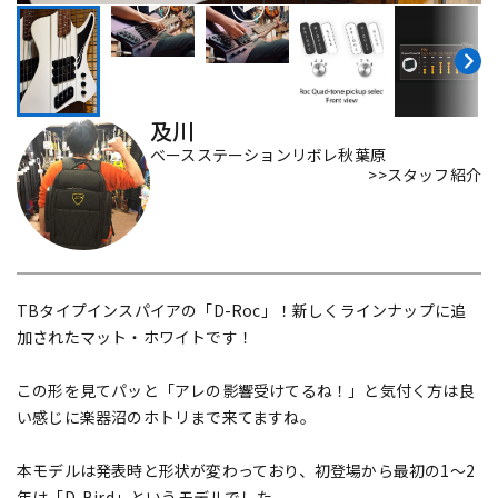
DTM オンライン納品
レコーディング機器
配信/ライブ機器
楽器アクセサリ
及川
ベースステーションリボレ秋葉原
>>スタッフ紹介
中古
ヴィンテージ
TBタイプインスパイアの「D-Roc」！新しくラインナップに追
加されたマット・ホワイトです！
この形を見てパッと「アレの影響受けてるね！」と気付く方は良
い感じに楽器沼のホトリまで来てますね。
本モデルは発表時と形状が変わっており、初登場から最初の1〜2
年は「D-Bird」というモデルでした。