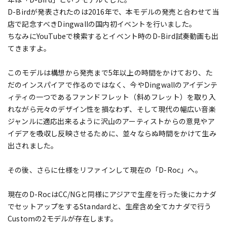
D-Birdが発表されたのは2016年で、本モデルの発売と合わせて当
店で記念すべきDingwallの国内初イベントを行いました。
ちなみにYouTubeで検索するとイベント時のD-Bird試奏動画も出
てきますよ。
このモデルは構想から発売まで5年以上の時間をかけており、た
だのインスパイアで作るのではなく、今やDingwallのアイデンテ
ィティの一つであるファンドフレット（斜めフレット）を取り入
れながら元々のデザイン性を損なわず、そして現代の幅広い音楽
ジャンルに適応出来るように沢山のアーティストからの意見やア
イデアを吸収し反映させるために、並々ならぬ時間をかけて生み
出されました。
その後、さらに仕様をリファインして現在の「D-Roc」へ。
現在のD-RocはCC/NGと同様にアジアで生産を行った後にカナダ
でセットアップをするStandardと、生産含め全てカナダで行う
Customの2モデルが存在します。