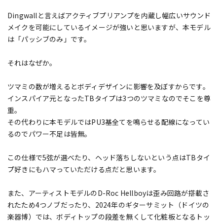
Dingwallと言えばアクティブプリアンプを内蔵し幅広いサウンド
メイクを可能にしているイメージが強いと思いますが、本モデル
は「パッシブのみ」です。
それはなぜか。
ツマミの数が増えるとボディデザインに影響を及ぼすからです。
インスパイア元となったTBタイプは3つのツマミなのでそこを尊
重。
その代わりに本モデルではPU3基全てを鳴らせる配線になってい
るのでパワー不足は皆無。
この仕様で5弦が選べたり、ヘッド落ちしないという点はTBタイ
プ好きにもハマっていただける点だと思います。
また、アーティストモデルのD-Roc Hellboyは歪み回路が搭載さ
れたため4つノブだったり、2024年のギターサミット（ドイツの
楽器博）では、ボディトップの段差を無くして化粧板となるトッ