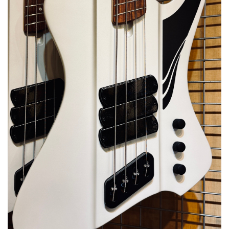
ベース
ウクレレ
ドラム
パーカッション
キーボード
電子ピアノ
管楽器
その他楽器
アンプ
エフェクター
DJ機器
DTM