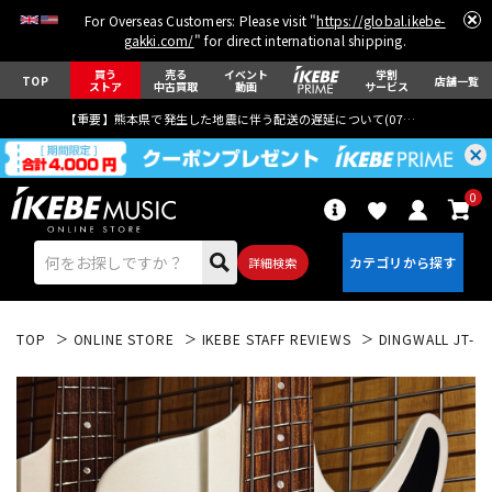
For Overseas Customers: Please visit "
https://global.ikebe-
gakki.com/
" for direct international shipping.
買う
売る
イベント
学割
TOP
店舗一覧
ストア
中古買取
動画
サービス
【重要】熊本県で発生した地震に伴う配送の遅延について(
07月29日
更新)
0
詳細検索
TOP
ONLINE STORE
IKEBE STAFF REVIEWS
DINGWALL JT-3 5
エレキギター
アコギ/エレアコ